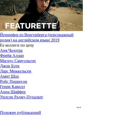
Йеннифер из Венгерберга (персонажный
ролик) на английском языке 2019
Ее коллеги по цеху
Аня Чалотра
Фрейя Аллан
Магнус Самуэльсон
Джои Бэти
Ларс Миккельсен
Амит Шах
Ройс Пирресон
Генри Кавилл
Анна Шаффер
Уилсон Раджу-Пухальте
Похожие публикации
8