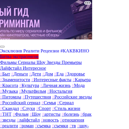
Эксклюзив
Реалити
Рецензии
#КАКВКИНО
Битва экстрасенсов
Фильмы
Сериалы
Шоу
Звезды
Премьеры
Лайфстайл
Интересное
#
Быт
#
Деньги
#
Дети
#
Дом
#
Еда
#
Здоровье
#
Знаменитости
#
Интересные факты
#
Карьера
#
Красота
#
Культура
#
Личная жизнь
#
Мода
#
Музыка
#
Мультфильм
#
Ностальгия
#
Питомцы
#
Путешествия
#
Российские звезды
#
Российский сериал
#
Семья
#
Сериал
#
Скандал
#
Слухи
#
Спорт
#
Стиль жизни
#
ТНТ
#
Фильм
#
Шоу
#
артисты
#
болезнь
#
брак
#
звезды
#
лайфстайл
#
новость
#
отношения
#
реалити
#
роман
#
съемка
#
съемки
#
тв
#
шоу-