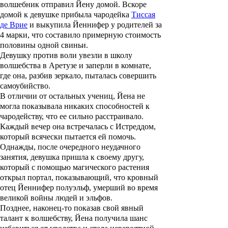
волшебник отправил Йену домой. Вскоре
домой к девушке прибыла чародейка
Тиссая
де Врие
и выкупила Йеннифер у родителей за
4 марки, что составило примерную стоимость
половины одной свиньи.
Девушку против воли увезли в школу
волшебства в Аретузе и заперли в комнате,
где она, разбив зеркало, пыталась совершить
самоубийство.
В отличии от остальных учениц, Йена не
могла показывала никаких способностей к
чародейству, что ее сильно расстраивало.
Каждый вечер она встречалась с Истреддом,
который всячески пытается ей помочь.
Однажды, после очередного неудачного
занятия, девушка пришла к своему другу,
который с помощью магического растения
открыл портал, показывающий, что кровный
отец Йеннифер полуэльф, умерший во время
великой войны людей и эльфов.
Позднее, наконец-то показав свой явный
талант к волшебству, Йена получила шанс