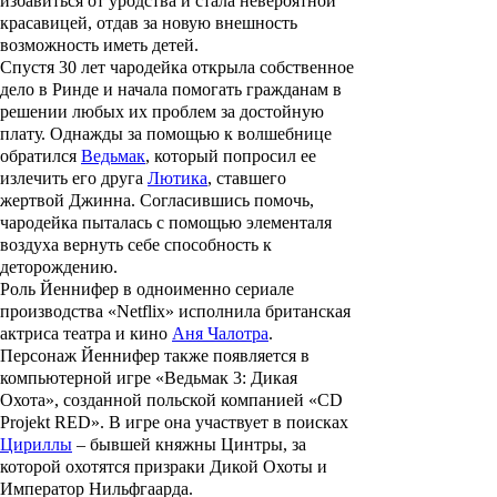
избавиться от уродства и стала невероятной
красавицей, отдав за новую внешность
возможность иметь детей.
Спустя 30 лет чародейка открыла собственное
дело в Ринде и начала помогать гражданам в
решении любых их проблем за достойную
плату. Однажды за помощью к волшебнице
обратился
Ведьмак
, который попросил ее
излечить его друга
Лютика
, ставшего
жертвой
Джинна
. Согласившись помочь,
чародейка пыталась с помощью элементаля
воздуха вернуть себе способность к
деторождению.
Роль Йеннифер в одноименно сериале
производства «Netflix» исполнила британская
актриса театра и кино
Аня Чалотра
.
Персонаж Йеннифер также появляется в
компьютерной игре «
Ведьмак 3: Дикая
Охота
», созданной польской компанией «CD
Projekt RED». В игре она участвует в поисках
Цириллы
– бывшей княжны Цинтры, за
которой охотятся призраки Дикой Охоты и
Император Нильфгаарда.