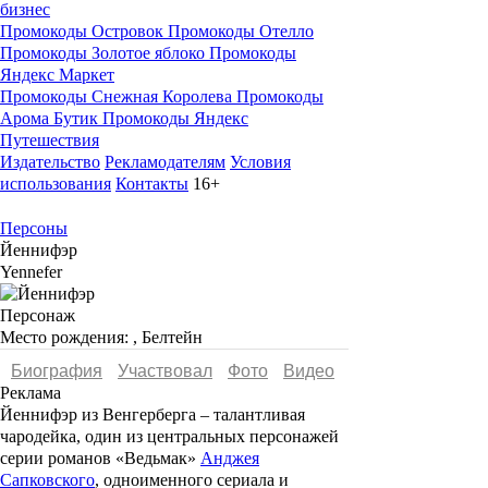
бизнес
Промокоды Островок
Промокоды Отелло
Промокоды Золотое яблоко
Промокоды
Яндекс Маркет
Промокоды Снежная Королева
Промокоды
Арома Бутик
Промокоды Яндекс
Путешествия
Издательство
Рекламодателям
Условия
использования
Контакты
16+
Персоны
Йеннифэр
Yennefer
Персонаж
Место рождения:
, Белтейн
Биография
Участвовал
Фото
Видеo
Реклама
Йеннифэр из Венгерберга
– талантливая
чародейка, один из центральных персонажей
серии романов «
Ведьмак
»
Анджея
Сапковского
, одноименного сериала и