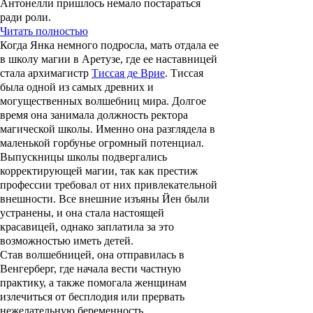
Антонелли пришлось немало постараться
ради роли.
Читать полностью
Когда Янка немного подросла, мать отдала ее
в школу магии в Аретузе, где ее наставницей
стала архимагистр
Тиссая де Врие
. Тиссая
была одной из самых древних и
могущественных волшебниц мира. Долгое
время она занимала должность ректора
магической школы. Именно она разглядела в
маленькой горбунье огромный потенциал.
Выпускницы школы подвергались
корректирующей магии, так как престиж
профессии требовал от них привлекательной
внешности. Все внешние изъяны Йен были
устранены, и она стала настоящей
красавицей, однако заплатила за это
возможностью иметь детей.
Став волшебницей, она отправилась в
Венгерберг, где начала вести частную
практику, а также помогала женщинам
излечиться от бесплодия или прервать
нежелательную беременность.