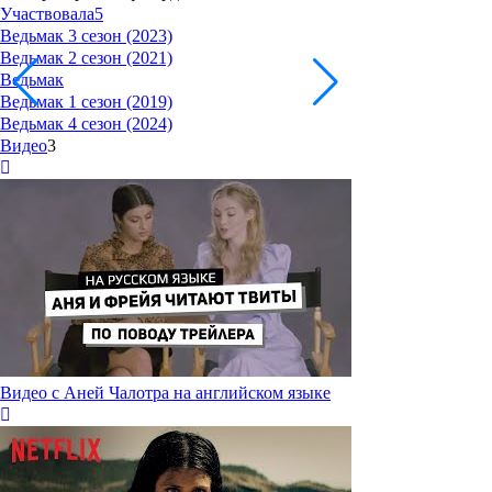
Участвовала
5
Ведьмак 3 сезон (2023)
Ведьмак 2 сезон (2021)
Ведьмак
Ведьмак 1 сезон (2019)
Ведьмак 4 сезон (2024)
Видео
3
Видео с Аней Чалотра на английском языке