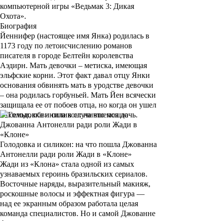
компьютерной игры «
Ведьмак 3: Дикая
Охота
».
Биография
Йеннифер
(настоящее имя
Янка
) родилась в
1173 году по летоисчислению романов
писателя в городе Белтейн королевства
Аэдирн. Мать девочки – метиска, имеющая
эльфские корни. Этот факт давал отцу Янки
основания обвинять мать в уродстве девочки
– она родилась горбуньей. Мать Йен всячески
защищала ее от побоев отца, но когда он ушел
из семьи, обвинила в случившемся дочь.
Голодовка и силикон: на что пошла Джованна
Антонелли ради роли Жади в «Клоне»
Жади из «Клона» стала одной из самых
узнаваемых героинь бразильских сериалов.
Восточные наряды, выразительный макияж,
роскошные волосы и эффектная фигура —
над ее экранным образом работала целая
команда специалистов. Но и самой Джованне