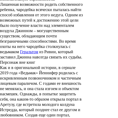
Лишенная возможности родить собственного
ребенка, чародейка всячески пыталась найти
способ избавления от этого недуга. Одним из
возможных путей к достижению этой цели
было получение власти над элементалем
воздуха
Джинном
– могущественным
существом, обладающим почти
безграничными способностями. Во время
охоты на него чародейка столкнулась с
ведьмаком
Геральтом
из Ривии, который
заставил Джинна навсегда связать их судьбы.
Персонаж вне книг
Как и в оригинальной истории, в сериале
2019 года «Ведьмак»
Йеннифер
родилась с
искривленным позвоночником и частичным
лицевым параличом. С годами ее внешность
не менялась, и она стала изгоем и объектом
насмешек. Однажды, в попытке защитить
себя, она каким-то образом открыла портал в
Аретузу, где встретила молодого колдуна
Истредда
, который позднее стал ее другом и
любовником. Создав еще один портал,