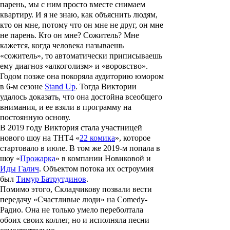
парень, мы с ним просто вместе снимаем
квартиру. И я не знаю, как объяснить людям,
кто он мне, потому что он мне не друг, он мне
не парень. Кто он мне? Сожитель? Мне
кажется, когда человека называешь
«сожитель», то автоматически приписываешь
ему диагноз «алкоголизм» и «воровство».
Годом позже она покоряла аудиторию юмором
в 6-м сезоне
Stand Up
. Тогда Виктории
удалось доказать, что она достойна всеобщего
внимания, и ее взяли в программу на
постоянную основу.
В 2019 году Виктория стала участницей
нового шоу на ТНТ4 «
22 комика
», которое
стартовало в июле. В том же 2019-м попала в
шоу «
Прожарка
» в компании Новиковой и
Иды Галич
. Объектом потока их остроумия
был
Тимур Батрутдинов
.
Помимо этого, Складчикову позвали вести
передачу «
Счастливые люди
» на Comedy-
Радио. Она не только умело переболтала
обоих своих коллег, но и исполняла песни