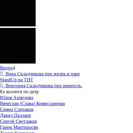
Видео
4
Вика Складчикова про жизнь в паре
StandUp на ТНТ
Виктория Складчикова про ревность.
Ее коллеги по цеху
Юлия Ахмедова
Вячеслав (Слава) Комиссаренко
Семен Слепаков
Давид Цаллаев
Сергей Светлаков
Гарик Мартиросян