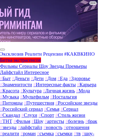
Эксклюзив
Реалити
Рецензии
#КАКВКИНО
Битва экстрасенсов
Фильмы
Сериалы
Шоу
Звезды
Премьеры
Лайфстайл
Интересное
#
Быт
#
Деньги
#
Дети
#
Дом
#
Еда
#
Здоровье
#
Знаменитости
#
Интересные факты
#
Карьера
#
Красота
#
Культура
#
Личная жизнь
#
Мода
#
Музыка
#
Мультфильм
#
Ностальгия
#
Питомцы
#
Путешествия
#
Российские звезды
#
Российский сериал
#
Семья
#
Сериал
#
Скандал
#
Слухи
#
Спорт
#
Стиль жизни
#
ТНТ
#
Фильм
#
Шоу
#
артисты
#
болезнь
#
брак
#
звезды
#
лайфстайл
#
новость
#
отношения
#
реалити
#
роман
#
съемка
#
съемки
#
тв
#
шоу-