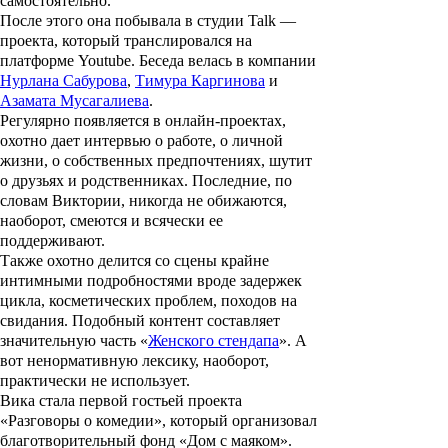
самостоятельно.
После этого она побывала в студии
Talk
—
проекта, который транслировался на
платформе Youtube. Беседа велась в компании
Нурлана Сабурова
,
Тимура Каргинова
и
Азамата Мусагалиева
.
Регулярно появляется в онлайн-проектах,
охотно дает интервью о работе, о личной
жизни, о собственных предпочтениях, шутит
о друзьях и родственниках. Последние, по
словам Виктории, никогда не обижаются,
наоборот, смеются и всячески ее
поддерживают.
Также охотно делится со сцены крайне
интимными подробностями вроде задержек
цикла, косметических проблем, походов на
свидания. Подобный контент составляет
значительную часть «
Женского стендапа
». А
вот ненормативную лексику, наоборот,
практически не использует.
Вика стала первой гостьей проекта
«
Разговоры о комедии»
, который организовал
благотворительный фонд «Дом с маяком».