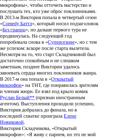
микрофоны», чтобы отточить мастерство и
послушать тех, кто уже оброс поклонниками.
В 2013-м Виктория попала в четвертый сезон
«
Comedy Баттл
», который носил подзаголовок
«
Без границ
», но дальше первого тура не
продвинулась. На следующий год
попробовала снова в «
Суперсезоне
», но с тем
же успехом: вскоре после старта вылетела.
Несмотря на то, что старт Складчиковой был
достаточно спокойным и не слишком
заметным, позднее Виктории удалось
завоевать сердца многих поклонников жанра.
В 2017-м она попала в «
Открытый
микрофон
» на ТНТ, где понравилась зрителям
и членам жюри. Ее взял под крыло комик
Руслан Белый**
(признан иностранным
агентом). Выступления проходили успешно,
Виктория добралась до финала, но в
последней схватке проиграла
Елене
Новиковой
.
Виктория Складчикова, «Открытый
микрофон»: «Я живу с парнем, но это не мой