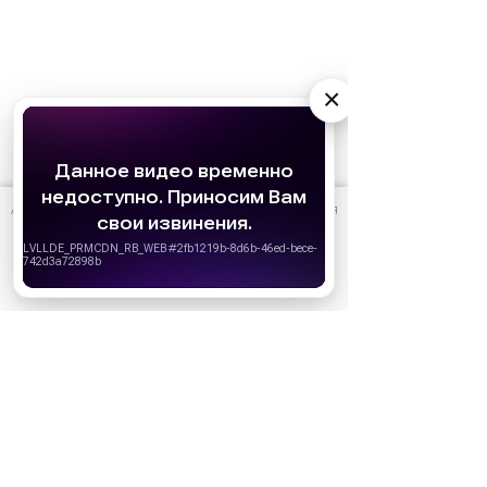
×
АО «Издательство СЕМЬ ДНЕЙ»
использует cookie
для
персонализации сервисов и удобства пользователей.
Реклама
Вы можете запретить сохранение cookie в настройках
своего браузера.
Хорошо