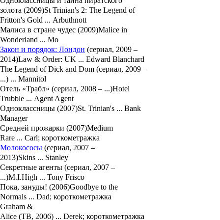
Одноклассницы и тайна пиратского
золота (2009)St Trinian's 2: The Legend of
Fritton's Gold ... Arbuthnott
Малиса в стране чудес (2009)Malice in
Wonderland ... Mo
Закон и порядок: Лондон
(сериал, 2009 –
2014)Law & Order: UK ... Edward Blanchard
The Legend of Dick and Dom (сериал, 2009 –
...) ... Mannitol
Отель «Трабл» (сериал, 2008 – ...)Hotel
Trubble ... Agent Agent
Одноклассницы (2007)St. Trinian's ... Bank
Manager
Средней прожарки (2007)Medium
Rare ... Carl; короткометражка
Молокососы
(сериал, 2007 –
2013)Skins ... Stanley
Секретные агенты (сериал, 2007 –
...)M.I.High ... Tony Frisco
Пока, зануды! (2006)Goodbye to the
Normals ... Dad; короткометражка
Graham &
Alice (ТВ, 2006) ... Derek; короткометражка