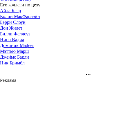
Его коллеги по цеху
Айла Блэр
Колин МакФарлэйн
Бэрри Слоун
Дон Жилет
Билли Феллоуз
Нина Вадиа
Доминик Мафэм
Мэттью Марш
Джеймс Бакли
Ник Бримбл
Реклама