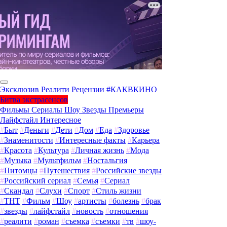
Эксклюзив
Реалити
Рецензии
#КАКВКИНО
Битва экстрасенсов
Фильмы
Сериалы
Шоу
Звезды
Премьеры
Лайфстайл
Интересное
#
Быт
#
Деньги
#
Дети
#
Дом
#
Еда
#
Здоровье
#
Знаменитости
#
Интересные факты
#
Карьера
#
Красота
#
Культура
#
Личная жизнь
#
Мода
#
Музыка
#
Мультфильм
#
Ностальгия
#
Питомцы
#
Путешествия
#
Российские звезды
#
Российский сериал
#
Семья
#
Сериал
#
Скандал
#
Слухи
#
Спорт
#
Стиль жизни
#
ТНТ
#
Фильм
#
Шоу
#
артисты
#
болезнь
#
брак
#
звезды
#
лайфстайл
#
новость
#
отношения
#
реалити
#
роман
#
съемка
#
съемки
#
тв
#
шоу-