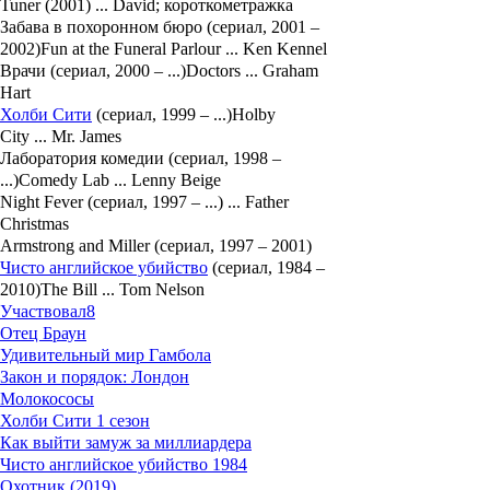
Tuner (2001) ... David; короткометражка
Забава в похоронном бюро (сериал, 2001 –
2002)Fun at the Funeral Parlour ... Ken Kennel
Врачи (сериал, 2000 – ...)Doctors ... Graham
Hart
Холби Сити
(сериал, 1999 – ...)Holby
City ... Mr. James
Лаборатория комедии (сериал, 1998 –
...)Comedy Lab ... Lenny Beige
Night Fever (сериал, 1997 – ...) ... Father
Christmas
Armstrong and Miller (сериал, 1997 – 2001)
Чисто английское убийство
(сериал, 1984 –
2010)The Bill ... Tom Nelson
Участвовал
8
Отец Браун
Удивительный мир Гамбола
Закон и порядок: Лондон
Молокососы
Холби Сити 1 сезон
Как выйти замуж за миллиардера
Чисто английское убийство 1984
Охотник (2019)