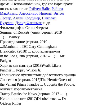
драме «Неповиновение», где его партнерами
по съемкам стали
Рэйчел Вайс
,
Рэйчел
МакАдамс
,
Алессандро Нивола
,
Энтон
Лессер
,
Аллан Кордунер
,
Николас
Вудесон
,
Дэвид Флишман
и др.
Фильмография Стива Ферста
Summer of Rockets (мини-сериал, 2019 –
...) ... Barney
Преследование (сериал, 2019 –
...)Manhunt ... DC Gary Cunningham
Brexicuted (2018) ... короткометражка
In the Long Run (сериал, 2018 – ...) ... Mr.
Padgett
Ходить как пантера (2018)Walk Like a
Panther ... Popsy Wilson Jr.
Героическое путешествие доблестного принца
Ланселося (сериал, 2017)The Heroic Quest of
the Valiant Prince Ivandoe ... Cupcake the Poodle,
озвучка; короткометражка
Tracey Breaks the News (сериал, 2017 – ...)
Неповиновение (2017)Disobedience ... Dr
Gideon Rigler