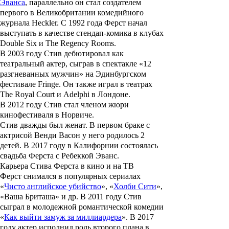
Эванса
, параллельно он стал создателем
первого в Великобритании комедийного
журнала Heckler. С 1992 года Ферст начал
выступать в качестве стендап-комика в клубах
Double Six и The Regency Rooms.
В 2003 году Стив дебютировал как
театральный актер, сыграв в спектакле «12
разгневанных мужчин» на Эдинбургском
фестивале Fringe. Он также играл в театрах
The Royal Court и Adelphi в Лондоне.
В 2012 году Стив стал членом жюри
кинофестиваля в Норвиче.
Стив дважды был женат. В первом браке с
актрисой
Венди Васон
у него родилось 2
детей. В 2017 году в Калифорнии состоялась
свадьба Ферста с
Ребеккой Эванс
.
Карьера Стива Ферста в кино и на ТВ
Ферст снимался в популярных сериалах
«
Чисто английское убийство
», «
Холби Сити
»,
«
Ваша Бриташа
» и др. В 2011 году Стив
сыграл в молодежной романтической комедии
«
Как выйти замуж за миллиардера
». В 2017
году актер исполнил роль второго плана в