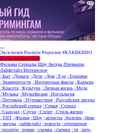
Эксклюзив
Реалити
Рецензии
#КАКВКИНО
Битва экстрасенсов
Фильмы
Сериалы
Шоу
Звезды
Премьеры
Лайфстайл
Интересное
#
Быт
#
Деньги
#
Дети
#
Дом
#
Еда
#
Здоровье
#
Знаменитости
#
Интересные факты
#
Карьера
#
Красота
#
Культура
#
Личная жизнь
#
Мода
#
Музыка
#
Мультфильм
#
Ностальгия
#
Питомцы
#
Путешествия
#
Российские звезды
#
Российский сериал
#
Семья
#
Сериал
#
Скандал
#
Слухи
#
Спорт
#
Стиль жизни
#
ТНТ
#
Фильм
#
Шоу
#
артисты
#
болезнь
#
брак
#
звезды
#
лайфстайл
#
новость
#
отношения
#
реалити
#
роман
#
съемка
#
съемки
#
тв
#
шоу-