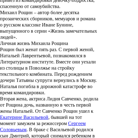
привез из командировки девочку-подростка,
спасенную от самоубийства.
Михаил Рощин – автор более десятка
прозаических сборников, мемуаров и романа
о русском классике Иване Бунине,
выпущенного в серии «Жизнь замечательных
людей».
Личная жизнь Михаила Рощина
Рощин был женат пять раз. С первой женой,
Натальей Лаврентьевой
, познакомился в
Литературном институте. Вместе они уехали
из столицы в Поволжье на стройку
текстильного комбината. Перед рождением
дочери Татьяны супруги вернулись в Москву.
Наталья погибла в дорожной катастрофе во
время командировки.
Вторая жена, актриса
Лидия Савченко
, родила
от Рощина дочь, названную в честь первой
жены Натальей. От Савченко Рощин ушел к
Екатерине Васильевой
, бывшей на тот
момент замужем за режиссером
Сергеем
Соловьевым
. В браке с Васильевой родился
сын Дмитрий, который снимался ребенком в