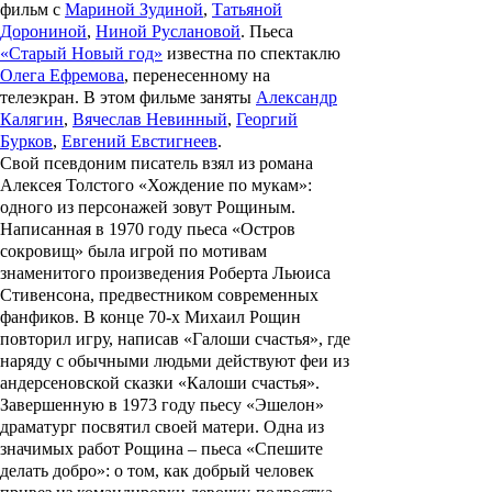
фильм с
Мариной Зудиной
,
Татьяной
Дорониной
,
Ниной Руслановой
. Пьеса
«Старый Новый год»
известна по спектаклю
Олега Ефремова
, перенесенному на
телеэкран. В этом фильме заняты
Александр
Калягин
,
Вячеслав Невинный
,
Георгий
Бурков
,
Евгений Евстигнеев
.
Свой псевдоним писатель взял из романа
Алексея Толстого «Хождение по мукам»:
одного из персонажей зовут Рощиным.
Написанная в 1970 году пьеса «Остров
сокровищ» была игрой по мотивам
знаменитого произведения Роберта Льюиса
Стивенсона, предвестником современных
фанфиков. В конце 70-х Михаил Рощин
повторил игру, написав «Галоши счастья», где
наряду с обычными людьми действуют феи из
андерсеновской сказки «Калоши счастья».
Завершенную в 1973 году пьесу «Эшелон»
драматург посвятил своей матери. Одна из
значимых работ Рощина – пьеса «Спешите
делать добро»: о том, как добрый человек