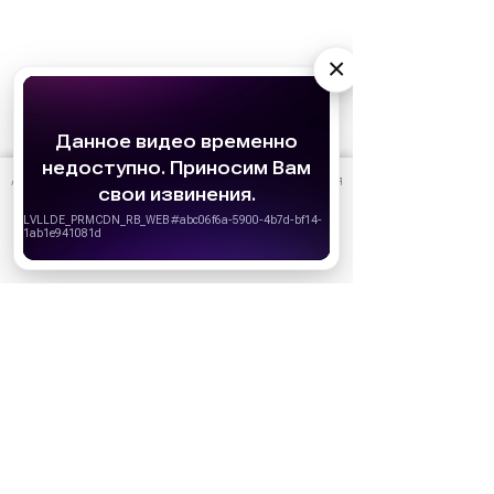
×
АО «Издательство СЕМЬ ДНЕЙ»
использует cookie
для
Реклама
персонализации сервисов и удобства пользователей.
Вы можете запретить сохранение cookie в настройках
своего браузера.
Хорошо