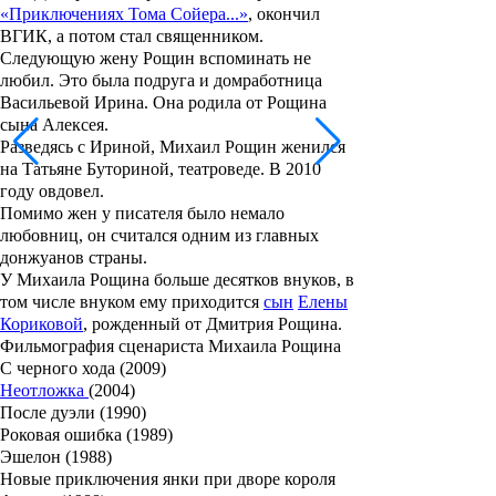
«Приключениях Тома Сойера...»
, окончил
ВГИК, а потом стал священником.
Следующую жену Рощин вспоминать не
любил. Это была подруга и домработница
Васильевой Ирина. Она родила от Рощина
сына Алексея.
Разведясь с Ириной, Михаил Рощин женился
на
Татьяне Буториной
, театроведе. В 2010
году овдовел.
Помимо жен у писателя было немало
любовниц, он считался одним из главных
донжуанов страны.
У Михаила Рощина больше десятков внуков, в
том числе внуком ему приходится
сын
Елены
Кориковой
, рожденный от
Дмитрия Рощина
.
Фильмография сценариста Михаила Рощина
С черного хода (2009)
Неотложка
(2004)
После дуэли (1990)
Роковая ошибка (1989)
Эшелон (1988)
Новые приключения янки при дворе короля