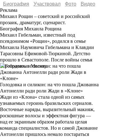
Биография
Участвовал
Фото
Видеo
Реклама
Михаил Рощин
– советский и российский
прозаик, драматург, сценарист.
Биография Михаила Рощина
Михаил Гибельман, известный под
псевдонимом «Рощин», родился в семье
Михаила Наумовича Гибельмана и Клавдии
Тарасовны Ефимовой-Тюркиной. Детство
прошло в Севастополе. После войны семья
перебралась в Москву.
Голодовка и силикон: на что пошла Джованна
Антонелли ради роли Жади в «Клоне»
Жади из «Клона» стала одной из самых
узнаваемых героинь бразильских сериалов.
Восточные наряды, выразительный макияж,
роскошные волосы и эффектная фигура —
над ее экранным образом работала целая
команда специалистов. Но и самой Джованне
Антонелли пришлось немало постараться