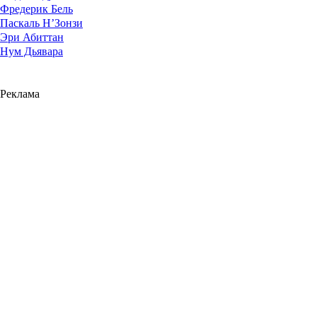
Фредерик Бель
Паскаль Н’Зонзи
Эри Абиттан
Нум Дьявара
Реклама