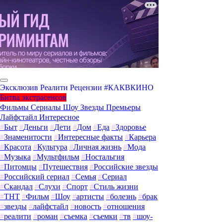
Эксклюзив
Реалити
Рецензии
#КАКВКИНО
Битва экстрасенсов
Фильмы
Сериалы
Шоу
Звезды
Премьеры
Лайфстайл
Интересное
#
Быт
#
Деньги
#
Дети
#
Дом
#
Еда
#
Здоровье
#
Знаменитости
#
Интересные факты
#
Карьера
#
Красота
#
Культура
#
Личная жизнь
#
Мода
#
Музыка
#
Мультфильм
#
Ностальгия
#
Питомцы
#
Путешествия
#
Российские звезды
#
Российский сериал
#
Семья
#
Сериал
#
Скандал
#
Слухи
#
Спорт
#
Стиль жизни
#
ТНТ
#
Фильм
#
Шоу
#
артисты
#
болезнь
#
брак
#
звезды
#
лайфстайл
#
новость
#
отношения
#
реалити
#
роман
#
съемка
#
съемки
#
тв
#
шоу-