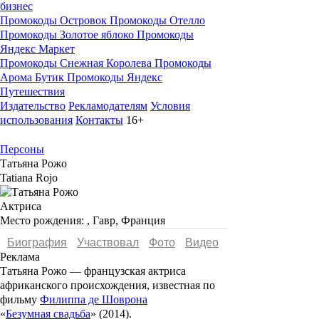
бизнес
Промокоды Островок
Промокоды Отелло
Промокоды Золотое яблоко
Промокоды
Яндекс Маркет
Промокоды Снежная Королева
Промокоды
Арома Бутик
Промокоды Яндекс
Путешествия
Издательство
Рекламодателям
Условия
использования
Контакты
16+
Персоны
Татьяна Рожо
Tatiana Rojo
Актриса
Место рождения:
, Гавр, Франция
Биография
Участвовал
Фото
Видеo
Реклама
Татьяна Рожо — французская актриса
африканского происхождения, известная по
фильму
Филиппа де Шоврона
«
Безумная свадьба
» (2014).