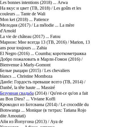
Les bonnes intentions (2018) ... Arwa
На вкус и цвет (ТВ, 2018) / Les goûts et les
couleurs ... Tante de Wali
Mon ket (2018) ... Patience
Мелодия (2017) / La mélodie ... La mère
d'Arnold
La vie de château (2017) ... Fatou
Марион: Мне всегда 13 (ТВ, 2016) / Marion, 13
ans pour toujours ... Zahia
El Negro (2016) ... Coumba; короткометражка
Добро пожаловать в Марли-Гомон (2016) /
Bienvenue à Marly-Gomont
Белые рыцари (2015) / Les chevaliers
blancs ... Christine Momboza
Данбе: Гордость превыше всего (ТВ, 2014) /
Danbé, la tête haute ... Massiré
Безумная свадьба
(2014) / Qu'est-ce qu'on a fait
au Bon Dieu? ... Viviane Koffi
Крокодил из Ботсваны (2014) / Le crocodile du
Botswanga ... Monique (в титрах: Tatiana Rojo
dite Amoutati)
Айя из Йопугона (2013) / Aya de