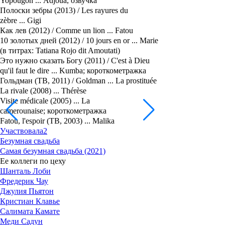
Yopougon ... Adjoua, озвучка
Полоски зебры (2013) / Les rayures du
zèbre ... Gigi
Как лев (2012) / Comme un lion ... Fatou
10 золотых дней (2012) / 10 jours en or ... Marie
(в титрах: Tatiana Rojo dit Amoutati)
Это нужно сказать Богу (2011) / C'est à Dieu
qu'il faut le dire ... Kumba; короткометражка
Гольдман (ТВ, 2011) / Goldman ... La prostituée
La rivale (2008) ... Thérèse
Visite médicale (2005) ... La
camerounaise; короткометражка
Fatou, l'espoir (ТВ, 2003) ... Malika
Участвовала
2
Безумная свадьба
Самая безумная свадьба (2021)
Ее коллеги по цеху
Шанталь Лоби
Фредерик Чау
Джулия Пьятон
Кристиан Клавье
Салимата Камате
Меди Садун