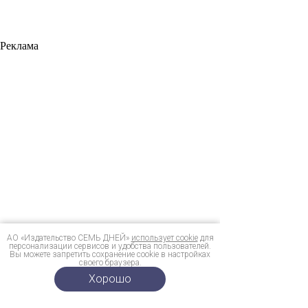
Реклама
АО «Издательство СЕМЬ ДНЕЙ»
использует cookie
для
персонализации сервисов и удобства пользователей.
Вы можете запретить сохранение cookie в настройках
своего браузера.
Хорошо