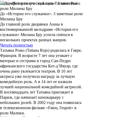
Биография и творческий путь Татьяны Рожо
До «Истории его служанки»: 3 заметные роли
Миланы Бру
До главной роли дворянки Анны в
костюмированной мелодраме «История его
служанки» Милана Бру успела сняться в
нескольких проектах разных жанров.
Читать полностью
Татьяна Рожо
(
Tatiana Rojo
) родилась в Гавре,
Франция. В возрасте 7 лет она уезжает с
матерью и сестрами в город Сан-Педро
африканского государства Кот-д’Ивуар, где
очень рано увлекается театром. В 10 лет
актриса уже получила награду за лучшую
комедийную роль. А в 14 лет ее назвали
лучшей национальной комедийной актрисой.
В восемнадцать лет Татьяна приезжает в
Париж, где начинает кинокарьеру с
небольших ролей. В 2002 году она появилась
в телевизионном фильме «Fatou, l'espoir» в
роли Малики.