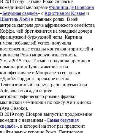
В 2014 году Татьяна Рожо снялась в
комедийной мелодраме
Филиппа де Шоврона
«
Безумная свадьба
» с
Кристианом Клавье
и
Шанталь Лоби
в главных ролях. В ней
актриса сыграла дочь африканского семейства
Коффи, чей брат женится на младшей дочери
французской буржуазной четы. Картина
имела небывалый успех, получила
восторженные отзывы критиков и зрителей и
принесла Рожо мировую известность.
7 мая 2015 года Татьяна получила премию в
номинации «Лучшая актриса» на
кинофестивале в Монреале за ее роль в
«Данбе: Гордость превыше всего».
Телевизионный фильм, транслируемый на
Arte, является адаптацией
автобиографического романа франко-
малийской чемпионки по боксу Айи Кисоко
(Aya Cissoko).
В 2019 году Шоврон выпустил продолжение
комедии с названием «
Самая безумная
свадьба
», в которой на этот раз предстоит
выйти замуж героине Рожо. Партнерами