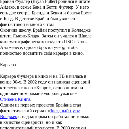
Брайан Фуллер (Bryan Fuller)
родился в штате
Айдахо, в семье
Бака
и
Бетти Фуллер
. У него
есть две сестры
Бренда
и
Бекки
и братья
Бретт
и
Брэд
. В детстве Брайан был увлечен
фантастикой и много читал.
Окончив школу, Брайан поступил в Колледже
штата Льюис-Кларк. Затем он учился в Школе
кинематографических искусств USC в Лос-
Анджелесе, однако бросил учебу, чтобы
полностью посвятить себя карьере в кино.
Карьера
Карьера Фуллера в кино и на ТВ началась в
конце 90-х. В 2002 году он написал сценарий
к телеспектаклю «Кэрри», основанном на
одноименном романе «короля ужасов»
Стивена Кинга
.
Одним из первых проектов Брайана стал
фантастический сериал «
Звездный путь:
Вояджер
», над которым он работал не только
в качестве сценариста, но и как
исполнительный продюсер. В 2003 году он