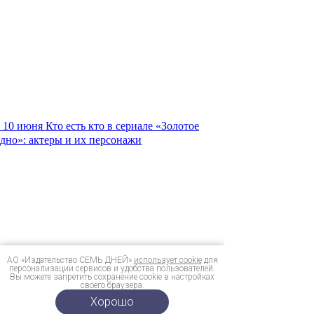
10 июня
Кто есть кто в сериале «Золотое
дно»: актеры и их персонажи
АО «Издательство СЕМЬ ДНЕЙ»
использует cookie
для
персонализации сервисов и удобства пользователей.
Вы можете запретить сохранение cookie в настройках
своего браузера.
Хорошо
Реклама