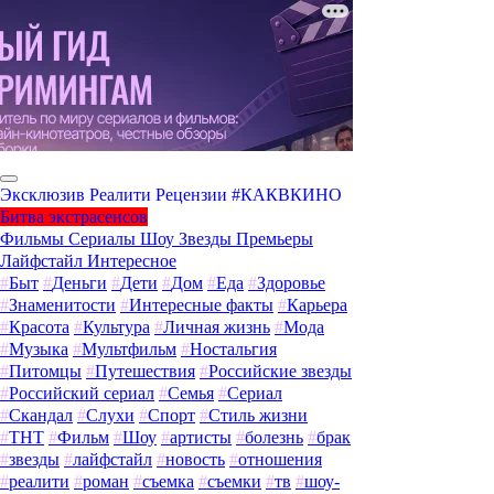
Эксклюзив
Реалити
Рецензии
#КАКВКИНО
Битва экстрасенсов
Фильмы
Сериалы
Шоу
Звезды
Премьеры
Лайфстайл
Интересное
#
Быт
#
Деньги
#
Дети
#
Дом
#
Еда
#
Здоровье
#
Знаменитости
#
Интересные факты
#
Карьера
#
Красота
#
Культура
#
Личная жизнь
#
Мода
#
Музыка
#
Мультфильм
#
Ностальгия
#
Питомцы
#
Путешествия
#
Российские звезды
#
Российский сериал
#
Семья
#
Сериал
#
Скандал
#
Слухи
#
Спорт
#
Стиль жизни
#
ТНТ
#
Фильм
#
Шоу
#
артисты
#
болезнь
#
брак
#
звезды
#
лайфстайл
#
новость
#
отношения
#
реалити
#
роман
#
съемка
#
съемки
#
тв
#
шоу-