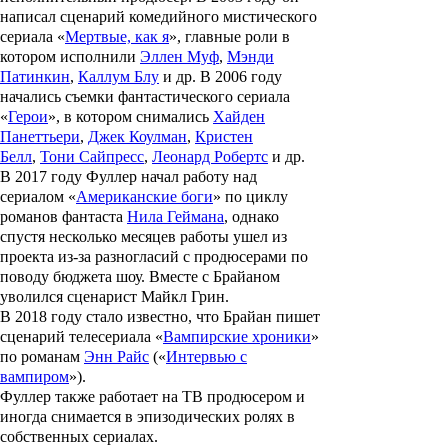
написал сценарий комедийного мистического
сериала «
Мертвые, как я
», главные роли в
котором исполнили
Эллен Муф
,
Мэнди
Патинкин
,
Каллум Блу
и др. В 2006 году
начались съемки фантастического сериала
«
Герои
», в котором снимались
Хайден
Панеттьери
,
Джек Коулман
,
Кристен
Белл
,
Тони Сайпресс
,
Леонард Робертс
и др.
В 2017 году Фуллер начал работу над
сериалом «
Американские боги
» по циклу
романов фантаста
Нила Геймана
, однако
спустя несколько месяцев работы ушел из
проекта из-за разногласий с продюсерами по
поводу бюджета шоу. Вместе с Брайаном
уволился сценарист
Майкл Грин
.
В 2018 году стало известно, что Брайан пишет
сценарий телесериала «
Вампирские хроники
»
по романам
Энн Райс
(«
Интервью с
вампиром
»).
Фуллер также работает на ТВ продюсером и
иногда снимается в эпизодических ролях в
собственных сериалах.