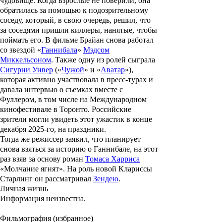
чудовище. Когда взрослые не поверили, она
обратилась за помощью к подозрительному
соседу, который, в свою очередь, решил, что
за соседями пришли киллеры, нанятые, чтобы
поймать его. В фильме Брайан снова работал
со звездой «
Ганнибала
»
Мэдсом
Миккельсоном
. Также одну из ролей сыграла
Сигурни Уивер
(«
Чужой
» и «
Аватар
»),
которая активно участвовала в пресс-турах и
давала интервью о съемках вместе с
Фуллером, в том числе на Международном
кинофестивале в Торонто. Российские
зрители могли увидеть этот ужастик в конце
декабря 2025-го, на праздники.
Тогда же режиссер заявил, что планирует
снова взяться за историю о Ганнибале, на этот
раз взяв за основу роман
Томаса Харриса
«Молчание ягнят». На роль новой Клариссы
Старлинг он рассматривал
Зендею
.
Личная жизнь
Информация неизвестна.
Фильмография (избранное)