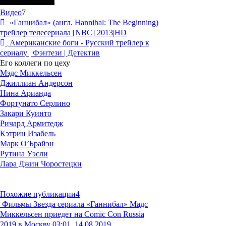
Видео
7
«Ганнибал» (англ. Hannibal: The Beginning)
трейлер телесериала [NBC] 2013|HD
Американские боги - Русский трейлер к
сериалу | Фэнтези | Детектив
Его коллеги по цеху
Мэдс Миккельсен
Джиллиан Андерсон
Нина Арианда
Фортунато Серлино
Закари Куинто
Ричард Армитедж
Кэтрин Изабель
Марк О’Брайэн
Рутина Уэсли
Лара Джин Чоростецки
Похожие публикации
4
Фильмы
Звезда сериала «Ганнибал» Мадс
Миккельсен приедет на Comic Con Russia
2019 в Москву
03:01, 14.08.2019