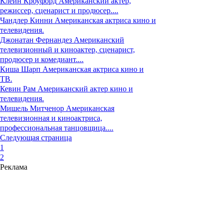
Клейн Кроуфорд
Американский актер,
режиссер, сценарист и продюсер....
Чандлер Кинни
Американская актриса кино и
телевидения.
Джонатан Фернандез
Американский
телевизионный и киноактер, сценарист,
продюсер и комедиант....
Киша Шарп
Американская актриса кино и
ТВ.
Кевин Рам
Американский актер кино и
телевидения.
Мишель Митченор
Американская
телевизионная и киноактриса,
профессиональная танцовщица....
Следующая страница
1
2
Реклама