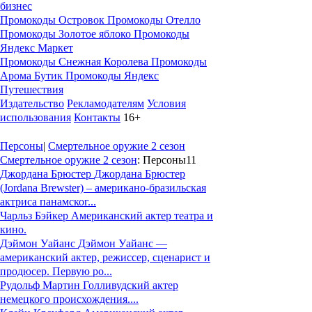
бизнес
Промокоды Островок
Промокоды Отелло
Промокоды Золотое яблоко
Промокоды
Яндекс Маркет
Промокоды Снежная Королева
Промокоды
Арома Бутик
Промокоды Яндекс
Путешествия
Издательство
Рекламодателям
Условия
использования
Контакты
16+
Персоны
|
Смертельное оружие 2 сезон
Смертельное оружие 2 сезон
: Персоны
11
Джордана Брюстер
Джордана Брюстер
(Jordana Brewster) – американо-бразильская
актриса панамског...
Чарльз Бэйкер
Американский актер театра и
кино.
Дэймон Уайанс
Дэймон Уайанс —
американский актер, режиссер, сценарист и
продюсер. Первую ро...
Рудольф Мартин
Голливудский актер
немецкого происхождения....