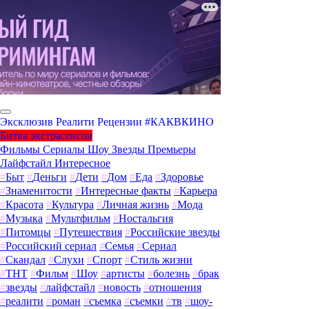
Эксклюзив
Реалити
Рецензии
#КАКВКИНО
Битва экстрасенсов
Фильмы
Сериалы
Шоу
Звезды
Премьеры
Лайфстайл
Интересное
#
Быт
#
Деньги
#
Дети
#
Дом
#
Еда
#
Здоровье
#
Знаменитости
#
Интересные факты
#
Карьера
#
Красота
#
Культура
#
Личная жизнь
#
Мода
#
Музыка
#
Мультфильм
#
Ностальгия
#
Питомцы
#
Путешествия
#
Российские звезды
#
Российский сериал
#
Семья
#
Сериал
#
Скандал
#
Слухи
#
Спорт
#
Стиль жизни
#
ТНТ
#
Фильм
#
Шоу
#
артисты
#
болезнь
#
брак
#
звезды
#
лайфстайл
#
новость
#
отношения
#
реалити
#
роман
#
съемка
#
съемки
#
тв
#
шоу-