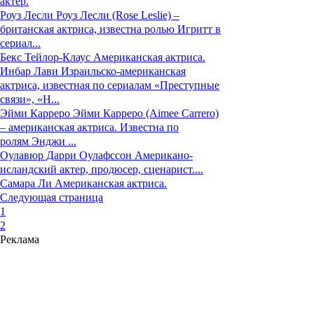
актер.
Роуз Лесли
Роуз Лесли (Rose Leslie) –
британская актриса, известна ролью Игритт в
сериал...
Бекс Тейлор-Клаус
Американская актриса.
Инбар Лави
Израильско-американская
актриса, известная по сериалам «Преступные
связи», «Н...
Эйми Карреро
Эйми Карреро (Aimee Carrero)
– американская актриса. Известна по
ролям Энджи ...
Оулавюр Дарри Оулафссон
Американо-
исландский актер, продюсер, сценарист....
Самара Ли
Американская актриса.
Следующая страница
1
2
Реклама