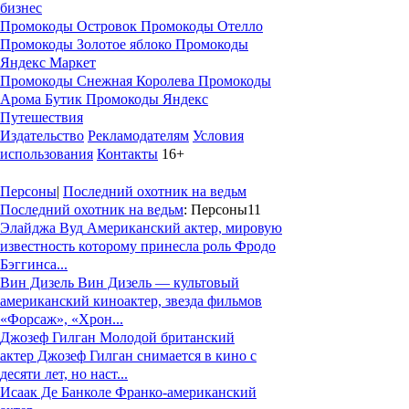
бизнес
Промокоды Островок
Промокоды Отелло
Промокоды Золотое яблоко
Промокоды
Яндекс Маркет
Промокоды Снежная Королева
Промокоды
Арома Бутик
Промокоды Яндекс
Путешествия
Издательство
Рекламодателям
Условия
использования
Контакты
16+
Персоны
|
Последний охотник на ведьм
Последний охотник на ведьм
: Персоны
11
Элайджа Вуд
Американский актер, мировую
известность которому принесла роль Фродо
Бэггинса...
Вин Дизель
Вин Дизель — культовый
американский киноактер, звезда фильмов
«Форсаж», «Хрон...
Джозеф Гилган
Молодой британский
актер Джозеф Гилган снимается в кино с
десяти лет, но наст...
Исаак Де Банколе
Франко-американский