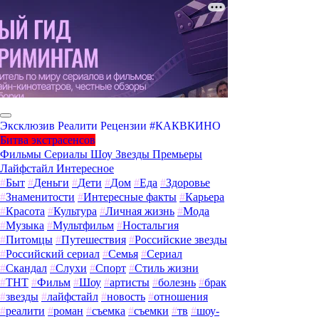
Эксклюзив
Реалити
Рецензии
#КАКВКИНО
Битва экстрасенсов
Фильмы
Сериалы
Шоу
Звезды
Премьеры
Лайфстайл
Интересное
#
Быт
#
Деньги
#
Дети
#
Дом
#
Еда
#
Здоровье
#
Знаменитости
#
Интересные факты
#
Карьера
#
Красота
#
Культура
#
Личная жизнь
#
Мода
#
Музыка
#
Мультфильм
#
Ностальгия
#
Питомцы
#
Путешествия
#
Российские звезды
#
Российский сериал
#
Семья
#
Сериал
#
Скандал
#
Слухи
#
Спорт
#
Стиль жизни
#
ТНТ
#
Фильм
#
Шоу
#
артисты
#
болезнь
#
брак
#
звезды
#
лайфстайл
#
новость
#
отношения
#
реалити
#
роман
#
съемка
#
съемки
#
тв
#
шоу-