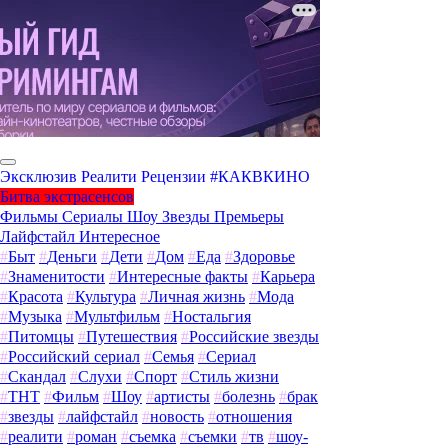
Эксклюзив
Реалити
Рецензии
#КАКВКИНО
Битва экстрасенсов
Фильмы
Сериалы
Шоу
Звезды
Премьеры
Лайфстайл
Интересное
#
Быт
#
Деньги
#
Дети
#
Дом
#
Еда
#
Здоровье
#
Знаменитости
#
Интересные факты
#
Карьера
#
Красота
#
Культура
#
Личная жизнь
#
Мода
#
Музыка
#
Мультфильм
#
Ностальгия
#
Питомцы
#
Путешествия
#
Российские звезды
#
Российский сериал
#
Семья
#
Сериал
#
Скандал
#
Слухи
#
Спорт
#
Стиль жизни
#
ТНТ
#
Фильм
#
Шоу
#
артисты
#
болезнь
#
брак
#
звезды
#
лайфстайл
#
новость
#
отношения
#
реалити
#
роман
#
съемка
#
съемки
#
тв
#
шоу-