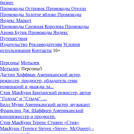
бизнес
Промокоды Островок
Промокоды Отелло
Промокоды Золотое яблоко
Промокоды
Яндекс Маркет
Промокоды Снежная Королева
Промокоды
Арома Бутик
Промокоды Яндекс
Путешествия
Издательство
Рекламодателям
Условия
использования
Контакты
16+
Персоны
|
Мотылек
Мотылек
: Персоны
5
Дастин Хоффман
Американский актер,
режиссер, продюсер, обладатель семи
номинаций и дважды ла...
Стив МакКуин
Британский режиссер, автор
"Голода" и "Стыда". ...
Билл Муми
Американский актер, музыкант
Франклин Дж. Шаффнер
Американский
кинорежиссер и продюсер.
Стив МакКуин
Теренс Стивен «Стив»
МакКуин (Terence Steven «Steve» McQueen) –