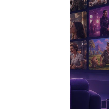
да
#
Музыка
#
Мультфильм
#
Ностальгия
#
Питомцы
#
Шоу
#
артисты
#
болезнь
#
брак
#
звезды
#
лайфстайл
#
новость