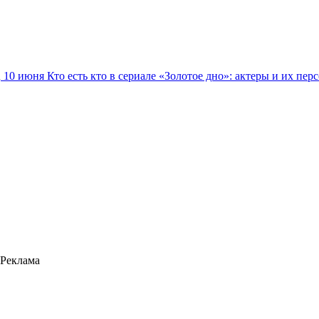
10 июня
Кто есть кто в сериале «Золотое дно»: актеры и их пер
Реклама