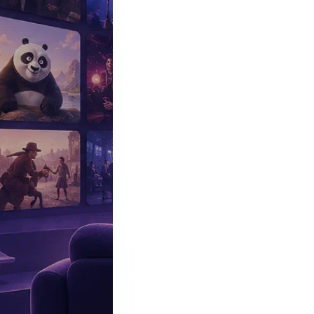
Эксклюзив
Реалити
Рецензии
#КАКВКИНО
Битва экстрасенсов
Фильмы
Сериалы
Шоу
Звезды
Премьеры
Лайфстайл
Интересное
#
Быт
#
Деньги
#
Дети
#
Дом
#
Еда
#
Здоровье
#
Знаменитости
#
Инт
#
Путешествия
#
Российские звезды
#
Российский сериал
#
Семья
#
отношения
#
реалити
#
роман
#
съемка
#
съемки
#
тв
#
шоу-бизнес
Промокоды Островок
Промокоды Отелло
Промокоды Золотое я
Промокоды Снежная Королева
Промокоды Арома Бутик
Промок
Издательство
Рекламодателям
Условия использования
Контакты
Персоны
|
Образование
Образование
: Персоны
8
Оливия Уайлд
Оливия Уайльд — популярная американская актрис
Лиза Кудроу
Лиза Кудроу — популярная американская актриса, и
Уилл Форте
Американский комедийный актер.
Джейсон Судейкис
Американский актер, сценарист, комик. Изв
Билли Лурд
Американская актриса кино и телевидения.
Бини Фелдштейн
Американская актриса.
Джессика Уильямс
Американская актриса, комик и телеведущая.
Кейтлин Дивер
Американская актриса, получившая известность б
Реклама