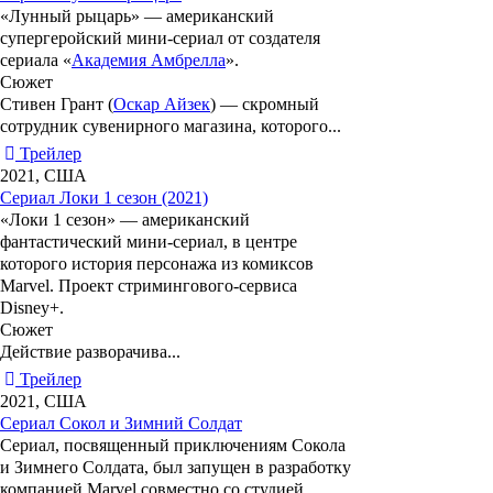
«
Лунный рыцарь
» — американский
супергеройский мини-сериал от создателя
сериала «
Академия Амбрелла
».
Сюжет
Стивен Грант (
Оскар Айзек
) — скромный
сотрудник сувенирного магазина, которого...
Трейлер
2021, США
Сериал Локи 1 сезон (2021)
«
Локи 1 сезон
» — американский
фантастический мини-сериал, в центре
которого история персонажа из комиксов
Marvel. Проект стримингового-сервиса
Disney+.
Сюжет
Действие разворачива...
Трейлер
2021, США
Сериал Сокол и Зимний Солдат
Сериал, посвященный приключениям
Сокола
и
Зимнего Солдата
, был запущен в разработку
компанией Marvel совместно со студией