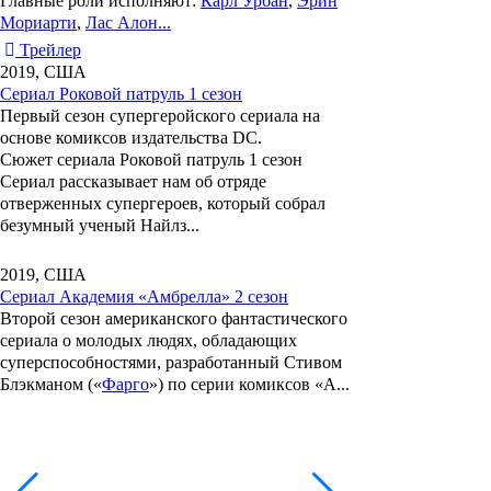
Главные роли исполняют:
Карл Урбан
,
Эрин
Мориарти
,
Лас Алон...
Трейлер
2019, США
Сериал Роковой патруль 1 сезон
Первый сезон супергеройского сериала на
основе комиксов издательства DC.
Сюжет сериала Роковой патруль 1 сезон
Сериал рассказывает нам об отряде
отверженных супергероев, который собрал
безумный ученый Найлз...
2019, США
Сериал Академия «Амбрелла» 2 сезон
Второй сезон американского фантастического
сериала о молодых людях, обладающих
суперспособностями, разработанный
Стивом
Блэкманом
(«
Фарго
») по серии комиксов
«А...