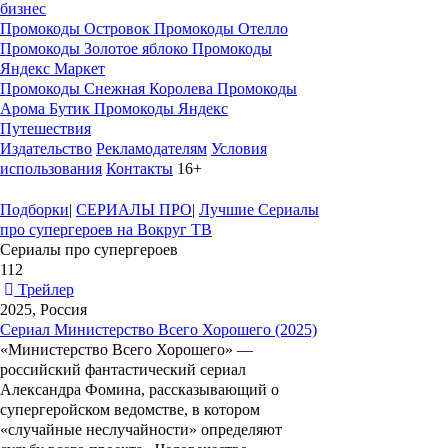
бизнес
Промокоды Островок
Промокоды Отелло
Промокоды Золотое яблоко
Промокоды
Яндекс Маркет
Промокоды Снежная Королева
Промокоды
Арома Бутик
Промокоды Яндекс
Путешествия
Издательство
Рекламодателям
Условия
использования
Контакты
16+
Подборки
|
СЕРИАЛЫ ПРО
|
Лучшие Сериалы
про супергероев на Вокруг ТВ
Сериалы про супергероев
112
Трейлер
2025, Россия
Сериал Министерство Всего Хорошего (2025)
«
Министерство Всего Хорошего
» —
российский фантастический сериал
Александра Фомина
, рассказывающий о
супергеройском ведомстве, в котором
«случайные неслучайности» определяют