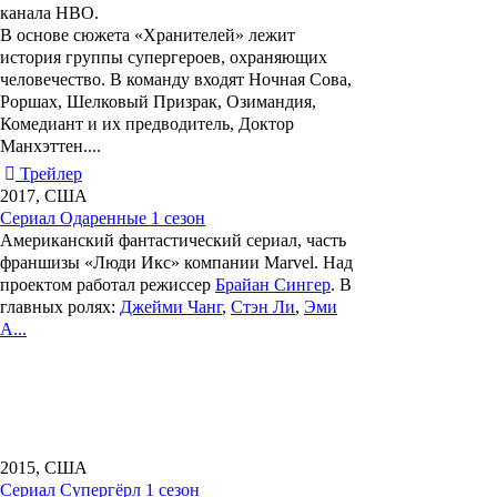
канала HBO.
В основе сюжета «Хранителей» лежит
история группы супергероев, охраняющих
человечество. В команду входят Ночная Сова,
Роршах, Шелковый Призрак, Озимандия,
Комедиант и их предводитель, Доктор
Манхэттен....
Трейлер
2017, США
Сериал Одаренные 1 сезон
Американский фантастический сериал, часть
франшизы «Люди Икс» компании Marvel. Над
проектом работал режиссер
Брайан Сингер
. В
главных ролях:
Джейми Чанг
,
Стэн Ли
,
Эми
А...
2015, США
Сериал Супергёрл 1 сезон