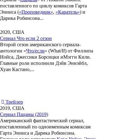
поставленного по циклу комиксов
Гарта
Энниса
(
«Проповедник»
,
«Каратель»
) и
Дарика Робинсона...
2020, США
Сериал Что если 2 сезон
Второй сезон американского сериала-
антологии «
Что/если
» (
What/If
) от
Филлипа
Нойса
,
Джессики Борсицки
и
Мэгги Кили.
Главные роли исполнили
Дэйв Эннэйбл,
Хуан Кастано
,...
Трейлер
2019, США
Сериал Пацаны (2019)
Американский фантастический сериал,
поставленный по одноименным комиксам
Гарта Энниса и Дарика Робинсона.