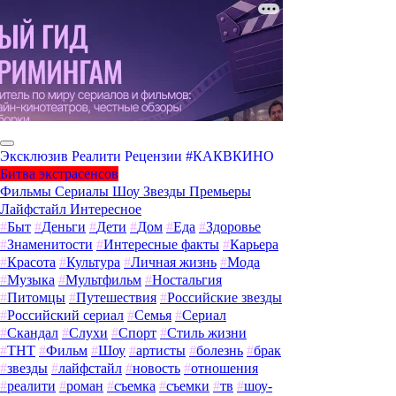
Эксклюзив
Реалити
Рецензии
#КАКВКИНО
Битва экстрасенсов
Фильмы
Сериалы
Шоу
Звезды
Премьеры
Лайфстайл
Интересное
#
Быт
#
Деньги
#
Дети
#
Дом
#
Еда
#
Здоровье
#
Знаменитости
#
Интересные факты
#
Карьера
#
Красота
#
Культура
#
Личная жизнь
#
Мода
#
Музыка
#
Мультфильм
#
Ностальгия
#
Питомцы
#
Путешествия
#
Российские звезды
#
Российский сериал
#
Семья
#
Сериал
#
Скандал
#
Слухи
#
Спорт
#
Стиль жизни
#
ТНТ
#
Фильм
#
Шоу
#
артисты
#
болезнь
#
брак
#
звезды
#
лайфстайл
#
новость
#
отношения
#
реалити
#
роман
#
съемка
#
съемки
#
тв
#
шоу-