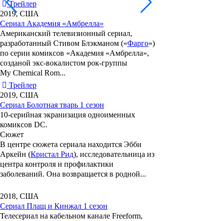
Трейлер
2019, США
Сериал Академия «Амбрелла»
Американский телевизионный сериал,
разработанный
Стивом Блэкманом
(«
Фарго
»)
по серии комиксов
«Академия «Амбрелла»
,
созданой
экс-вокалистом рок-группы
My Chemical Rom...
Трейлер
2019, США
Сериал Болотная тварь 1 сезон
10-серийная экранизация одноименных
комиксов DC.
Сюжет
В центре сюжета сериала находится Эбби
Аркейн (
Кристал Рид
), исследовательница из
центра контроля и профилактики
заболеваний. Она возвращается в родной...
2018, США
Сериал Плащ и Кинжал 1 сезон
Телесериал на кабельном канале Freeform,