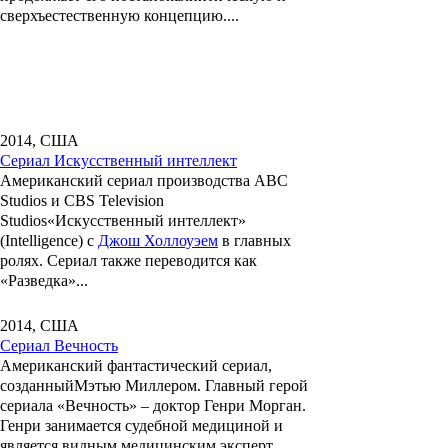
сверхъестественную концепцию....
2014, США
Сериал Искусственный интеллект
Американский сериал производства ABC
Studios и CBS Television
Studios
«Искусственный интеллект»
(Intelligence) с
Джош Холлоуэем
в главных
ролях. Сериал также переводится как
«Разведка»...
2014, США
Сериал Вечность
Американский фантастический сериал,
созданный
Мэтью Миллером
. Главный герой
сериала
«Вечность»
– доктор
Генри Морган
.
Генри
занимается судебной медициной и
является видным медицинским эксперт...