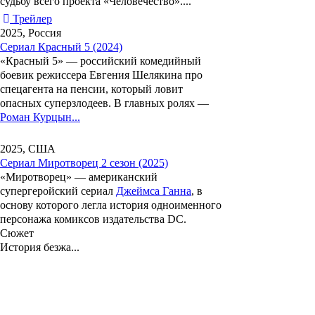
судьбу всего проекта «Человечество»....
Трейлер
2025, Россия
Сериал Красный 5 (2024)
«
Красный 5
» — российский комедийный
боевик режиссера
Евгения Шелякина
про
спецагента на пенсии, который ловит
опасных суперзлодеев. В главных ролях —
Роман Курцын...
2025, США
Сериал Миротворец 2 сезон (2025)
«
Миротворец
» — американский
супергеройский сериал
Джеймса Ганна
, в
основу которого легла история одноименного
персонажа комиксов издательства DC.
Сюжет
История безжа...