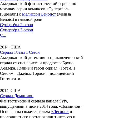
Американский фантастический сериал по
мотивам серии комиксов «Супергёрл»
(Supergirl) с
Мелиссой Бенойст
(Melissa
Benoist) в главной роли.
Супергёрл 2 сезон
Супергёрл 3 сезон
С...
2014, США
Сериал Готэм 1 Сезон
Американский детективно-приключенческий
сериал от сценариста и продюсера
Бруно
Хеллера
. Главный герой сериал
«Готэм. 1
Сезон»
–
Джеймс Гордон
– полицейский
Готэм-сити...
2014, США
Сериал Доминион
Фантастический сериала канала Syfy,
выпущенный в июне 2014 года,
«Доминион»
.
Основан на сюжете фильма
«Легион»
и
продолжает его постапокалиптическую и