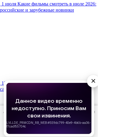
1 июля
Какие фильмы смотреть в июле 2026:
российские и зарубежные новинки
×
15 января
Что мы будем смотреть в 2026 году:
самые ожидаемые фильмы
АО «Издательство СЕМЬ ДНЕЙ»
использует cookie
для
персонализации сервисов и удобства пользователей.
Вы можете запретить сохранение cookie в настройках
своего браузера.
Хорошо