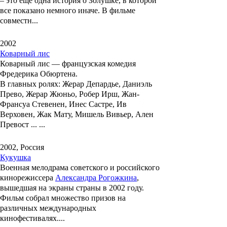
– это еще одна история о Золушке, в которой
все показано немного иначе. В фильме
совместн...
2002
Коварный лис
Коварный лис
— французская комедия
Фредерика Обюртена.
В главных ролях:
Жерар Депардье, Даниэль
Прево, Жерар Жюньо, Робер Ирш, Жан-
Франсуа Стевенен, Инес Састре, Ив
Верховен, Жак Мату, Мишель Вивьер, Ален
Превост ... ...
2002, Россия
Кукушка
Военная мелодрама советского и российского
кинорежиссера
Александра Рогожкина
,
вышедшая на экраны страны в 2002 году.
Фильм собрал множество призов на
различных международных
кинофестивалях....