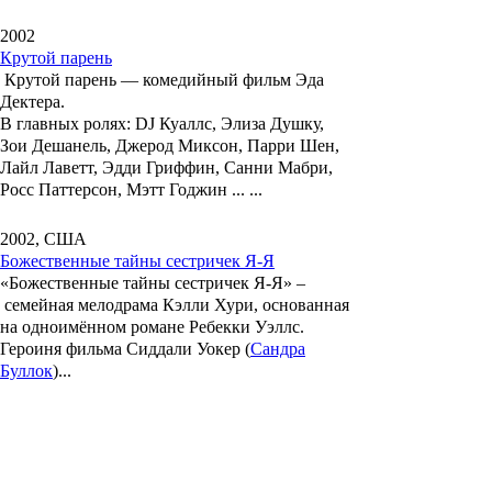
2002
Крутой парень
Крутой парень
— комедийный фильм Эда
Дектера.
В главных ролях:
DJ Куаллс, Элиза Душку,
Зои Дешанель, Джерод Миксон, Парри Шен,
Лайл Лаветт, Эдди Гриффин, Санни Мабри,
Росс Паттерсон, Мэтт Годжин ... ...
2002, США
Божественные тайны сестричек Я-Я
«Божественные тайны сестричек Я-Я»
–
семейная мелодрама
Кэлли Хури
, основанная
на одноимённом романе
Ребекки Уэллс
.
Героиня фильма
Сиддали Уокер
(
Сандра
Буллок
)...