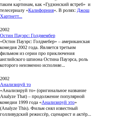
таким картинам, как «Гудзонский ястреб» и
телесериалу «
Калифорния
«. В ролях:
Джош
Хартнетт...
2002
Остин Пауэрс: Голдмембер
«
Остин Пауэрс: Голдмебер
» – американская
комедия 2002 года. Является третьим
фильмом из серии про приключения
английского шпиона
Остина Пауэрса
, роль
которого неизменно исполняе...
2002
Анализируй то
«
Анализируй то
» (оригинальное название
Analyze That
) – продолжение популярной
комедии 1999 года «
Анализируй это
»
(
Analyze This
). Фильм снял известный
голливудский режиссёр, сценарист и актёр...