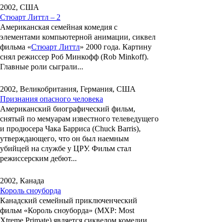
2002, США
Стюарт Литтл – 2
Американская семейная комедия с
элементами компьютерной анимации, сиквел
фильма «
Стюарт Литтл
» 2000 года. Картину
снял режиссер
Роб Минкофф
(Rob Minkoff).
Главные роли сыграли...
2002, Великобритания, Германия, США
Признания опасного человека
Американский биографический фильм,
снятый по мемуарам известного телеведущего
и продюсера
Чака Барриса
(Chuck Barris),
утверждающего, что он был наемным
убийцей на службе у ЦРУ. Фильм стал
режиссерским дебют...
2002, Канада
Король сноуборда
Канадский семейный приключенческий
фильм
«Король сноуборда» (MXP: Most
Xtreme Primate)
является сиквелом комедии