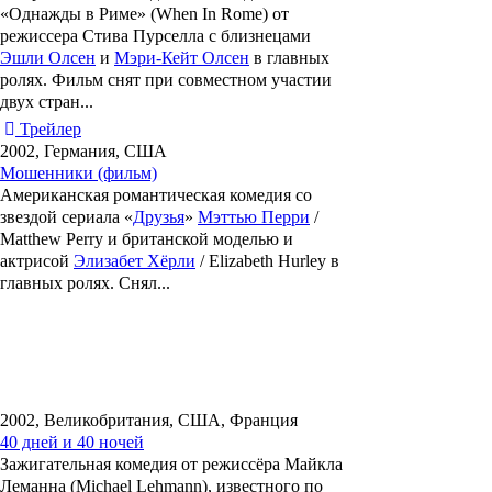
«Однажды в Риме» (When In Rome)
от
режиссера
Стива Пурселла
с близнецами
Эшли Олсен
и
Мэри-Кейт Олсен
в главных
ролях. Фильм снят при совместном участии
двух стран...
Трейлер
2002, Германия, США
Мошенники (фильм)
Американская романтическая комедия со
звездой сериала «
Друзья
»
Мэттью Перри
/
Matthew Perry и британской моделью и
актрисой
Элизабет Хёрли
/ Elizabeth Hurley в
главных ролях. Снял...
2002, Великобритания, США, Франция
40 дней и 40 ночей
Зажигательная комедия от режиссёра
Майкла
Леманна
(Michael Lehmann), известного по