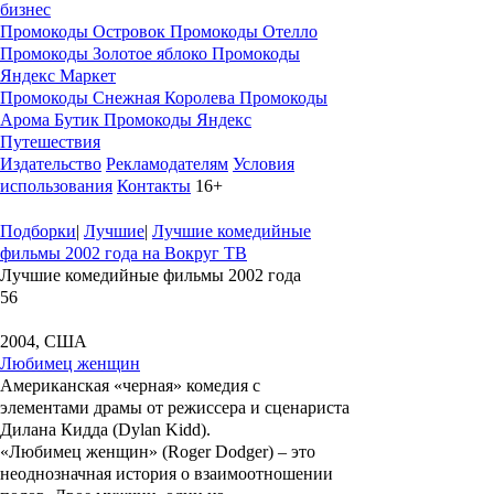
бизнес
Промокоды Островок
Промокоды Отелло
Промокоды Золотое яблоко
Промокоды
Яндекс Маркет
Промокоды Снежная Королева
Промокоды
Арома Бутик
Промокоды Яндекс
Путешествия
Издательство
Рекламодателям
Условия
использования
Контакты
16+
Подборки
|
Лучшие
|
Лучшие комедийные
фильмы 2002 года на Вокруг ТВ
Лучшие комедийные фильмы 2002 года
56
2004, США
Любимец женщин
Американская «черная» комедия с
элементами драмы от режиссера и сценариста
Дилана Кидда
(Dylan Kidd).
«Любимец женщин»
(Roger Dodger) – это
неоднозначная история о взаимоотношении