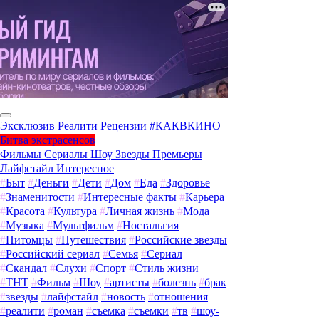
Эксклюзив
Реалити
Рецензии
#КАКВКИНО
Битва экстрасенсов
Фильмы
Сериалы
Шоу
Звезды
Премьеры
Лайфстайл
Интересное
#
Быт
#
Деньги
#
Дети
#
Дом
#
Еда
#
Здоровье
#
Знаменитости
#
Интересные факты
#
Карьера
#
Красота
#
Культура
#
Личная жизнь
#
Мода
#
Музыка
#
Мультфильм
#
Ностальгия
#
Питомцы
#
Путешествия
#
Российские звезды
#
Российский сериал
#
Семья
#
Сериал
#
Скандал
#
Слухи
#
Спорт
#
Стиль жизни
#
ТНТ
#
Фильм
#
Шоу
#
артисты
#
болезнь
#
брак
#
звезды
#
лайфстайл
#
новость
#
отношения
#
реалити
#
роман
#
съемка
#
съемки
#
тв
#
шоу-