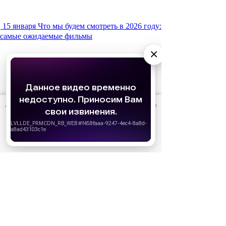
15 января
Что мы будем смотреть в 2026 году:
самые ожидаемые фильмы
×
АО «Издательство СЕМЬ ДНЕЙ»
использует cookie
для
персонализации сервисов и удобства пользователей.
Вы можете запретить сохранение cookie в настройках
своего браузера.
Хорошо
10 июня
Кто есть кто в сериале «Золотое
дно»: актеры и их персонажи