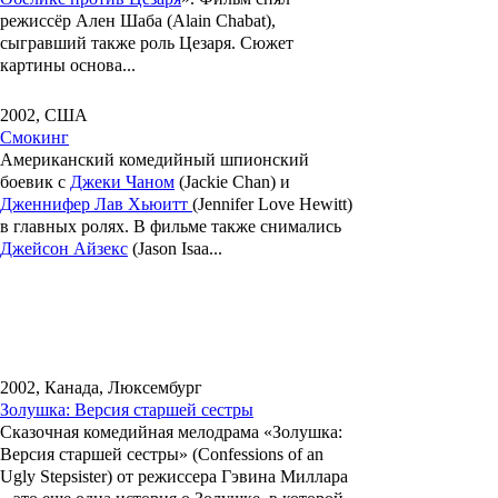
режиссёр
Ален Шаба
(Alain Chabat),
сыгравший также роль Цезаря. Сюжет
картины основа...
2002, США
Смокинг
Американский комедийный шпионский
боевик с
Джеки Чаном
(Jackie Chan) и
Дженнифер Лав Хьюитт
(Jennifer Love Hewitt)
в главных ролях. В фильме также снимались
Джейсон Айзекс
(Jason Isaa...
2002, Канада, Люксембург
Золушка: Версия старшей сестры
Сказочная комедийная мелодрама
«Золушка:
Версия старшей сестры» (Confessions of an
Ugly Stepsister)
от режиссера
Гэвина Миллара