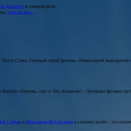
ой Джонсон
в главной роли.
еры:
Элисон Бри...
и
Уилла Спека
. Главный герой фильма
«Новогодний корпоратив
 Фабера «Любовь, секс и Лос-Анджелес»
. Премьера фильма сост
ей Собчак
и
Максимом Виторганом
в главных ролях – это ново