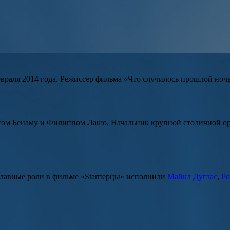
враля 2014 года. Режиссер фильма
«Что случилось прошлой ноч
сом Бенаму
и
Филиппом Лашо
. Начальник крупной столичной ор
Главные роли в фильме «
Starперцы
» исполнили
Майкл Дуглас
,
Ро