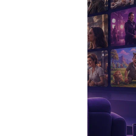
да
#
Музыка
#
Мультфильм
#
Ностальгия
#
Питомцы
#
Шоу
#
артисты
#
болезнь
#
брак
#
звезды
#
лайфстайл
#
новость