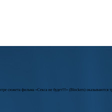
о двух друзьях, решивших открыть свой бизнес в Будапеште.
ьева
, основанный на одноименной короткометражной картине.
ентре сюжета фильма «
Секса не будет!!!
» (
Blockers
) оказываются 