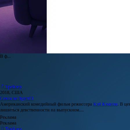
Мальчишник в Европе
Французский комедийный фильм
Ксавье Жанса
, повествующий 
Сюжет фильма Мальчишник в Европе
В центре сюжета фильма «...
Трейлер
2018, Россия
Ну, здравствуй, Оксана Соколова!
Полнометражный комедийный фильм режиссера
Кирилла Васил
Сюжет фильма Ну, здравствуй, Оксана Соколова!
В ф...
Трейлер
2018, США
Секса не будет!!!
Американский комедийный фильм режиссера
Кэй Кэннон
. В ц
лишиться девственности на выпускном....
Реклама
Реклама
Трейлер