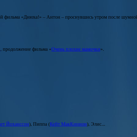
ой фильма
«Днюха!»
–
Антон
– проснувшись утром после шумной
а
, продолжение фильма «
Очень плохие мамочки
».
ет Йоханссон
),
Пиппа
(
Кейт МакКиннон
),
Элис...