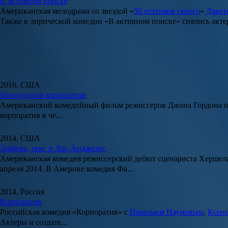
В активном поиске
Американская мелодрама со звездой
«
50 оттенков серого
»
Дакот
Также в лирической комедии «
В активном поиске
» снялись акт
2016, США
Новогодний корпоратив
Американский комедийный фильм режиссеров
Джона Гордона
корпоратив в че...
2014, США
Любовь, секс и Лос-Анджелес
Американская комедия режиссерский дебют сценариста
Хершела
апреля 2014. В Америке комедия Фа...
2014, Россия
Корпоратив
Российская комедия
«Корпоратив»
с
Николаем Наумовым
,
Ксени
Актеры и создате...