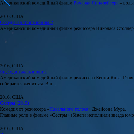
Американский комедийный фильм
Ричарда Линклейтера
– воль
2016, США
Соседи На тропе войны 2
Американский комедийный фильм режиссера
Николаса Столлер
2016, США
Еще один мальчишник
Американский комедийный фильм режиссера
Кенни Янга
. Гла
собирается жениться. В н...
2016, США
Сестры (2015)
Комедия от режиссера «
Идеального голоса
»
Джейсона Мура
.
Главные роли в фильме «
Сестры
» (
Sisters
) исполнили з
везда юмо
2016, США