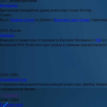
2017, Великобритания
Вечеринка
Британская комедийная драма режиссера
Салли Поттер
.
Сюжет
Билл (
Тимоти Сполл
) и Джэнет (
Кристин Скотт Томас
) приглаш
2016, Россия
Пятница
Комедия от режиссера и сценариста
Евгения Шелякина
(«
Ч/Б
») 
Компания
RSS Production
приступила к съемкам художественного
2016, США
Свадебный угар
Американская романтическая комедия режиссера
Джейка Зиман
«прожигатели жизни...
Трейлер
2016, США
Каждому свое