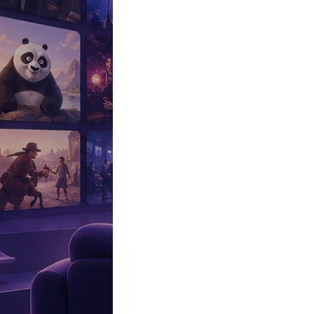
Эксклюзив
Реалити
Рецензии
#КАКВКИНО
Битва экстрасенсов
Фильмы
Сериалы
Шоу
Звезды
Премьеры
Лайфстайл
Интересное
#
Быт
#
Деньги
#
Дети
#
Дом
#
Еда
#
Здоровье
#
Знаменитости
#
Инт
#
Путешествия
#
Российские звезды
#
Российский сериал
#
Семья
#
отношения
#
реалити
#
роман
#
съемка
#
съемки
#
тв
#
шоу-бизнес
Промокоды Островок
Промокоды Отелло
Промокоды Золотое я
Промокоды Снежная Королева
Промокоды Арома Бутик
Промок
Издательство
Рекламодателям
Условия использования
Контакты
Подборки
|
ФИЛЬМЫ ПРО
|
Лучшие Фильмы про вечеринки на 
Фильмы про вечеринки
69
Трейлер
2018, Франция
Праздничный переполох
Французский комедийный фильм от режиссеров картины
«1+1»
Сюжет фильма Праздничный переполох / Le sens de la fete
Главный герой фильма
«Празд...
Трейлер
2018, Франция