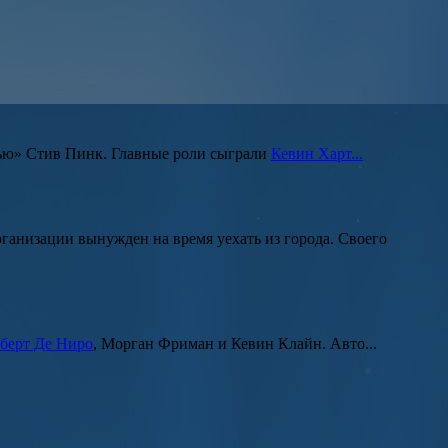
ью» Стив Пинк
. Главные роли сыграли
Кевин Харт...
ганизации вынужден на время уехать из города. Своего
берт Де Ниро
, Морган Фриман
и
Кевин Клайн
. Авто...