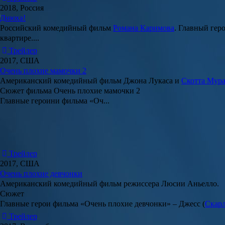
2018, Россия
Днюха!
Российский комедийный фильм
Романа Каримова
. Главный гер
квартире....
Трейлер
2017, США
Очень плохие мамочки 2
Американский комедийный фильм
Джона Лукаса
и
Скотта Мур
Сюжет фильма Очень плохие мамочки 2
Главные героини фильма «
Оч...
Трейлер
2017, США
Очень плохие девчонки
Американский комедийный фильм режиссера
Люсии Аньелло
.
Сюжет
Главные герои фильма
«Очень плохие девчонки»
–
Джесс
(
Скарл
Трейлер