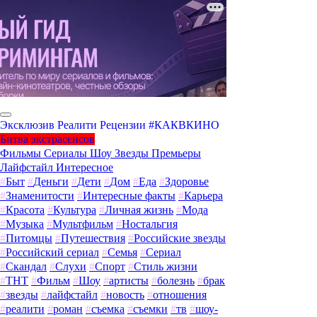
Эксклюзив
Реалити
Рецензии
#КАКВКИНО
Битва экстрасенсов
Фильмы
Сериалы
Шоу
Звезды
Премьеры
Лайфстайл
Интересное
#
Быт
#
Деньги
#
Дети
#
Дом
#
Еда
#
Здоровье
#
Знаменитости
#
Интересные факты
#
Карьера
#
Красота
#
Культура
#
Личная жизнь
#
Мода
#
Музыка
#
Мультфильм
#
Ностальгия
#
Питомцы
#
Путешествия
#
Российские звезды
#
Российский сериал
#
Семья
#
Сериал
#
Скандал
#
Слухи
#
Спорт
#
Стиль жизни
#
ТНТ
#
Фильм
#
Шоу
#
артисты
#
болезнь
#
брак
#
звезды
#
лайфстайл
#
новость
#
отношения
#
реалити
#
роман
#
съемка
#
съемки
#
тв
#
шоу-