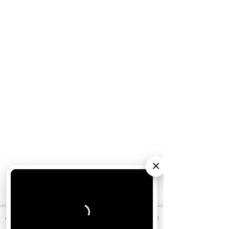
×
АО «Издательство СЕМЬ ДНЕЙ»
использует cookie
для
персонализации сервисов и удобства пользователей.