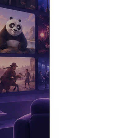
Эксклюзив
Реалити
Рецензии
#КАКВКИНО
Битва экстрасенсов
Фильмы
Сериалы
Шоу
Звезды
Премьеры
Лайфстайл
Интересное
#
Быт
#
Деньги
#
Дети
#
Дом
#
Еда
#
Здоровье
#
Знаменитости
#
Инт
#
Путешествия
#
Российские звезды
#
Российский сериал
#
Семья
#
отношения
#
реалити
#
роман
#
съемка
#
съемки
#
тв
#
шоу-бизнес
Промокоды Островок
Промокоды Отелло
Промокоды Золотое я
Промокоды Снежная Королева
Промокоды Арома Бутик
Промок
Издательство
Рекламодателям
Условия использования
Контакты
Все публикации с тегом #ФНС
02:56, 16.04.2026
«Меня осудили за то, чего я не совершал»: Артем Чекалин заяви
Блогер уверен: его отправили за решетку вопреки фактам.
23:00, 31.03.2026
Кто на самом деле спас Лерчек и выплатил долг? Луис Сквиччи
Жених блогерши раскрыл правду о том, откуда взялись 176 милл
18:15, 11.02.2026