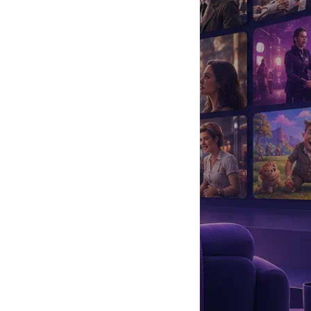
да
#
Музыка
#
Мультфильм
#
Ностальгия
#
Питомцы
#
Шоу
#
артисты
#
болезнь
#
брак
#
звезды
#
лайфстайл
#
новость