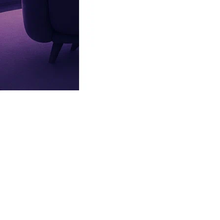
Бизнес Гарика Харламова задолжал налоговой более 500 тысяч 
Юморист пополнил список должников.
11:29, 16.01.2026
Виктор Хориняк задолжал налоговой 1,3 миллиона рублей
ФНС обнаружила непогашенные платежи по ИП актера.
Реклама