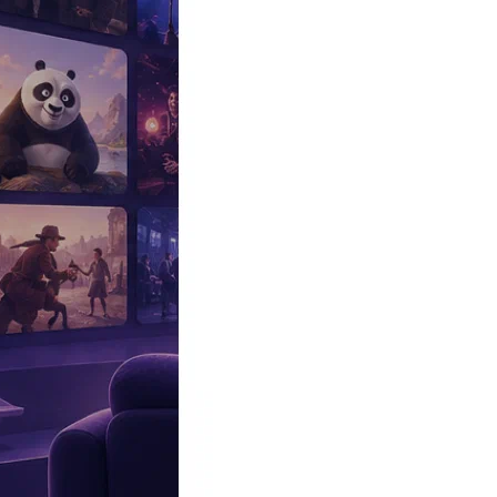
Эксклюзив
Реалити
Рецензии
#КАКВКИНО
Битва экстрасенсов
Фильмы
Сериалы
Шоу
Звезды
Премьеры
Лайфстайл
Интересное
#
Быт
#
Деньги
#
Дети
#
Дом
#
Еда
#
Здоровье
#
Знаменитости
#
Инт
#
Путешествия
#
Российские звезды
#
Российский сериал
#
Семья
#
отношения
#
реалити
#
роман
#
съемка
#
съемки
#
тв
#
шоу-бизнес
Промокоды Островок
Промокоды Отелло
Промокоды Золотое я
Промокоды Снежная Королева
Промокоды Арома Бутик
Промок
Издательство
Рекламодателям
Условия использования
Контакты
Все публикации с тегом #обед
10:00, 21.03.2026
Забудьте про «ешь меньше»: названы 5 продуктов, которые подав
Хватит считать калории.
13:30, 16.03.2026
Послеобеденная «кома»: какие продукты незаметно крадут вашу
Что нужно срочно убрать из рациона, чтобы вернуть бодрость и
18:43, 23.09.2025