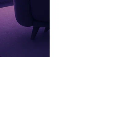
Мнение врачей: можно ли лежать после еды
После приема пищи часто возникает желание поспать.
Реклама