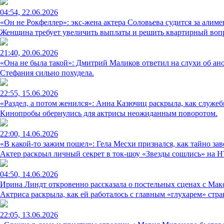
04:54, 22.06.2026
«Он не Рокфеллер»: экс-жена актера Соловьева судится за алиме
Женщина требует увеличить выплаты и решить квартирный воп
21:40, 20.06.2026
«Она не была такой»: Дмитрий Маликов ответил на слухи об ан
Стефания сильно похудела.
22:55, 15.06.2026
«Раздел, а потом женился»: Анна Казючиц раскрыла, как служе
Кинопробы обернулись для актрисы неожиданным поворотом.
22:00, 14.06.2026
«В какой-то зажим пошел»: Гела Месхи признался, как тайно з
Актер раскрыл личный секрет в ток-шоу «Звезды сошлись» на 
04:50, 14.06.2026
Ирина Линдт откровенно рассказала о постельных сценах с М
Актриса раскрыла, как ей работалось с главным «глухарем» стра
22:05, 13.06.2026