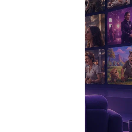
да
#
Музыка
#
Мультфильм
#
Ностальгия
#
Питомцы
#
Шоу
#
артисты
#
болезнь
#
брак
#
звезды
#
лайфстайл
#
новость