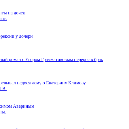
нты на дочек
рос.
орексии у дочери
бный роман с Егором Грамматиковым перерос в брак
авоевывал недосягаемую Екатерину Климову
НТВ.
аксимом Авериным
ны.