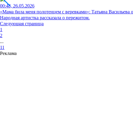
00:48, 26.05.2026
«Мама била меня полотенцем с веревками»: Татьяна Васильева 
Народная артистка рассказала о пережитом.
Следующая страница
1
2
...
11
Реклама