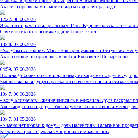
«Слежка в доме и приступы агрессии»: Мария Миронова бьется 
Актриса прервала молчание о жутких деталях развода.
12:22, 08.06.2026
Экранный роман стал реальным: Гоша Куценко рассказал о тай
Слухи об их отношениях ходили более 10 лет.
18:48, 07.06.2026
«Хочу быть с тобой»: Марат Башаров умоляет избитую экс-жену
Актер публично признался в любви Елизавете Шевырковой.
04:59, 07.06.2026
Полина Диброва объяснила, почему никогда не пойдет в суд про
Бывшая жена ведущего рассказала о его честности и ежемесячн
18:47, 06.06.2026
«Хочу Близнецов»: женившийся сын Михаила Круга раскрыл пл
Александр и его супруга Ульяна уже выбрали точный месяц для
18:47, 31.05.2026
«У меня нет любви к дому»: дочь Валентины Талызиной продает 
Ксения Хаирова сделала эмоциональное заявление.