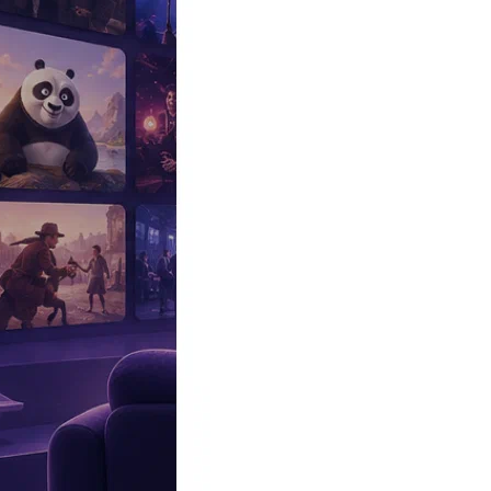
Эксклюзив
Реалити
Рецензии
#КАКВКИНО
Битва экстрасенсов
Фильмы
Сериалы
Шоу
Звезды
Премьеры
Лайфстайл
Интересное
#
Быт
#
Деньги
#
Дети
#
Дом
#
Еда
#
Здоровье
#
Знаменитости
#
Инт
#
Путешествия
#
Российские звезды
#
Российский сериал
#
Семья
#
отношения
#
реалити
#
роман
#
съемка
#
съемки
#
тв
#
шоу-бизнес
Промокоды Островок
Промокоды Отелло
Промокоды Золотое я
Промокоды Снежная Королева
Промокоды Арома Бутик
Промок
Издательство
Рекламодателям
Условия использования
Контакты
Все публикации с тегом #НТВ
16:22, 26.07.2026
«Это мой грех»: Надежда Бабкина в «Секрете на миллион» со сл
Артистка мучается от содеянного.
20:01, 25.07.2026
«Мог лишиться ноги»: Николай Цискаридзе выдал пугающую пра
Артист прошел через ад, чтобы заново научиться ходить.
16:47, 25.07.2026