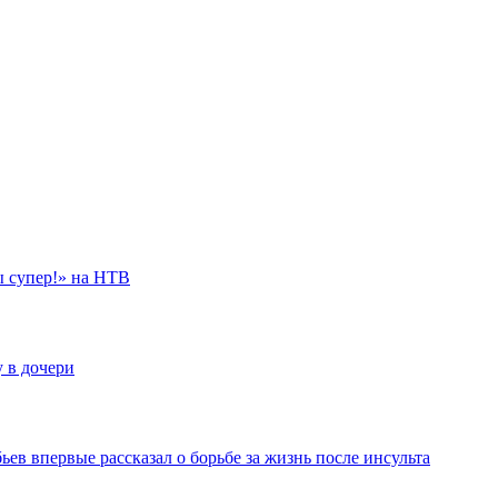
о сих пор любит Марию Порошину
ссказал об обидах на Спартака Мишулина
б их интимной жизни в шоу «Ты не поверишь!»
ы супер!» на НТВ
у в дочери
ев впервые рассказал о борьбе за жизнь после инсульта