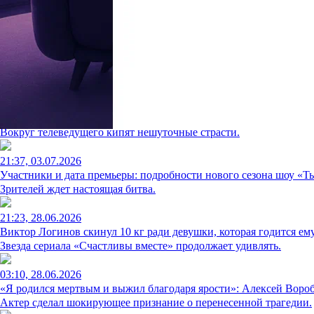
«Ты не поверишь!»: женатый Гоша Куценко раскрыл, почему д
Актер поделился тайными мыслями.
00:17, 19.07.2026
Бремя тайного сына: Тимур Еремеев в «Секрете на миллион» ра
Ведущий обнажил старые раны.
21:21, 11.07.2026
Новая возлюбленная 66-летнего Дмитрия Диброва рассказала о
Вокруг телеведущего кипят нешуточные страсти.
21:37, 03.07.2026
Участники и дата премьеры: подробности нового сезона шоу «Т
Зрителей ждет настоящая битва.
21:23, 28.06.2026
Виктор Логинов скинул 10 кг ради девушки, которая годится ем
Звезда сериала «Счастливы вместе» продолжает удивлять.
03:10, 28.06.2026
«Я родился мертвым и выжил благодаря ярости»: Алексей Воробь
Актер сделал шокирующее признание о перенесенной трагедии.