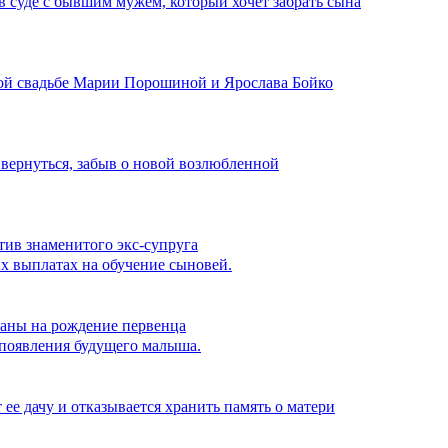
в суде с бывшим мужем, который хочет забрать сына
ной свадьбе Марии Порошиной и Ярослава Бойко
 вернуться, забыв о новой возлюбленной
тив знаменитого экс-супруга
ых выплатах на обучение сыновей.
аны на рождение первенца
 появления будущего малыша.
ее дачу и отказывается хранить память о матери