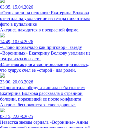
03:35, 15.04.2026
«Отправили на пенсию»: Екатерина Волкова
ответила на увольнение из театра пикантным
фото в купальнике
Актриса находится в прекрасной форме.
14:49, 10.04.2026
«Слово прозвучало как приговор»: звезду
«Ворониных» Екатерину Волкову уволили из
театра из-за возраста
44-летняя актриса эмоционально призналась,
что худрук счел ее «старой» для ролей.
23:00, 20.03.2026
«Проглотила обиду и лишила себя голоса»:
Екатерина Волкова рассказала о странной
болезни, поразившей ее после конфликта
Актриса беспокоится за свое здоровье.
03:15, 22.08.2025
Невестка звезды сериала «Воронины» Анны
Фроловцевой прокомментировала новость об