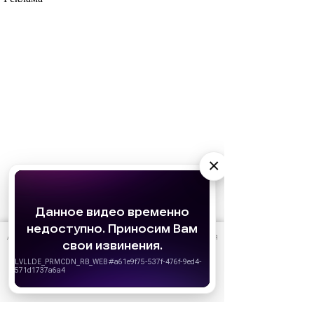
×
АО «Издательство СЕМЬ ДНЕЙ»
использует cookie
для
персонализации сервисов и удобства пользователей.
Вы можете запретить сохранение cookie в настройках
своего браузера.
Хорошо