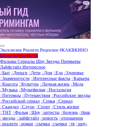
Эксклюзив
Реалити
Рецензии
#КАКВКИНО
Битва экстрасенсов
Фильмы
Сериалы
Шоу
Звезды
Премьеры
Лайфстайл
Интересное
#
Быт
#
Деньги
#
Дети
#
Дом
#
Еда
#
Здоровье
#
Знаменитости
#
Интересные факты
#
Карьера
#
Красота
#
Культура
#
Личная жизнь
#
Мода
#
Музыка
#
Мультфильм
#
Ностальгия
#
Питомцы
#
Путешествия
#
Российские звезды
#
Российский сериал
#
Семья
#
Сериал
#
Скандал
#
Слухи
#
Спорт
#
Стиль жизни
#
ТНТ
#
Фильм
#
Шоу
#
артисты
#
болезнь
#
брак
#
звезды
#
лайфстайл
#
новость
#
отношения
#
реалити
#
роман
#
съемка
#
съемки
#
тв
#
шоу-