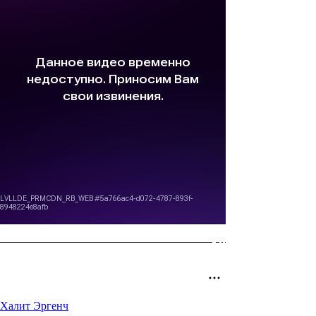
Халит Эргенч