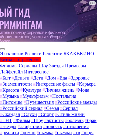
Эксклюзив
Реалити
Рецензии
#КАКВКИНО
Битва экстрасенсов
Фильмы
Сериалы
Шоу
Звезды
Премьеры
Лайфстайл
Интересное
#
Быт
#
Деньги
#
Дети
#
Дом
#
Еда
#
Здоровье
#
Знаменитости
#
Интересные факты
#
Карьера
#
Красота
#
Культура
#
Личная жизнь
#
Мода
#
Музыка
#
Мультфильм
#
Ностальгия
#
Питомцы
#
Путешествия
#
Российские звезды
#
Российский сериал
#
Семья
#
Сериал
#
Скандал
#
Слухи
#
Спорт
#
Стиль жизни
#
ТНТ
#
Фильм
#
Шоу
#
артисты
#
болезнь
#
брак
#
звезды
#
лайфстайл
#
новость
#
отношения
#
реалити
#
роман
#
съемка
#
съемки
#
тв
#
шоу-