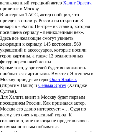
великолепный турецкий актер
Халит Эргенч
прилетит в Москву.
В интервью ТАСС, актер сообщил, что
приедет в столицу России на открытие 8
января в «Экспо-Центре» выставки, которая
посвящена сериалу «Великолепный век».
Здесь все желающие смогут увидеть
декорации к сериалу, 145 костюмов, 560
украшений и аксессуаров, которые носили
герои картины, а также 12 реалистичных
фигур персонажей ленты.
Кроме того, у зрителей будет возможность
пообщаться с артистами. Вместе с Эргенчем в
Москву приедут актеры
Окан Ялабык
(Ибрагим Паша) и
Сельма Эргеч
(Хатидже
Султан).
Для Халита визит в Москву будет первым
посещением России. Как признался актер,
Москва его давно интересует: «… Судя по
всему, это очень красивый город. К
сожалению, мне никогда не представлялось
возможности там побывать».