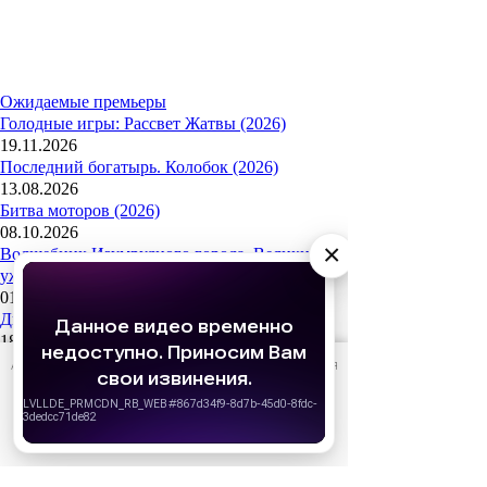
Ожидаемые премьеры
Голодные игры: Рассвет Жатвы (2026)
19.11.2026
Последний богатырь. Колобок (2026)
13.08.2026
Битва моторов (2026)
08.10.2026
×
Волшебник Изумрудного города. Великий и
ужасный (2027)
01.01.2027
Дюна: Часть третья (2026)
18.12.2026
За кадром
АО «Издательство СЕМЬ ДНЕЙ»
использует cookie
для
персонализации сервисов и удобства пользователей.
Реклама
Вы можете запретить сохранение cookie в настройках
своего браузера.
Хорошо