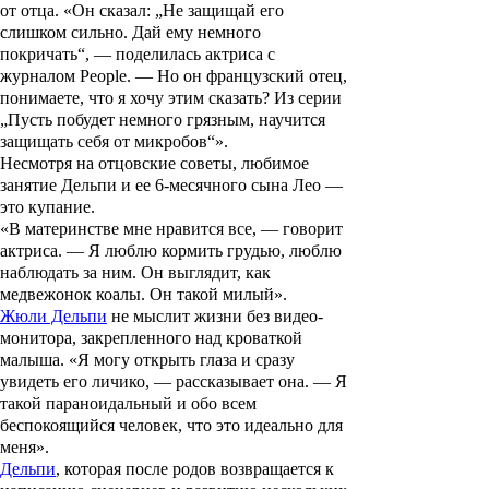
от отца. «Он сказал: „Не защищай его
слишком сильно. Дай ему немного
покричать“, — поделилась актриса с
журналом
People
. — Но он французский отец,
понимаете, что я хочу этим сказать? Из серии
„Пусть побудет немного грязным, научится
защищать себя от микробов“».
Несмотря на отцовские советы, любимое
занятие Дельпи и ее 6-месячного сына
Лео
—
это купание.
«В материнстве мне нравится все, — говорит
актриса. — Я люблю кормить грудью, люблю
наблюдать за ним. Он выглядит, как
медвежонок коалы. Он такой милый».
Жюли Дельпи
не мыслит жизни без видео-
монитора, закрепленного над кроваткой
малыша. «Я могу открыть глаза и сразу
увидеть его личико, — рассказывает она. — Я
такой параноидальный и обо всем
беспокоящийся человек, что это идеально для
меня».
Дельпи
, которая после родов возвращается к