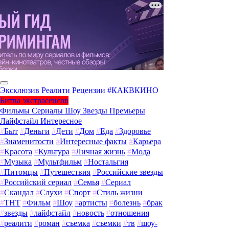
Эксклюзив
Реалити
Рецензии
#КАКВКИНО
Битва экстрасенсов
Фильмы
Сериалы
Шоу
Звезды
Премьеры
Лайфстайл
Интересное
#
Быт
#
Деньги
#
Дети
#
Дом
#
Еда
#
Здоровье
#
Знаменитости
#
Интересные факты
#
Карьера
#
Красота
#
Культура
#
Личная жизнь
#
Мода
#
Музыка
#
Мультфильм
#
Ностальгия
#
Питомцы
#
Путешествия
#
Российские звезды
#
Российский сериал
#
Семья
#
Сериал
#
Скандал
#
Слухи
#
Спорт
#
Стиль жизни
#
ТНТ
#
Фильм
#
Шоу
#
артисты
#
болезнь
#
брак
#
звезды
#
лайфстайл
#
новость
#
отношения
#
реалити
#
роман
#
съемка
#
съемки
#
тв
#
шоу-