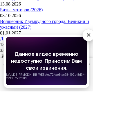
13.08.2026
Битва моторов (2026)
08.10.2026
Волшебник Изумрудного города. Великий и
ужасный (2027)
×
01.01.2027
Дюна: Часть третья (2026)
18.12.2026
За кадром
Реклама
АО «Издательство СЕМЬ ДНЕЙ»
использует cookie
для
персонализации сервисов и удобства пользователей.
Вы можете запретить сохранение cookie в настройках
своего браузера.
Хорошо