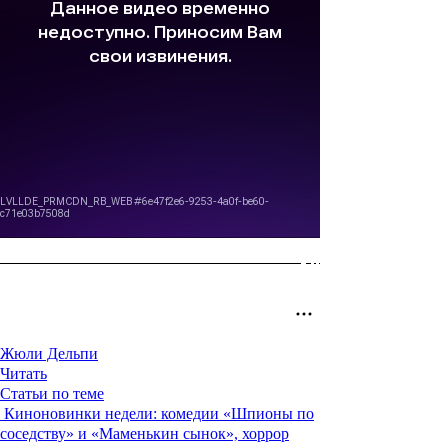
Жюли Дельпи
Читать
Статьи по теме
Киноновинки недели: комедии «Шпионы по
соседству» и «Маменькин сынок», хоррор