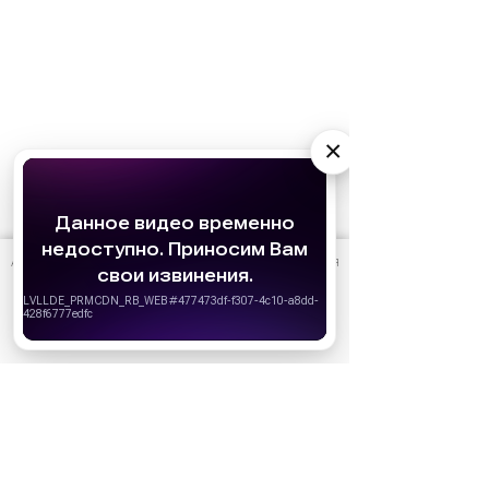
×
АО «Издательство СЕМЬ ДНЕЙ»
использует cookie
для
персонализации сервисов и удобства пользователей.
Вы можете запретить сохранение cookie в настройках
своего браузера.
Хорошо
Ожидаемые премьеры
Голодные игры: Рассвет Жатвы (2026)
19.11.2026
Последний богатырь. Колобок (2026)
13.08.2026
Битва моторов (2026)
08.10.2026