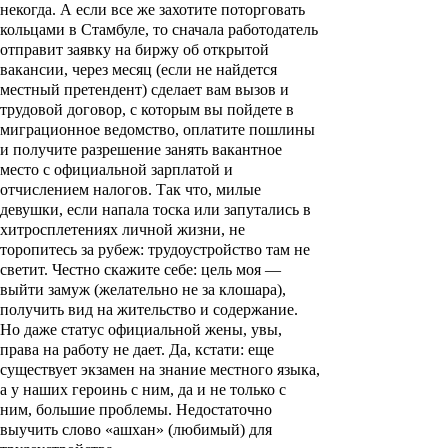
некогда. А если все же захотите поторговать
кольцами в Стамбуле, то сначала работодатель
отправит заявку на биржу об открытой
вакансии, через месяц (если не найдется
местный претендент) сделает вам вызов и
трудовой договор, с которым вы пойдете в
миграционное ведомство, оплатите пошлины
и получите разрешение занять вакантное
место с официальной зарплатой и
отчислением налогов. Так что, милые
девушки, если напала тоска или запутались в
хитросплетениях личной жизни, не
торопитесь за рубеж: трудоустройство там не
светит. Честно скажите себе: цель моя —
выйти замуж (желательно не за клошара),
получить вид на жительство и содержание.
Но даже статус официальной жены, увы,
права на работу не дает. Да, кстати: еще
существует экзамен на знание местного языка,
а у наших героинь с ним, да и не только с
ним, большие проблемы. Недостаточно
выучить слово «ашхан» (любимый) для