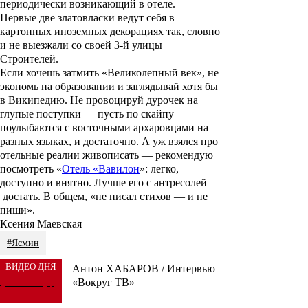
периодически возникающий в отеле.
Первые две златовласки ведут себя в
картонных иноземных декорациях так, словно
и не выезжали со своей 3-й улицы
Строителей.
Если хочешь затмить «Великолепный век», не
экономь на образовании и заглядывай хотя бы
в Википедию. Не провоцируй дурочек на
глупые поступки — пусть по скайпу
поулыбаются с восточными архаровцами на
разных языках, и достаточно. А уж взялся про
отельные реалии живописать — рекомендую
посмотреть «
Отель «Вавилон
»: легко,
доступно и внятно. Лучше его с антресолей
достать. В общем, «не писал стихов — и не
пиши».
Ксения Маевская
#Ясмин
ВИДЕО ДНЯ
Антон ХАБАРОВ / Интервью
«Вокруг ТВ»