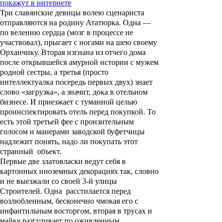
покажут в интернете
Три славянские девицы волею сценариста
отправляются на родину Ататюрка. Одна —
по велению сердца (мозг в процессе не
участвовал), прыгает с ногами на шею своему
Орханчику. Вторая изгнана из отчего дома
после открывшейся амурной истории с мужем
родной сестры, а третья (просто
интеллектуалка посередь первых двух) знает
слово «загрузка», а значит, дока в отельном
бизнесе. И приезжает с туманной целью
проинспектировать отель перед покупкой. То
есть этой третьей фее с пронзительным
голосом и манерами заводской буфетчицы
надлежит понять, надо ли покупать этот
странный объект.
Первые две златовласки ведут себя в
картонных иноземных декорациях так, словно
и не выезжали со своей 3-й улицы
Строителей. Одна расстилается перед
возлюбленным, бесконечно чмокая его с
инфантильным восторгом, вторая в трусах и
майке разгуливает по оживленным