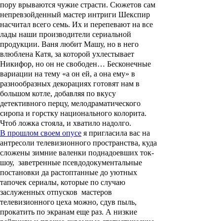
пору врываются чужие страсти. Сюжетов сам
непревзойденный мастер интриги Шекспир
насчитал всего семь. Их и перепевают на все
лады наши производители сериальной
продукции. Ваня любит Машу, но в него
влюблена Катя, за которой ухлестывает
Никифор, но он не свободен… Бесконечные
вариации на тему «а он ей, а она ему» в
разнообразных декорациях готовят нам в
большом котле, добавляя по вкусу
детективного перцу, мелодраматического
сиропа и горстку национального колорита.
Чтоб ложка стояла, и хватило надолго.
В прошлом своем опусе
я пригласила вас на
антресоли телевизионного пространства, куда
сложены зимние валенки поднадоевших ток-
шоу, заветренные псевдодокументальные
постановки да растоптанные до уютных
тапочек сериалы, которые по случаю
заслуженных отпусков мастеров
телевизионного цеха можно, сдув пыль,
прокатить по экранам еще раз. А низкие