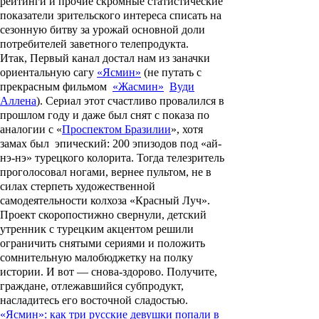
рейтинги и прочие скромные статистические
показатели зрительского интереса списать на
сезонную битву за урожай основной доли
потребителей заветного телепродукта.
Итак, Первый канал достал нам из заначки
ориентальную сагу
«Ясмин»
(не путать с
прекрасным фильмом
«Жасмин»
Вуди
Аллена
). Сериал этот счастливо провалился в
прошлом году и даже был снят с показа по
аналогии с «
Проспектом Бразилии
», хотя
замах был эпический: 200 эпизодов под «ай-
нэ-нэ» турецкого колорита. Тогда телезритель
проголосовал ногами, вернее пультом, не в
силах стерпеть художественной
самодеятельности колхоза «Красный Луч».
Проект скоропостижно свернули, детский
утренник с турецким акцентом решили
ограничить снятыми сериями и положить
сомнительную малобюджетку на полку
истории. И вот
—
снова-здорово. Получите,
граждане, отлежавшийся субпродукт,
насладитесь его восточной сладостью.
«Ясмин»: как три русские девушки попали в