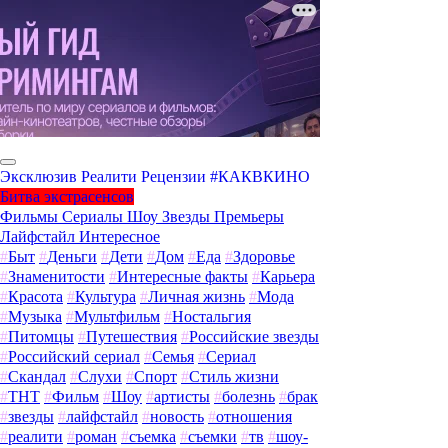
Эксклюзив
Реалити
Рецензии
#КАКВКИНО
Битва экстрасенсов
Фильмы
Сериалы
Шоу
Звезды
Премьеры
Лайфстайл
Интересное
#
Быт
#
Деньги
#
Дети
#
Дом
#
Еда
#
Здоровье
#
Знаменитости
#
Интересные факты
#
Карьера
#
Красота
#
Культура
#
Личная жизнь
#
Мода
#
Музыка
#
Мультфильм
#
Ностальгия
#
Питомцы
#
Путешествия
#
Российские звезды
#
Российский сериал
#
Семья
#
Сериал
#
Скандал
#
Слухи
#
Спорт
#
Стиль жизни
#
ТНТ
#
Фильм
#
Шоу
#
артисты
#
болезнь
#
брак
#
звезды
#
лайфстайл
#
новость
#
отношения
#
реалити
#
роман
#
съемка
#
съемки
#
тв
#
шоу-