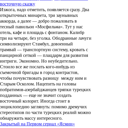
восточную сказку
Изжога, надо отметить, появляется сразу. Два
открыточных минарета, три заунывных
аккорда, а далее — добро пожаловать в
тесный павильон
«
Мосфильма
»
. Тут у нас
отель, кафе и площадь с фонтаном. Калибр
три на четыре, без уголка. Ободранные лачуги
символизируют Стамбул, довоенный
трамвай — транспортную систему, кровать с
панцирной сеткой — плацдарм для развития
интриги. Экономно. Но неубедительно.
Стоило все же послать кого-нибудь из
съемочной бригады в город контрастов,
чтобы почувствовать разницу между ним и
Старым Осколом. Нацепить на головы
побратимов-азербайджанцев тряпки турецких
подданных — еще не значит создать
восточный колорит. Иногда стоит в
энциклопедию заглянуть: помимо дремучих
стереотипов по части турецких реалий можно
обнаружить массу интересного.
Закрытый на Первом сериал «Ясмин»