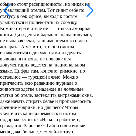
обычно стоят ресепшионисты, но никак не
управляющий отелем. Тот сидит себе по
статусу в бэк-офисе, выходя к гостям
улыбнуться и пощекотать их собачку.
Компьютера в отеле нет — только амбарная
книга. Да и деньги барышня наша получает,
не выдавая чеки, за неимением кассового
аппарата. А уж в то, что она смогла
ознакомиться с документами и сделать
выводы, я никогда не поверю: вся
документация ведется на национальном
языке. Цифры там, конечно, римские, но
остальное — турецкой вязью. Можно
пригласить всю редакцию журнала о
животноводстве в надежде на лояльные
статьи об отеле, застеклить витражами окна,
даже начать стирать белье и пропылесосить
древние коврики, но для чего? Чтобы
увеличить капиталоемкость и потом
подороже купить? «На кого работаете,
гражданин Зароков?» Тайна сия изумляет
меня даже больше, чем чей-то труп,