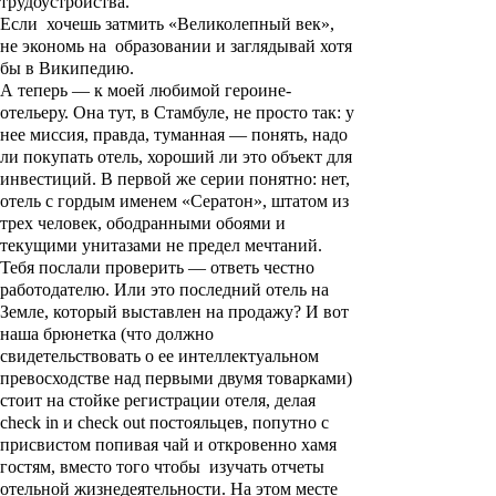
трудоустройства.
Если хочешь затмить «Великолепный век»,
не экономь на образовании и заглядывай хотя
бы в Википедию.
А теперь — к моей любимой героине-
отельеру. Она тут, в Стамбуле, не просто так: у
нее миссия, правда, туманная — понять, надо
ли покупать отель, хороший ли это объект для
инвестиций. В первой же серии понятно: нет,
отель с гордым именем «Сератон», штатом из
трех человек, ободранными обоями и
текущими унитазами не предел мечтаний.
Тебя послали проверить — ответь честно
работодателю. Или это последний отель на
Земле, который выставлен на продажу? И вот
наша брюнетка (что должно
свидетельствовать о ее интеллектуальном
превосходстве над первыми двумя товарками)
стоит на стойке регистрации отеля, делая
check in и check out постояльцев, попутно с
присвистом попивая чай и откровенно хамя
гостям, вместо того чтобы изучать отчеты
отельной жизнедеятельности. На этом месте