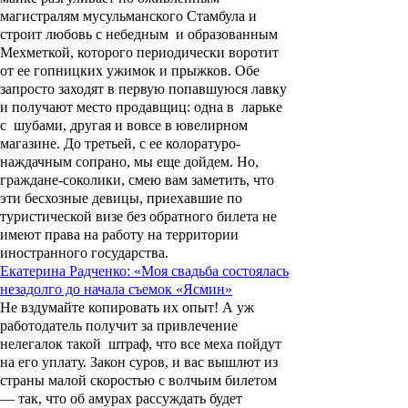
магистралям мусульманского Стамбула и
строит любовь с небедным и образованным
Мехметкой, которого периодически воротит
от ее гопницких ужимок и прыжков. Обе
запросто заходят в первую попавшуюся лавку
и получают место продавщиц: одна в ларьке
с шубами, другая и вовсе в ювелирном
магазине. До третьей, с ее колоратуро-
наждачным сопрано, мы еще дойдем. Но,
граждане-соколики, смею вам заметить, что
эти бесхозные девицы, приехавшие по
туристической визе без обратного билета не
имеют права на работу на территории
иностранного государства.
Екатерина Радченко: «Моя свадьба состоялась
незадолго до начала съемок «Ясмин»
Не вздумайте копировать их опыт! А уж
работодатель получит за привлечение
нелегалок такой штраф, что все меха пойдут
на его уплату. Закон суров, и вас вышлют из
страны малой скоростью с волчьим билетом
— так, что об амурах рассуждать будет