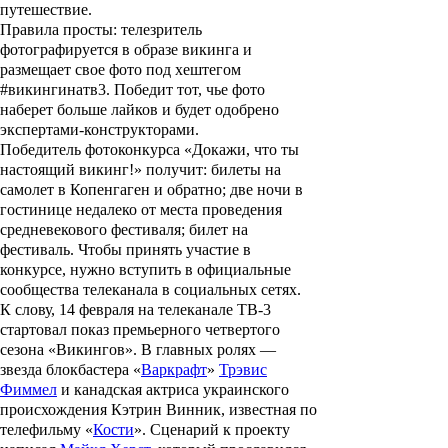
путешествие.
Правила просты: телезритель
фотографируется в образе викинга и
размещает свое фото под хештегом
#викингинатв3. Победит тот, чье фото
наберет больше лайков и будет одобрено
экспертами-конструкторами.
Победитель фотоконкурса «Докажи, что ты
настоящий викинг!» получит: билеты на
самолет в Копенгаген и обратно; две ночи в
гостинице недалеко от места проведения
средневекового фестиваля; билет на
фестиваль. Чтобы принять участие в
конкурсе, нужно вступить в официальные
сообщества телеканала в социальных сетях.
К слову, 14 февраля на телеканале ТВ-3
стартовал показ премьерного четвертого
сезона «Викингов». В главных ролях —
звезда блокбастера «
Варкрафт
»
Трэвис
Фиммел
и канадская актриса украинского
происхождения
Кэтрин Винник
, известная по
телефильму «
Кости
». Сценарий к проекту