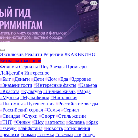
Эксклюзив
Реалити
Рецензии
#КАКВКИНО
Битва экстрасенсов
Фильмы
Сериалы
Шоу
Звезды
Премьеры
Лайфстайл
Интересное
#
Быт
#
Деньги
#
Дети
#
Дом
#
Еда
#
Здоровье
#
Знаменитости
#
Интересные факты
#
Карьера
#
Красота
#
Культура
#
Личная жизнь
#
Мода
#
Музыка
#
Мультфильм
#
Ностальгия
#
Питомцы
#
Путешествия
#
Российские звезды
#
Российский сериал
#
Семья
#
Сериал
#
Скандал
#
Слухи
#
Спорт
#
Стиль жизни
#
ТНТ
#
Фильм
#
Шоу
#
артисты
#
болезнь
#
брак
#
звезды
#
лайфстайл
#
новость
#
отношения
#
реалити
#
роман
#
съемка
#
съемки
#
тв
#
шоу-