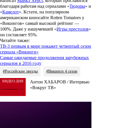
написал
Майкл Херст
, который прославился
благодаря работам над сериалами «
Тюдоры
» и
«
Камелот
». Кстати, на популярном
американском киносайте Rotten Tomatoes у
«Викингов» самый высокий рейтинг —
100%. Даже у нашумевшей «
Игры престолов
»
он составляет 95%.
Читайте также:
ТВ-3 первым в мире покажет четвертый сезон
сериала «Викинги»
Самые ожидаемые продолжения зарубежных
сериалов в 2016 году
#Российские звезды
#Викинги 4 сезон
ВИДЕО ДНЯ
Антон ХАБАРОВ / Интервью
«Вокруг ТВ»