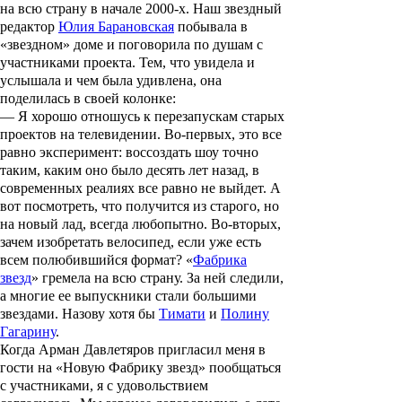
на всю страну в начале 2000-х. Наш звездный
редактор
Юлия Барановская
побывала в
«звездном» доме и поговорила по душам с
участниками проекта. Тем, что увидела и
услышала и чем была удивлена, она
поделилась в своей колонке:
— Я хорошо отношусь к перезапускам старых
проектов на телевидении. Во-первых, это все
равно эксперимент: воссоздать шоу точно
таким, каким оно было десять лет назад, в
современных реалиях все равно не выйдет. А
вот посмотреть, что получится из старого, но
на новый лад, всегда любопытно. Во-вторых,
зачем изобретать велосипед, если уже есть
всем полюбившийся формат? «
Фабрика
звезд
» гремела на всю страну. За ней следили,
а многие ее выпускники стали большими
звездами. Назову хотя бы
Тимати
и
Полину
Гагарину
.
Когда
Арман Давлетяров
пригласил меня в
гости на «Новую Фабрику звезд» пообщаться
с участниками, я с удовольствием