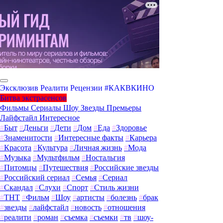
Эксклюзив
Реалити
Рецензии
#КАКВКИНО
Битва экстрасенсов
Фильмы
Сериалы
Шоу
Звезды
Премьеры
Лайфстайл
Интересное
#
Быт
#
Деньги
#
Дети
#
Дом
#
Еда
#
Здоровье
#
Знаменитости
#
Интересные факты
#
Карьера
#
Красота
#
Культура
#
Личная жизнь
#
Мода
#
Музыка
#
Мультфильм
#
Ностальгия
#
Питомцы
#
Путешествия
#
Российские звезды
#
Российский сериал
#
Семья
#
Сериал
#
Скандал
#
Слухи
#
Спорт
#
Стиль жизни
#
ТНТ
#
Фильм
#
Шоу
#
артисты
#
болезнь
#
брак
#
звезды
#
лайфстайл
#
новость
#
отношения
#
реалити
#
роман
#
съемка
#
съемки
#
тв
#
шоу-