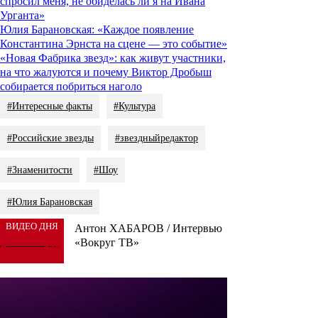
спросил меня, не обиделась ли я на Ивана
Урганта»
Юлия Барановская: «Каждое появление
Константина Эрнста на сцене — это событие»
«Новая Фабрика звезд»: как живут участники,
на что жалуются и почему Виктор Дробыш
собирается побриться наголо
#Интересные факты
#Культура
#Российские звезды
#звездныйредактор
#Знаменитости
#Шоу
#Юлия Барановская
ВИДЕО ДНЯ
Антон ХАБАРОВ / Интервью
«Вокруг ТВ»