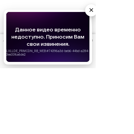
×
АО «Издательство СЕМЬ ДНЕЙ»
использует cookie
для
персонализации сервисов и удобства пользователей.
Вы можете запретить сохранение cookie в настройках
своего браузера.
Хорошо