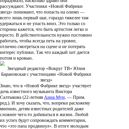
порадовало, насколько здраво они
рассуждают. Участники «Новой Фабрики
звезд» понимают, что попасть на олимп —
всего лишь первый шаг, гораздо тяжелее там
удержаться и не упасть вниз. Это только со
стороны кажется, что быть артистом легко и
просто. В действительности нужно постоянно
работать, чтобы всегда петь на уровне,
отлично смотреться на сцене и не потерять
интерес публики. Так что каждый хит дается
потом и кровью.
Звездный редактор «Вокруг ТВ» Юлия
Барановская с участницами «Новой Фабрики
звезд»
Знаю, что в «Новой Фабрике звезд» участвует
дочь известного музыканта
Виктора
Салтыкова
(22-летняя
Анна Мун
. —
Прим.
ред.
). И хочу сказать, что, вопреки расхожему
мнению, детям известных родителей даже
сложнее чего-то добиваться в жизни. Любой
их успех будут сопровождать комментарии,
что «это папа продвинул». В итоге молодым