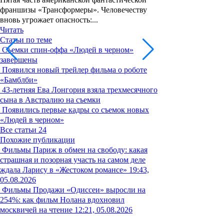
франшизы «Трансформеры». Человечеству
вновь угрожает опасность:...
Читать
Статьи по теме
Съемки спин-оффа «Людей в черном»
завершены
Появился новый трейлер фильма о роботе
«Бамблби»
43-летняя Ева Лонгория взяла трехмесячного
сына в Австралию на съемки
Появились первые кадры со съемок новых
«Людей в черном»
Все статьи
24
Похожие публикации
Фильмы
Париж в обмен на свободу: какая
страшная и позорная участь на самом деле
ждала Ларису в «Жестоком романсе»
19:43,
05.08.2026
Фильмы
Продажи «Одиссеи» выросли на
254%: как фильм Нолана вдохновил
москвичей на чтение
12:21, 05.08.2026