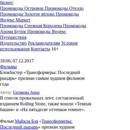
бизнес
Промокоды Островок
Промокоды Отелло
Промокоды Золотое яблоко
Промокоды
Яндекс Маркет
Промокоды Снежная Королева
Промокоды
Арома Бутик
Промокоды Яндекс
Путешествия
Издательство
Рекламодателям
Условия
использования
Контакты
16+
18:00, 07.12.2017
Фильмы
Блокбастер «Трансформеры: Последний
рыцарь» признан самым худшим фильмом
года
Автор:
Ентякова Анна
В список провальных лент, составленный
изданием Rolling Stone, также вошли «Темная
башня» и «На пятьдесят оттенков темнее».
Фильм
Майкла Бэя
«
Трансформеры:
Последний рыцарь
» признан худшим