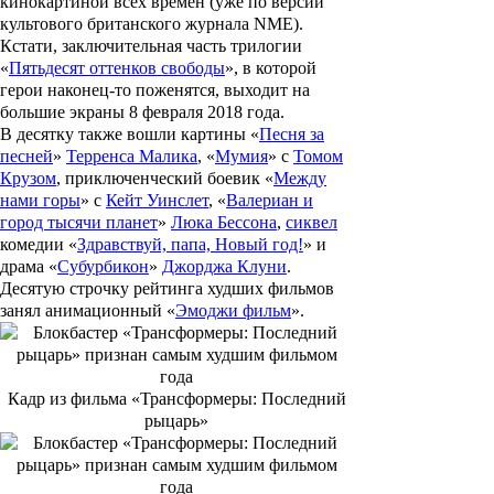
кинокартиной всех времен (уже по версии
культового британского журнала NME).
Кстати, заключительная часть трилогии
«
Пятьдесят оттенков свободы
», в которой
герои наконец-то поженятся, выходит на
большие экраны 8 февраля 2018 года.
В десятку также вошли картины «
Песня за
песней
»
Терренса Малика
, «
Мумия
» с
Томом
Крузом
, приключенческий боевик «
Между
нами горы
» с
Кейт Уинслет
, «
Валериан и
город тысячи планет
»
Люка Бессона
,
сиквел
комедии «
Здравствуй, папа, Новый год!
» и
драма «
Субурбикон
»
Джорджа Клуни
.
Десятую строчку рейтинга худших фильмов
занял анимационный «
Эмоджи фильм
».
Кадр из фильма «Трансформеры: Последний
рыцарь»