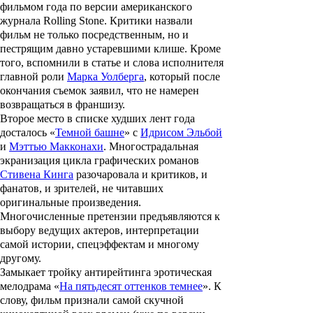
фильмом года по версии американского
журнала Rolling Stone. Критики назвали
фильм не только посредственным, но и
пестрящим давно устаревшими клише. Кроме
того, вспомнили в статье и слова исполнителя
главной роли
Марка Уолберга
, который после
окончания съемок заявил, что не намерен
возвращаться в франшизу.
Второе место в списке худших лент года
досталось «
Темной башне
» с
Идрисом Эльбой
и
Мэттью Макконахи
. Многострадальная
экранизация цикла графических романов
Стивена Кинга
разочаровала и критиков, и
фанатов, и зрителей, не читавших
оригинальные произведения.
Многочисленные претензии предъявляются к
выбору ведущих актеров, интерпретации
самой истории, спецэффектам и многому
другому.
Замыкает тройку антирейтинга эротическая
мелодрама «
На пятьдесят оттенков темнее
». К
слову, фильм признали самой скучной