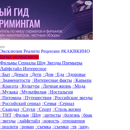
Эксклюзив
Реалити
Рецензии
#КАКВКИНО
Битва экстрасенсов
Фильмы
Сериалы
Шоу
Звезды
Премьеры
Лайфстайл
Интересное
#
Быт
#
Деньги
#
Дети
#
Дом
#
Еда
#
Здоровье
#
Знаменитости
#
Интересные факты
#
Карьера
#
Красота
#
Культура
#
Личная жизнь
#
Мода
#
Музыка
#
Мультфильм
#
Ностальгия
#
Питомцы
#
Путешествия
#
Российские звезды
#
Российский сериал
#
Семья
#
Сериал
#
Скандал
#
Слухи
#
Спорт
#
Стиль жизни
#
ТНТ
#
Фильм
#
Шоу
#
артисты
#
болезнь
#
брак
#
звезды
#
лайфстайл
#
новость
#
отношения
#
реалити
#
роман
#
съемка
#
съемки
#
тв
#
шоу-