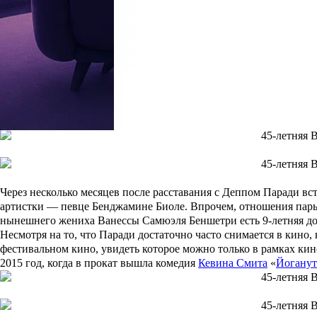
Несмотря на то, что детали помолвки Ванессы и Самюэля пока 
Атлантическом океане у западного побережья Франции, утвержд
Ванесса Паради 14 лет прожила в гражданском браке с Джонни Д
поддерживали хорошие отношения: дочку Деппа часто видели
домашнем насилии), а Ванесса даже отправила молодоженам Депп
Через несколько месяцев после расставания с Деппом Паради в
артистки — певце
Бенджамине Биоле
. Впрочем, отношения пары
нынешнего жениха Ванессы Самюэля Беншетри есть 9-летняя до
Несмотря на то, что Паради достаточно часто снимается в кино,
фестивальном кино, увидеть которое можно только в рамках кин
2015 год, когда в прокат вышла комедия
Кевина Смита
«
Йогану