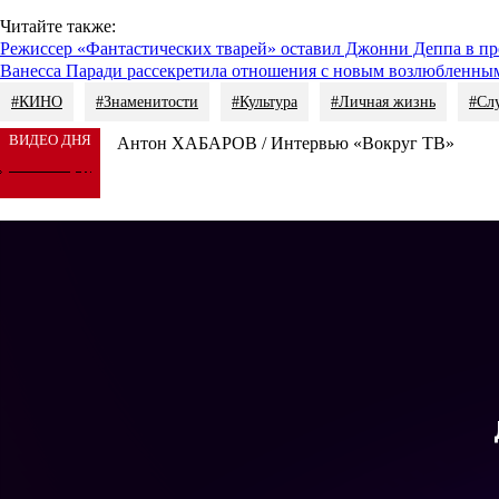
Читайте также:
Режиссер «Фантастических тварей» оставил Джонни Деппа в про
Ванесса Паради рассекретила отношения с новым возлюбленны
#КИНО
#Знаменитости
#Культура
#Личная жизнь
#Сл
ВИДЕО ДНЯ
Антон ХАБАРОВ / Интервью «Вокруг ТВ»