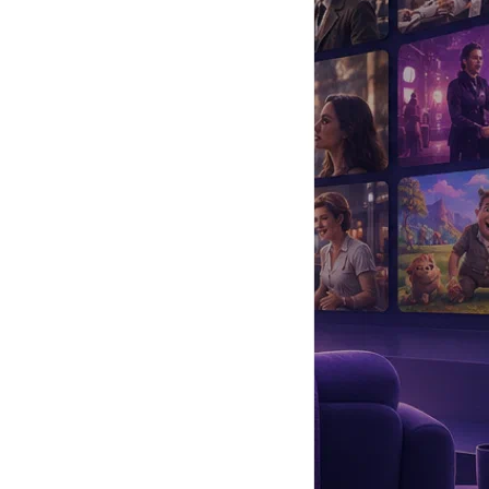
да
#
Музыка
#
Мультфильм
#
Ностальгия
#
Питомцы
#
Шоу
#
артисты
#
болезнь
#
брак
#
звезды
#
лайфстайл
#
новость
ади
так и не дождалась, замуж французская звезда, похоже, все-
ссера и сценариста
Самюэля Беншетри
.
ром и исполнительницей главной роли. Публично об отношениях
романтического уик-энда пары. В свет же Ванесса и Самюэль
на премьере «Собаки».