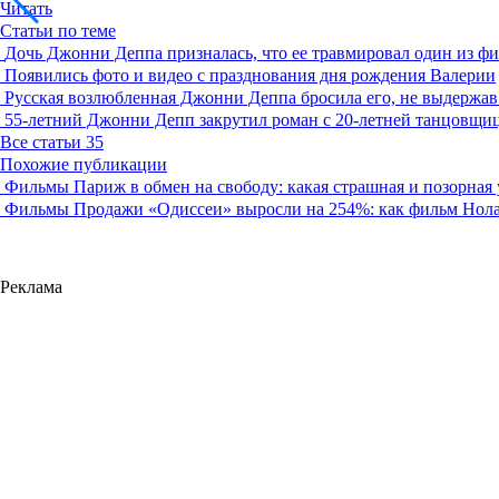
Читать
Статьи по теме
Дочь Джонни Деппа призналась, что ее травмировал один из ф
Появились фото и видео с празднования дня рождения Валерии
Русская возлюбленная Джонни Деппа бросила его, не выдержа
55-летний Джонни Депп закрутил роман с 20-летней танцовщи
Все статьи
35
Похожие публикации
Фильмы
Париж в обмен на свободу: какая страшная и позорная
Фильмы
Продажи «Одиссеи» выросли на 254%: как фильм Нола
Реклама