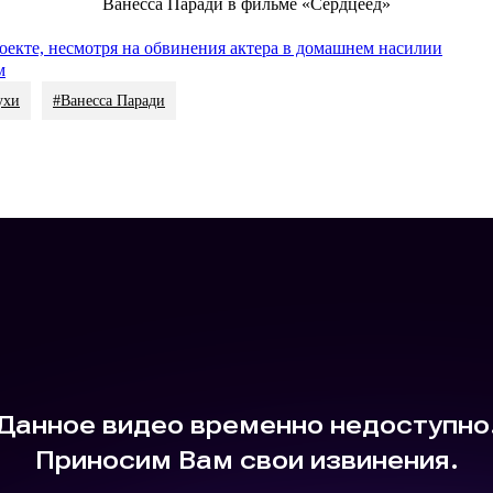
Ванесса Паради в фильме «Сердцеед»
екте, несмотря на обвинения актера в домашнем насилии
м
ухи
#Ванесса Паради