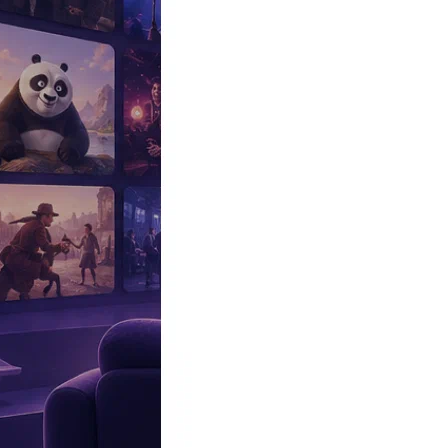
Эксклюзив
Реалити
Рецензии
#КАКВКИНО
Битва экстрасенсов
Фильмы
Сериалы
Шоу
Звезды
Премьеры
Лайфстайл
Интересное
#
Быт
#
Деньги
#
Дети
#
Дом
#
Еда
#
Здоровье
#
Знаменитости
#
Инт
#
Путешествия
#
Российские звезды
#
Российский сериал
#
Семья
#
отношения
#
реалити
#
роман
#
съемка
#
съемки
#
тв
#
шоу-бизнес
Промокоды Островок
Промокоды Отелло
Промокоды Золотое я
Промокоды Снежная Королева
Промокоды Арома Бутик
Промок
Издательство
Рекламодателям
Условия использования
Контакты
12:22, 29.01.2018
Фильмы
45-летняя Ванесса Паради получила предложение руки и сердца
Автор:
Ентякова Анна
Свадьба знаменитостей состоится уже этим летом, сообщают ин
Несмотря на то, что предложения руки и сердца от своего давне
таки выйдет. Французские инсайдеры в один голос утверждают, 
Отношения Паради и Беншетри завязались на съемках фильма «
звезд стало известно осенью 2016 года, когда бельгийский жур
вышли в августе прошлого года на 70-м кинофестивале в Локар