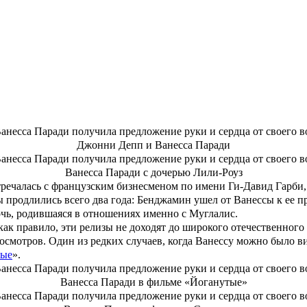
Ванесса Паради и Самюэль Беншетри
Ванесса Паради и Самюэль Беншетри
неизвестны, инсайдеры уже сообщили СМИ детали предстоящей св
ает издание VSD со ссылкой на авторитетные источники.
еппом и родила ему двоих детей – дочь Лили-Роуз и сына Джека
 в компании новой избранницы Джонни
Эмбер Херд
(с которой ак
у и Херд тостер в качестве свадебного подарка.
Джонни Депп и Ванесса Паради
Ванесса Паради с дочерью Лили-Роуз
стречалась с французским бизнесменом по имени
Ги-Давид Гарби
 продлились всего два года: Бенджамин ушел от Ванессы к ее п
чь, родившаяся в отношениях именно с Муглалис.
 как правило, эти релизы не доходят до широкого отечественного
осмотров. Один из редких случаев, когда Ванессу можно было ви
тые
».
Ванесса Паради в фильме «Йоганутые»