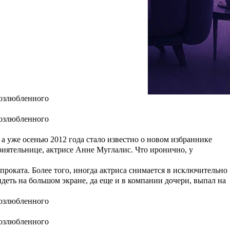
адьбы. Торжество состоится 19 июля на острове Иль-де-Ре в
. В 2012 году пара рассталась, но бывшие возлюбленные
тер потом долго скандально разводился после обвинений в
, а уже осенью 2012 года стало известно о новом избраннике
риятельнице, актрисе
Анне Муглалис
. Что иронично, у
 проката. Более того, иногда актриса снимается в исключительно
деть на большом экране, да еще и в компании дочери, выпал на