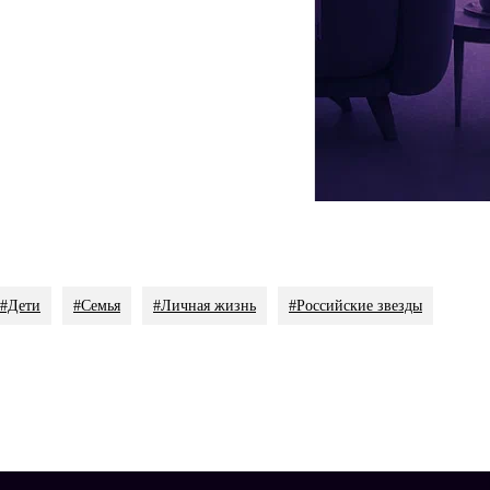
ь Мария в беседе с
Woman.ru
.
aria
 кухонный фартук — и он сделал это своими руками. Молодые
#Дети
#Семья
#Личная жизнь
#Российские звезды