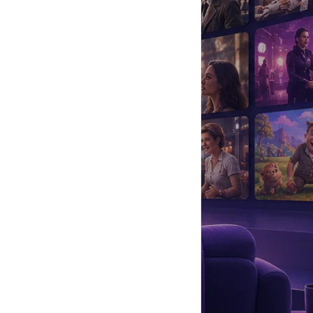
да
#
Музыка
#
Мультфильм
#
Ностальгия
#
Питомцы
#
Шоу
#
артисты
#
болезнь
#
брак
#
звезды
#
лайфстайл
#
новость
 складывались неплохо, но в прошлом году пара рассталась.
руга. Сейчас она встречается с режиссером, имя которого