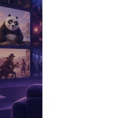
Эксклюзив
Реалити
Рецензии
#КАКВКИНО
Битва экстрасенсов
Фильмы
Сериалы
Шоу
Звезды
Премьеры
Лайфстайл
Интересное
#
Быт
#
Деньги
#
Дети
#
Дом
#
Еда
#
Здоровье
#
Знаменитости
#
Инт
#
Путешествия
#
Российские звезды
#
Российский сериал
#
Семья
#
отношения
#
реалити
#
роман
#
съемка
#
съемки
#
тв
#
шоу-бизнес
Промокоды Островок
Промокоды Отелло
Промокоды Золотое я
Промокоды Снежная Королева
Промокоды Арома Бутик
Промок
Издательство
Рекламодателям
Условия использования
Контакты
03:05, 03.04.2026
Звезды
Дочь Любови Толкалиной и Егора Кончаловского закрутила рома
Дочь Толкалиной и Кончаловского призналась, что встреч
Автор:
Авраменко Виктория
24-летняя Мария призналась, что новый избранник уже зовет ее 
В 19 лет дочь мэтра от Любови Толкалиной вышла замуж за Ники
Официально развод они смогли оформить только к началу 2025-г
Мария Кончаловская
рассказала, что
Никита
— прекрасный челов
держит в секрете. К слову – он уже приглашал актрису сниматься