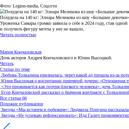
Фото: Legion-media, Соцсети
Похудела на 140 кг: Элнара Меликова из шоу «Большие девочки
Уроженка Самары громко заявила о себе в 2024 году, став одно
и получить фигуру мечты у нее не вышло.
Читать полностью
Мария Кончаловская
Дочь актеров Андрея Кончаловского и Юлии Высоцкой.
Читать
Статьи по теме
Любовь Толкалина призналась, через какой ад прошла из-за пот
Юлия Высоцкая о воспитании приемной дочери: «Отношения т
«Это проживается как потеря близкого человека»: дочь Толкал
Егор Кончаловский рассказал о брачном контракте с Толкалино
Все статьи
66
Похожие публикации
Звезды
«Мы встанем и побежим»: Людмила Поргина рассказала 
Звезды
«Не успеваю рефлексировать»: Ида Галич прокомментир