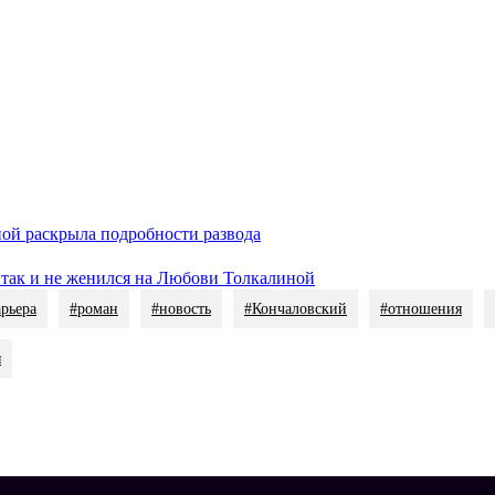
ет свою женщину сниматься, то стоит задуматься!» — поделилас
ия Кончаловская с бывшим мужем. Фото: соцсети / @welcometom
й, но и умелый человек. Она попросила его положить плитку на
, что спутник Кончаловской — начинающий кинодеятель.
омиллионное наследство перед смертью
.
ной раскрыла подробности развода
 так и не женился на Любови Толкалиной
рьера
#роман
#новость
#Кончаловский
#отношения
я