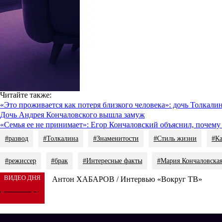
«Да! Я вообще считаю, что если мужчина-режиссер не приглаша
Мар
Также выяснилось, что избранник девушки не только творчески
люди познакомились на режиссерско-актерских курсах. Похоже
Ранее мы писали, как
Анастасия Заворотнюк распределила мног
Читайте также
:
«Это проживается как потеря близкого человека»: дочь Толкали
Дочь Андрея Кончаловского вышла замуж
«Семья ее не принимает»: Егор Кончаловский объяснил, почему
#развод
#Толкалина
#Знаменитости
#Стиль жизни
#Ка
#режиссер
#брак
#Интересные факты
#Мария Кончаловска
ВИДЕО ДНЯ
Антон ХАБАРОВ / Интервью «Вокруг ТВ»