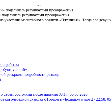
» поделилась результатами преображения
й из участниц масштабного реалити «Пятницы!». Тогда вес девуш
ери ребенка
ребуют усилий»
иной раскрыла подробности развода
й
о своем состоянии после падения
03:17, 06.08.2026
овала очередной скандал с Гордон в «Большом куше-2»
22:58, 0