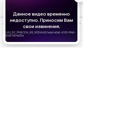
АО «Издательство СЕМЬ ДНЕЙ»
использует cookie
для
персонализации сервисов и удобства пользователей.
Ожидаемые премьеры
Вы можете запретить сохранение cookie в настройках
своего браузера.
Голодные игры: Рассвет Жатвы (2026)
19.11.2026
Хорошо
Последний богатырь. Колобок (2026)
13.08.2026
Битва моторов (2026)
08.10.2026
Волшебник Изумрудного города. Великий и
ужасный (2027)
01.01.2027
Дюна: Часть третья (2026)
18.12.2026
За кадром
Реклама