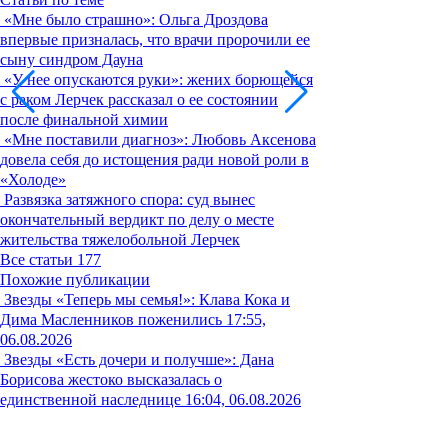
«Мне было страшно»: Ольга Дроздова
впервые призналась, что врачи пророчили ее
сыну синдром Дауна
«У нее опускаются руки»: жених борющейся
с раком Лерчек рассказал о ее состоянии
после финальной химии
«Мне поставили диагноз»: Любовь Аксенова
довела себя до истощения ради новой роли в
«Холоде»
Развязка затяжного спора: суд вынес
окончательный вердикт по делу о месте
жительства тяжелобольной Лерчек
Все статьи
177
Похожие публикации
Звезды
«Теперь мы семья!»: Клава Кока и
Дима Масленников поженились
17:55,
06.08.2026
Звезды
«Есть дочери и получше»: Дана
Борисова жестоко высказалась о
единственной наследнице
16:04, 06.08.2026