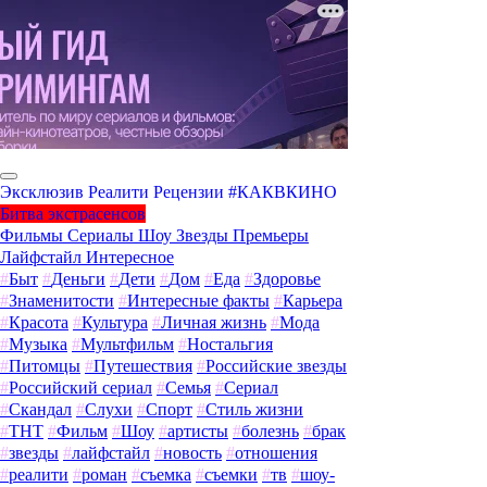
Эксклюзив
Реалити
Рецензии
#КАКВКИНО
Битва экстрасенсов
Фильмы
Сериалы
Шоу
Звезды
Премьеры
Лайфстайл
Интересное
#
Быт
#
Деньги
#
Дети
#
Дом
#
Еда
#
Здоровье
#
Знаменитости
#
Интересные факты
#
Карьера
#
Красота
#
Культура
#
Личная жизнь
#
Мода
#
Музыка
#
Мультфильм
#
Ностальгия
#
Питомцы
#
Путешествия
#
Российские звезды
#
Российский сериал
#
Семья
#
Сериал
#
Скандал
#
Слухи
#
Спорт
#
Стиль жизни
#
ТНТ
#
Фильм
#
Шоу
#
артисты
#
болезнь
#
брак
#
звезды
#
лайфстайл
#
новость
#
отношения
#
реалити
#
роман
#
съемка
#
съемки
#
тв
#
шоу-