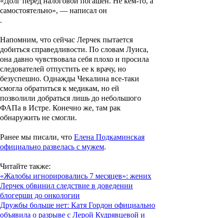
«Долг перед налоговой погашен. Не кем-то, а
самостоятельно», — написал он
.
Напомним, что сейчас Лерчек пытается
добиться справедливости. По словам Луиса,
она давно чувствовала себя плохо и просила
следователей отпустить ее к врачу, но
безуспешно. Однажды Чекалина все-таки
смогла обратиться к медикам, но ей
позволили добраться лишь до небольшого
ФАПа в Истре. Конечно же, там рак
обнаружить не смогли.
Ранее мы писали, что
Елена Подкаминская
официально развелась с мужем
.
Читайте также
:
«Жалобы игнорировались 7 месяцев»: жених
Лерчек обвинил следствие в доведении
блогерши до онкологии
Дружбы больше нет: Катя Гордон официально
объявила о разрыве с Лерой Кудрявцевой и