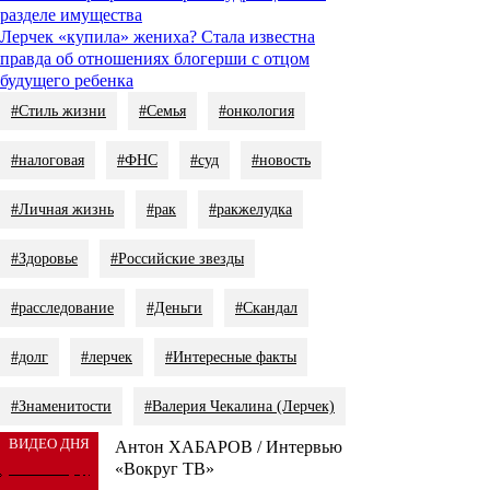
разделе имущества
Лерчек «купила» жениха? Стала известна
правда об отношениях блогерши с отцом
будущего ребенка
#Стиль жизни
#Семья
#онкология
#налоговая
#ФНС
#суд
#новость
#Личная жизнь
#рак
#ракжелудка
#Здоровье
#Российские звезды
#расследование
#Деньги
#Скандал
#долг
#лерчек
#Интересные факты
#Знаменитости
#Валерия Чекалина (Лерчек)
ВИДЕО ДНЯ
Антон ХАБАРОВ / Интервью
«Вокруг ТВ»