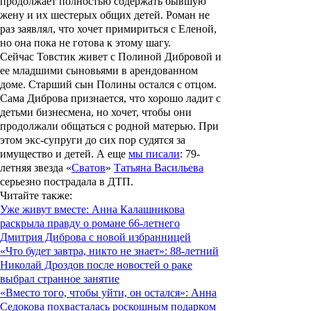
продолжает полностью содержать бывшую
жену и их шестерых общих детей. Роман не
раз заявлял, что хочет примириться с Еленой,
но она пока не готова к этому шагу.
Сейчас Товстик живет с Полиной Дибровой и
ее младшими сыновьями в арендованном
доме. Старший сын Полины остался с отцом.
Сама Диброва признается, что хорошо ладит с
детьми бизнесмена, но хочет, чтобы они
продолжали общаться с родной матерью. При
этом экс-супруги до сих пор судятся за
имущество и детей. А еще
мы писали
: 79-
летняя звезда «
Сватов
»
Татьяна Васильева
серьезно пострадала в ДТП.
Читайте также
:
Уже живут вместе: Анна Калашникова
раскрыла правду о романе 66-летнего
Дмитрия Диброва с новой избранницей
«Что будет завтра, никто не знает»: 88-летний
Николай Дроздов после новостей о раке
выбрал странное занятие
«Вместо того, чтобы уйти, он остался»: Анна
Седокова похвасталась роскошным подарком