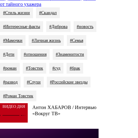
от тайного ухажера
#Стиль жизни
#Скандал
#Интересные факты
#Диброва
#новость
#Мамочки
#Личная жизнь
#Семья
#Дети
#отношения
#Знаменитости
#роман
#Товстик
#суд
#брак
#развод
#Слухи
#Российские звезды
#Роман Товстик
ВИДЕО ДНЯ
Антон ХАБАРОВ / Интервью
«Вокруг ТВ»