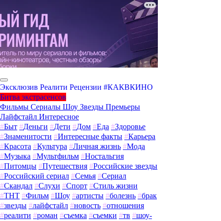
Эксклюзив
Реалити
Рецензии
#КАКВКИНО
Битва экстрасенсов
Фильмы
Сериалы
Шоу
Звезды
Премьеры
Лайфстайл
Интересное
#
Быт
#
Деньги
#
Дети
#
Дом
#
Еда
#
Здоровье
#
Знаменитости
#
Интересные факты
#
Карьера
#
Красота
#
Культура
#
Личная жизнь
#
Мода
#
Музыка
#
Мультфильм
#
Ностальгия
#
Питомцы
#
Путешествия
#
Российские звезды
#
Российский сериал
#
Семья
#
Сериал
#
Скандал
#
Слухи
#
Спорт
#
Стиль жизни
#
ТНТ
#
Фильм
#
Шоу
#
артисты
#
болезнь
#
брак
#
звезды
#
лайфстайл
#
новость
#
отношения
#
реалити
#
роман
#
съемка
#
съемки
#
тв
#
шоу-