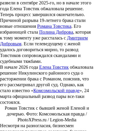
развели в сентябре 2025‑го, но в начале этого
года Елена Товстик обжаловала решение.
Теперь процесс завершился окончательно.
Причиной разрыва 19‑летнего брака стали
новые отношения
Романа Товстика
. Его
избранницей стала
Полина Диброва
, которая
к тому моменту уже рассталась с
Дмитрием
Дибровым
. Если телеведущему с женой
удалось договориться мирно, то развод
Товстиков сопровождался скандалами и
судебными тяжбами.
В начале 2026 года
Елена Товстик
обжаловала
решение Никулинского районного суда о
расторжении брака с Романом, пояснив, что
его рассматривал другой суд. Однако, как
стало известно «
Комсомольской правде
», 24
марта официальный развод пары все-таки
состоялся.
Роман Товстик с бывшей женой Еленой и
дочерью. Фото: Комсомольская правда /
PhotoXPress.ru / Legion-Media
Несмотря на разногласия, бизнесмен