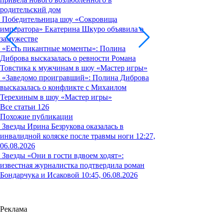
родительский дом
Победительница шоу «Сокровища
императора» Екатерина Шкуро объявила о
замужестве
«Есть пикантные моменты»: Полина
Диброва высказалась о ревности Романа
Товстика к мужчинам в шоу «Мастер игры»
«Заведомо проигравший»: Полина Диброва
высказалась о конфликте с Михаилом
Терехиным в шоу «Мастер игры»
Все статьи
126
Похожие публикации
Звезды
Ирина Безрукова оказалась в
инвалидной коляске после травмы ноги
12:27,
06.08.2026
Звезды
«Они в гости вдвоем ходят»:
известная журналистка подтвердила роман
Бондарчука и Исаковой
10:45, 06.08.2026
Реклама