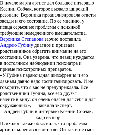
В начале марта артист дал большое интервью
Ксении Собчак, которое вызвало широкий
резонанс. Вероника проанализировала ответы
звезды и его состояние. По ее мнению, у
певца серьезные проблемы с психикой,
требующие немедленного вмешательства.
Вероника Степанова
заочно поставила
Андрею Губину
диагноз и призвала
родственников обратить внимание на его
состояние. Она уверена, что певец нуждается
в постоянном наблюдении психиатра и
приеме психотропных препаратов.
«У Губина параноидная шизофрения и его
давным-давно надо госпитализировать. И не
говорите, что я вас не предупреждала. Все
родственники Губина, все его друзья —
имейте в виду: он очень опасен для себя и для
окружающих», — заявила эксперт.
Андрей Губин в интервью Ксении Собчак,
кадр из шоу
Психолог также объяснила, что проблемы
артиста коренятся в детстве. Он так и не смог