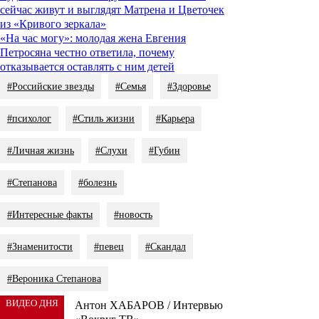
сейчас живут и выглядят Матрена и Цветочек
из «Кривого зеркала»
«На час могу»: молодая жена Евгения
Петросяна честно ответила, почему
отказывается оставлять с ним детей
#Российские звезды
#Семья
#Здоровье
#психолог
#Стиль жизни
#Карьера
#Личная жизнь
#Слухи
#Губин
#Степанова
#болезнь
#Интересные факты
#новость
#Знаменитости
#певец
#Скандал
#Вероника Степанова
ВИДЕО ДНЯ
Антон ХАБАРОВ / Интервью