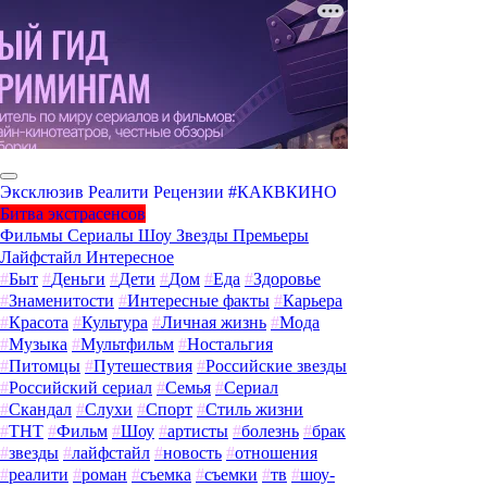
Эксклюзив
Реалити
Рецензии
#КАКВКИНО
Битва экстрасенсов
Фильмы
Сериалы
Шоу
Звезды
Премьеры
Лайфстайл
Интересное
#
Быт
#
Деньги
#
Дети
#
Дом
#
Еда
#
Здоровье
#
Знаменитости
#
Интересные факты
#
Карьера
#
Красота
#
Культура
#
Личная жизнь
#
Мода
#
Музыка
#
Мультфильм
#
Ностальгия
#
Питомцы
#
Путешествия
#
Российские звезды
#
Российский сериал
#
Семья
#
Сериал
#
Скандал
#
Слухи
#
Спорт
#
Стиль жизни
#
ТНТ
#
Фильм
#
Шоу
#
артисты
#
болезнь
#
брак
#
звезды
#
лайфстайл
#
новость
#
отношения
#
реалити
#
роман
#
съемка
#
съемки
#
тв
#
шоу-