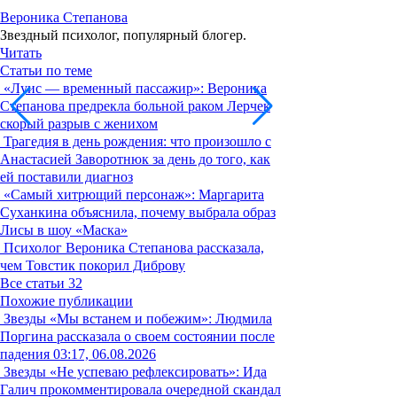
Вероника Степанова
Звездный психолог, популярный блогер.
Читать
Статьи по теме
«Луис — временный пассажир»: Вероника
Степанова предрекла больной раком Лерчек
скорый разрыв с женихом
Трагедия в день рождения: что произошло с
Анастасией Заворотнюк за день до того, как
ей поставили диагноз
«Самый хитрющий персонаж»: Маргарита
Суханкина объяснила, почему выбрала образ
Лисы в шоу «Маска»
Психолог Вероника Степанова рассказала,
чем Товстик покорил Диброву
Все статьи
32
Похожие публикации
Звезды
«Мы встанем и побежим»: Людмила
Поргина рассказала о своем состоянии после
падения
03:17, 06.08.2026
Звезды
«Не успеваю рефлексировать»: Ида
Галич прокомментировала очередной скандал