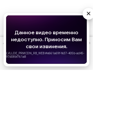
×
АО «Издательство СЕМЬ ДНЕЙ»
использует cookie
для
персонализации сервисов и удобства пользователей.
Вы можете запретить сохранение cookie в настройках
своего браузера.
Ожидаемые премьеры
Хорошо
Голодные игры: Рассвет Жатвы (2026)
19.11.2026
Последний богатырь. Колобок (2026)
13.08.2026
Битва моторов (2026)
08.10.2026
Волшебник Изумрудного города. Великий и
ужасный (2027)
01.01.2027
Дюна: Часть третья (2026)
18.12.2026
За кадром
Реклама