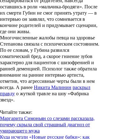
сепарироваться от родителей, навсегда
оставшись в роли «мальчика-бродяги». После
их смерти Губин не смог принять утрату — в
интервью он заявлял, что сомневается в
кончине родителей и придумывает сценарии,
где они живы.
Многочисленные жалобы певца на здоровье
Степанова связала с психическим состоянием.
По ее словам, у Губина развился
соматический бред, а скорое гниение зубов
характерно для пациентов с шизофренией и
ранней деменцией. Психолог также обратила
внимание на ранние интервью артиста,
отметив, что агрессивные черты были в нем
всегда. А ранее
Никита Малинин
раскрыл
правду
о жуткой травле на шоу «Фабрика
звезд».
Читайте также
:
Маргарита Симоньян со слезами рассказала,
почему скрыла свой страшный диагноз от
умирающего мужа
Куда исчезли «Новые русские бабки»: как