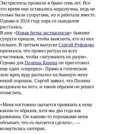
Экстрасенсы прожили в браке семь лет. Все
это время они оставались неразлучны, ведь не
только были супругами, но и работали вместе.
Однако в 2024 году пара со скандалом
рассталась.
В шоу «
Новая битва экстрасенсов
» бывшие
супруги пришли, чтобы выяснить, кто из них
сильнее. В третьем выпуске
Сергей Руфлядко
признался, что провел ритуал на всех
участников, чтобы «затуманить их разум».
Однако для
Полины Книны
он приготовил
еще один «сюрприз». Прямо в готическом
зале жрец вуду распылил на бывшую жену
некий порошок. Сергей заявил, что Полина
колдовала на него, и таким образом он решил
отомстить.
«Меня постоянно пытается привязать к нему
каким-то образом, хотя мы два года как
развязаны. Он какими-то порошками меня
обсыпает, что-то пытается сделать», —
возмутилась эзотерик.