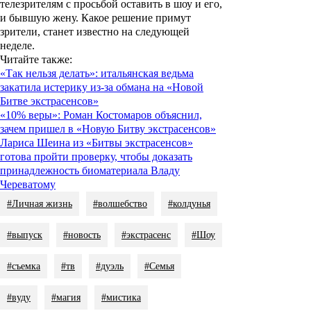
телезрителям с просьбой оставить в шоу и его,
и бывшую жену. Какое решение примут
зрители, станет известно на следующей
неделе.
Читайте также
:
«Так нельзя делать»: итальянская ведьма
закатила истерику из-за обмана на «Новой
Битве экстрасенсов»
«10% веры»: Роман Костомаров объяснил,
зачем пришел в «Новую Битву экстрасенсов»
Лариса Шеина из «Битвы экстрасенсов»
готова пройти проверку, чтобы доказать
принадлежность биоматериала Владу
Череватому
#Личная жизнь
#волшебство
#колдунья
#выпуск
#новость
#экстрасенс
#Шоу
#съемка
#тв
#дуэль
#Семья
#вуду
#магия
#мистика