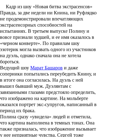
Кадр из шоу «Новая битва экстрасенсов»
Правда, за две недели ни Книна, ни Руфлядко
не продемонстрировали впечатляющих
экстрасенсорных способностей на
испытаниях. В третьем выпуске Полину и
вовсе признали худшей, и ее имя оказалось в
«черном конверте». По правилам шоу
эзотерик могла вызвать одного из участников
на дуэль, однако сначала она не хотела
бороться.
Ведущий шоу
Марат Башаров
и даже
соперники попытались переубедить Книну, и
в итоге она согласилась. На дуэль с ней
вышел бывший муж. Дуэлянтам с
завязанными глазами предстояло определить,
что изображено на картине. На мольберте
оказался портрет экс-супругов, написанный в
период их брака.
Полина сразу «увидела» людей и отметила,
что картина выполнена в темных тонах. Она
также призналась, что изображение вызывает
у нее неприятные чувства. Сергей тоже