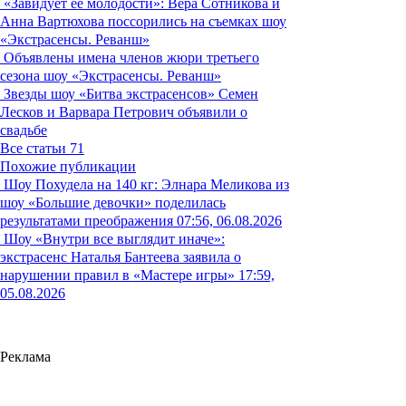
«Завидует ее молодости»: Вера Сотникова и
Анна Вартюхова поссорились на съемках шоу
«Экстрасенсы. Реванш»
Объявлены имена членов жюри третьего
сезона шоу «Экстрасенсы. Реванш»
Звезды шоу «Битва экстрасенсов» Семен
Лесков и Варвара Петрович объявили о
свадьбе
Все статьи
71
Похожие публикации
Шоу
Похудела на 140 кг: Элнара Меликова из
шоу «Большие девочки» поделилась
результатами преображения
07:56, 06.08.2026
Шоу
«Внутри все выглядит иначе»:
экстрасенс Наталья Бантеева заявила о
нарушении правил в «Мастере игры»
17:59,
05.08.2026
Реклама