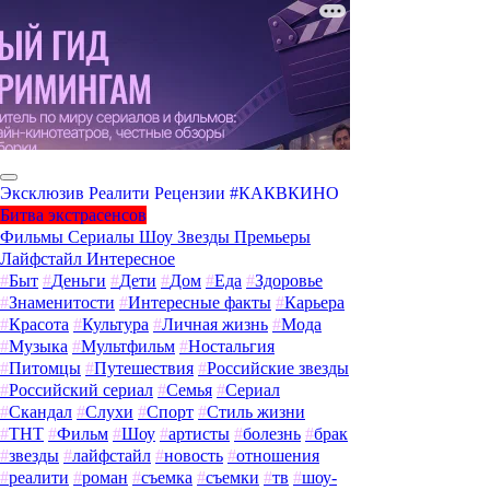
Эксклюзив
Реалити
Рецензии
#КАКВКИНО
Битва экстрасенсов
Фильмы
Сериалы
Шоу
Звезды
Премьеры
Лайфстайл
Интересное
#
Быт
#
Деньги
#
Дети
#
Дом
#
Еда
#
Здоровье
#
Знаменитости
#
Интересные факты
#
Карьера
#
Красота
#
Культура
#
Личная жизнь
#
Мода
#
Музыка
#
Мультфильм
#
Ностальгия
#
Питомцы
#
Путешествия
#
Российские звезды
#
Российский сериал
#
Семья
#
Сериал
#
Скандал
#
Слухи
#
Спорт
#
Стиль жизни
#
ТНТ
#
Фильм
#
Шоу
#
артисты
#
болезнь
#
брак
#
звезды
#
лайфстайл
#
новость
#
отношения
#
реалити
#
роман
#
съемка
#
съемки
#
тв
#
шоу-