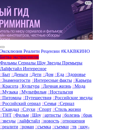
Эксклюзив
Реалити
Рецензии
#КАКВКИНО
Битва экстрасенсов
Фильмы
Сериалы
Шоу
Звезды
Премьеры
Лайфстайл
Интересное
#
Быт
#
Деньги
#
Дети
#
Дом
#
Еда
#
Здоровье
#
Знаменитости
#
Интересные факты
#
Карьера
#
Красота
#
Культура
#
Личная жизнь
#
Мода
#
Музыка
#
Мультфильм
#
Ностальгия
#
Питомцы
#
Путешествия
#
Российские звезды
#
Российский сериал
#
Семья
#
Сериал
#
Скандал
#
Слухи
#
Спорт
#
Стиль жизни
#
ТНТ
#
Фильм
#
Шоу
#
артисты
#
болезнь
#
брак
#
звезды
#
лайфстайл
#
новость
#
отношения
#
реалити
#
роман
#
съемка
#
съемки
#
тв
#
шоу-