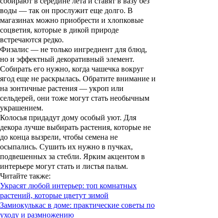
собирают в середине лета и ставят в вазу без
воды — так он прослужит еще долго. В
магазинах можно приобрести и хлопковые
соцветия, которые в дикой природе
встречаются редко.
Физалис — не только ингредиент для блюд,
но и эффектный декоративный элемент.
Собирать его нужно, когда чашечка вокруг
ягод еще не раскрылась. Обратите внимание и
на зонтичные растения — укроп или
сельдерей, они тоже могут стать необычным
украшением.
Колосья придадут дому особый уют. Для
декора лучше выбирать растения, которые не
до конца вызрели, чтобы семена не
осыпались. Сушить их нужно в пучках,
подвешенных за стебли. Ярким акцентом в
интерьере могут стать и листья пальм.
Читайте также
:
Украсят любой интерьер: топ комнатных
растений, которые цветут зимой
Замиокулькас в доме: практические советы по
уходу и размножению