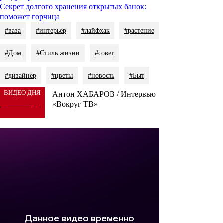
Секрет долгого хранения открытых банок:
поможет горчица
#ваза
#интерьер
#лайфхак
#растение
#Дом
#Стиль жизни
#совет
#дизайнер
#цветы
#новость
#Быт
ВИДЕО ДНЯ
Антон ХАБАРОВ / Интервью
«Вокруг ТВ»