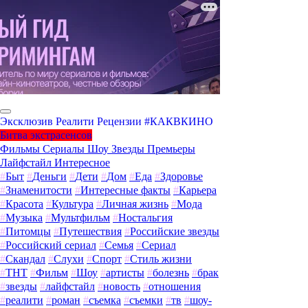
Эксклюзив
Реалити
Рецензии
#КАКВКИНО
Битва экстрасенсов
Фильмы
Сериалы
Шоу
Звезды
Премьеры
Лайфстайл
Интересное
#
Быт
#
Деньги
#
Дети
#
Дом
#
Еда
#
Здоровье
#
Знаменитости
#
Интересные факты
#
Карьера
#
Красота
#
Культура
#
Личная жизнь
#
Мода
#
Музыка
#
Мультфильм
#
Ностальгия
#
Питомцы
#
Путешествия
#
Российские звезды
#
Российский сериал
#
Семья
#
Сериал
#
Скандал
#
Слухи
#
Спорт
#
Стиль жизни
#
ТНТ
#
Фильм
#
Шоу
#
артисты
#
болезнь
#
брак
#
звезды
#
лайфстайл
#
новость
#
отношения
#
реалити
#
роман
#
съемка
#
съемки
#
тв
#
шоу-