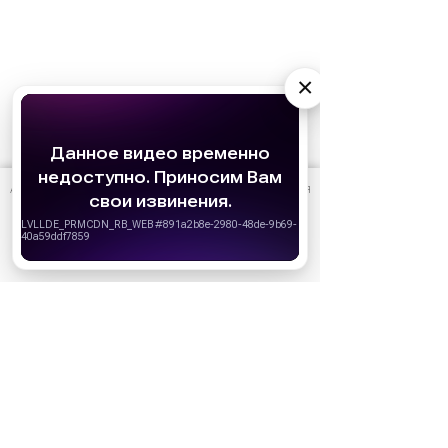
×
АО «Издательство СЕМЬ ДНЕЙ»
использует cookie
для
персонализации сервисов и удобства пользователей.
Вы можете запретить сохранение cookie в настройках
своего браузера.
Хорошо
Ожидаемые премьеры
Голодные игры: Рассвет Жатвы (2026)