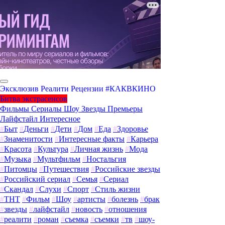
Эксклюзив
Реалити
Рецензии
#КАКВКИНО
Битва экстрасенсов
Фильмы
Сериалы
Шоу
Звезды
Премьеры
Лайфстайл
Интересное
#
Быт
#
Деньги
#
Дети
#
Дом
#
Еда
#
Здоровье
#
Знаменитости
#
Интересные факты
#
Карьера
#
Красота
#
Культура
#
Личная жизнь
#
Мода
#
Музыка
#
Мультфильм
#
Ностальгия
#
Питомцы
#
Путешествия
#
Российские звезды
#
Российский сериал
#
Семья
#
Сериал
#
Скандал
#
Слухи
#
Спорт
#
Стиль жизни
#
ТНТ
#
Фильм
#
Шоу
#
артисты
#
болезнь
#
брак
#
звезды
#
лайфстайл
#
новость
#
отношения
#
реалити
#
роман
#
съемка
#
съемки
#
тв
#
шоу-