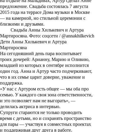
на отдыхе на Мальдивах, Артур сделал Анне
предложение. Свадьба состоялась 7 августа
2015 года на террасе Дома музыки в Москве
— на камерной, но стильной церемонии с
близкими и друзьями.
Свадьба Анны Хилькевич и Артура
Мартиросяна. Фото: соцсети / @annakhilkevich
Дети Анны Хилькевич и Артура
Мартиросяна
На сегодняшний день пара воспитывает
троих дочерей:
Арианну
,
Марию
и
Оливию
,
младшей из которых в сентябре исполнится
один год. Анна и Артур часто подчеркивают,
что в их семье царит доверие, уважение и
поддержка.
«У нас с Артуром есть общее — мы оба про
семью. У каждого своя зона ответственности,
и это позволяет нам не выгорать», —
делилась актриса в интервью.
Супруги стараются не только проводить
время с детьми, но и сохранять пространство
для пары — участвуя в совместных проектах
и поддерживая друг друга в работе.