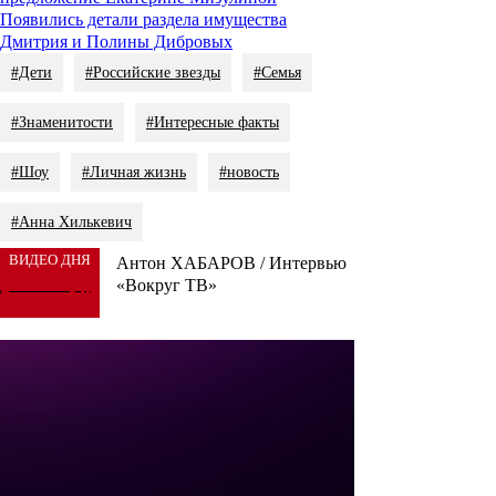
Появились детали раздела имущества
Дмитрия и Полины Дибровых
#Дети
#Российские звезды
#Семья
#Знаменитости
#Интересные факты
#Шоу
#Личная жизнь
#новость
#Анна Хилькевич
ВИДЕО ДНЯ
Антон ХАБАРОВ / Интервью
«Вокруг ТВ»