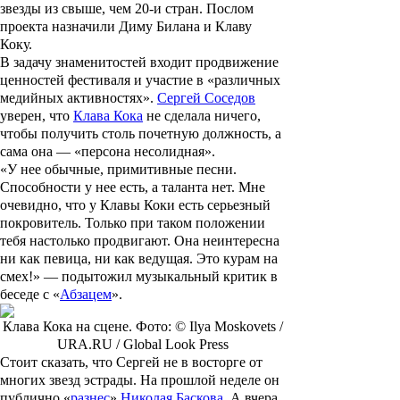
звезды из свыше, чем 20-и стран. Послом
проекта назначили Диму Билана и Клаву
Коку.
В задачу знаменитостей входит продвижение
ценностей фестиваля и участие в «различных
медийных активностях».
Сергей Соседов
уверен, что
Клава Кока
не сделала ничего,
чтобы получить столь почетную должность, а
сама она — «персона несолидная».
«У нее обычные, примитивные песни.
Способности у нее есть, а таланта нет. Мне
очевидно, что у Клавы Коки есть серьезный
покровитель. Только при таком положении
тебя настолько продвигают. Она неинтересна
ни как певица, ни как ведущая. Это курам на
смех!» — подытожил музыкальный критик в
беседе с «
Абзацем
».
Клава Кока на сцене. Фото: © Ilya Moskovets /
URA.RU / Global Look Press
Стоит сказать, что Сергей не в восторге от
многих звезд эстрады. На прошлой неделе он
публично «
разнес
»
Николая Баскова
. А вчера