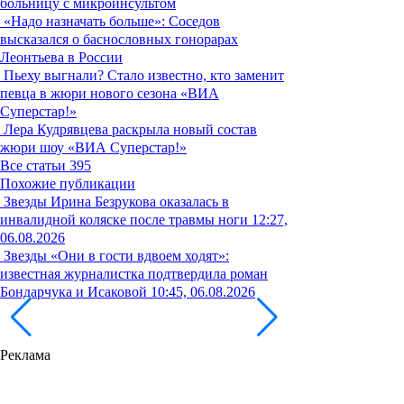
больницу с микроинсультом
«Надо назначать больше»: Соседов
высказался о баснословных гонорарах
Леонтьева в России
Пьеху выгнали? Стало известно, кто заменит
певца в жюри нового сезона «ВИА
Суперстар!»
Лера Кудрявцева раскрыла новый состав
жюри шоу «ВИА Суперстар!»
Все статьи
395
Похожие публикации
Звезды
Ирина Безрукова оказалась в
инвалидной коляске после травмы ноги
12:27,
06.08.2026
Звезды
«Они в гости вдвоем ходят»:
известная журналистка подтвердила роман
Бондарчука и Исаковой
10:45, 06.08.2026
Реклама