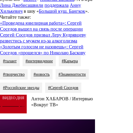
Лина Джебисашвили
поддержала
Анну
Хилькевич
в шоу «
Большой куш. Бангкок
».
Читайте также
:
«Проведена ювелирная работа»: Сергей
Соседов вышел на связь после операции
Сергей Соседов призвал Леру Кудрявцеву
развестись с мужем из-за алкоголизма
«Золотым голосом не назовешь»: Сергей
Соседов «прошелся» по Николаю Баскову
#талант
#интервидение
#Карьера
#творчество
#новость
#Знаменитости
#Российские звезды
#Сергей Соседов
ВИДЕО ДНЯ
Антон ХАБАРОВ / Интервью
«Вокруг ТВ»