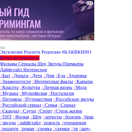
Эксклюзив
Реалити
Рецензии
#КАКВКИНО
Битва экстрасенсов
Фильмы
Сериалы
Шоу
Звезды
Премьеры
Лайфстайл
Интересное
#
Быт
#
Деньги
#
Дети
#
Дом
#
Еда
#
Здоровье
#
Знаменитости
#
Интересные факты
#
Карьера
#
Красота
#
Культура
#
Личная жизнь
#
Мода
#
Музыка
#
Мультфильм
#
Ностальгия
#
Питомцы
#
Путешествия
#
Российские звезды
#
Российский сериал
#
Семья
#
Сериал
#
Скандал
#
Слухи
#
Спорт
#
Стиль жизни
#
ТНТ
#
Фильм
#
Шоу
#
артисты
#
болезнь
#
брак
#
звезды
#
лайфстайл
#
новость
#
отношения
#
реалити
#
роман
#
съемка
#
съемки
#
тв
#
шоу-