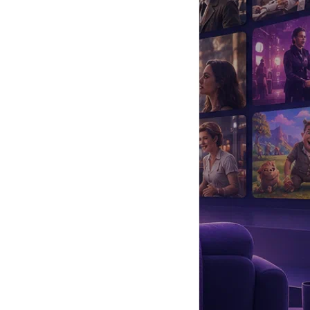
да
#
Музыка
#
Мультфильм
#
Ностальгия
#
Питомцы
#
Шоу
#
артисты
#
болезнь
#
брак
#
звезды
#
лайфстайл
#
новость
и — Анастасия и Александра.
ий 13 июля отметили свой второй день рождения. Екатерина
лько сложной задачей может быть воспитание сразу двоих