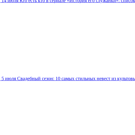
14 июля
Кто есть кто в сериале «История его служанки»: списо
5 июля
Свадебный сезон: 10 самых стильных невест из культов