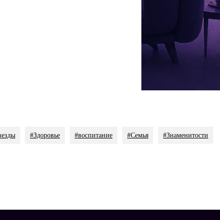
ервы, гигантское терпение и море любви. Настя, как ты
ский подвиг!» — обратилась к дочери Стриженова.
ж проблемой, когда парни стали ползать, а потом ходить и
ы хорошо работать!» — добавила актриса.
добрит его выбор.
везды
#Здоровье
#воспитание
#Семья
#Знаменитости