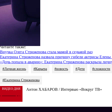
малышей.
«Если вы ни разу не укладывали двойню, то вы не знаете жизни
выносила наших прекрасных мальчишек по 3 кг, а потом родила
Звездная бабушка, будучи опытной матерью, не ожидала, что ей 
«Когда спать, если их сразу двое, и каждый со своими требовани
бегать, но почему-то всегда в разные стороны. Честно скажу — 
Сергей Векслер
рассказал
о знакомстве
Ирины Апексимовой
с е
Читайте также
:
Внучка Олега Стриженова стала мамой в седьмой раз
Екатерина Стриженова назвала причину гибели актрисы Елены
«Дочь попала в аварию»: Екатерина Стриженова раскрыла личн
#Личная жизнь
#Карьера
#новость
#Дети
#сложности
#Екатерина Стриженова
ВИДЕО ДНЯ
Антон ХАБАРОВ / Интервью «Вокруг ТВ»