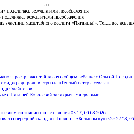
» поделилась результатами преображения
й из участниц масштабного реалити «Пятницы!». Тогда вес девуш
манова раскрылась тайна о его общем ребенке с Ольгой Погоди
имидж ради роли в сериале «Теплый ветер с севера»
сандр Олейников
емье с Наташей Королевой за закрытыми дверьми
о своем состоянии после падения
03:17, 06.08.2026
овала очередной скандал с Гордон в «Большом куше-2»
22:58, 0