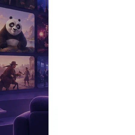
Эксклюзив
Реалити
Рецензии
#КАКВКИНО
Битва экстрасенсов
Фильмы
Сериалы
Шоу
Звезды
Премьеры
Лайфстайл
Интересное
#
Быт
#
Деньги
#
Дети
#
Дом
#
Еда
#
Здоровье
#
Знаменитости
#
Инт
#
Путешествия
#
Российские звезды
#
Российский сериал
#
Семья
#
отношения
#
реалити
#
роман
#
съемка
#
съемки
#
тв
#
шоу-бизнес
Промокоды Островок
Промокоды Отелло
Промокоды Золотое я
Промокоды Снежная Королева
Промокоды Арома Бутик
Промок
Издательство
Рекламодателям
Условия использования
Контакты
16:10, 14.07.2025
Звезды
«В постоянном стрессе»: Екатерина Стриженова рассказала о т
Екатерина Стриженова рассказала о трудностях воспитан
Автор:
Никольская Варвара
Ведущая не ожидала такого развития событий.
Артистка состоит в браке с Александром Стриженовым почти 38
Старшая
дочь знаменитостей воспитывает троих сыновей: Петру
душе не чает в малышах. По ее словам, с мальчишками к ней пр
Телезвезда
в соцсетях обратилась к Анастасии и ее супругу Петр