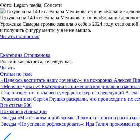
Фото: Legion-media, Соцсети
Похудела на 140 кг: Элнара Меликова из шоу «Большие девочки
Уроженка Самары громко заявила о себе в 2024 году, став одно
и получить фигуру мечты у нее не вышло.
Читать полностью
Екатерина Стриженова
Российская актриса, телеведущая.
Читать
Статьи по теме
«Надеюсь воспитать нашу доченьку»: на похоронах Алексея Пи
«Меня не узнать»: Екатерина Стриженова кардинально сменила 
Стало известно, из-за чего умер режиссер и телеведущий Алек
Родственники Сергея Глушко раскрыли, что происходит в их с
Все статьи
206
Похожие публикации
Звезды
«Мы встанем и побежим»: Людмила Поргина рассказала 
Звезды
«Не успеваю рефлексировать»: Ида Галич прокомментир