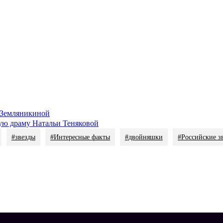
. Это очень тяжелый родительский труд. Нужно иметь железные н
 сама без кесарево, до сих пор не понимаю… Это настоящий жен
Екатерина Стриженова с внуками. Фото: соцсети / @strizhenovae
придется непросто с ребятами.
ями и хотелками! Но и бессонные ночи стали казаться не такой у
я находилась в постоянном стрессе, а еще ведь нужны силы, чтоб
го будущей женой. Актер не ожидал, что бывшая возлюбленная о
 Земляникиной
ую драму Натальи Теняковой
#звезды
#Интересные факты
#двойняшки
#Российские з