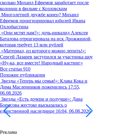
сколько Михаил Ефремов заработает после
колонии в фильме с Козловским
Многолетней дружбе конец? Михаил
Ефремов проигнорировал юбилей Ивана
Охлобыстина
«Они мстят нам?»: дочь-инвалид Алексея
Баталова отреагировала на иск Дрожжиной,
которая требует 13 млн рублей
«Материал, из которого можно лепить!»:
Сергей Лазарев заступился за участника шоу
«Ну-ка, все вместе! Народный кастинг»
Все статьи
910
Похожие публикации
Звезды
«Теперь мы семья!»: Клава Кока и
Дима Масленников поженились
17:55,
06.08.2026
Звезды
«Есть дочери и получше»: Дана
Борисова жестоко высказалась о
единственной наследнице
16:04, 06.08.2026
Реклама