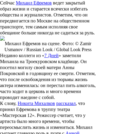
Сейчас
Михаил Ефремов
ведет закрытый
образ жизни и старается всячески избегать
общества и журналистов. Отметим, что он
передвигается по Москве на общественном
транспорте, тем самым исполняя свое
обещание больше никогда не садиться за руль.
Михаил Ефремов на сцене. Фото: © Zamir
Usmanov / Russian Look / Global Look Press
Недавно коллеги из «
7 Дней
» заметили
Михаила на Троекуровском кладбище. Он
посетил могилу своей матери
Анны
Покровской
в годовщину ее смерти. Отметим,
что после освобождения из тюрьмы жизнь
актера изменилась: он перестал пить алкоголь,
часто ходит в церковь и много времени
проводит наедине с собой.
К слову,
Никита Михалков
рассказал
, что
принял Ефремова в труппу театра
«Мастерская 12». Режиссер считает, что у
артиста было много времени, чтобы
переосмыслить жизнь и измениться. Михаил
сыграет главную роль в дуэте с
Анной