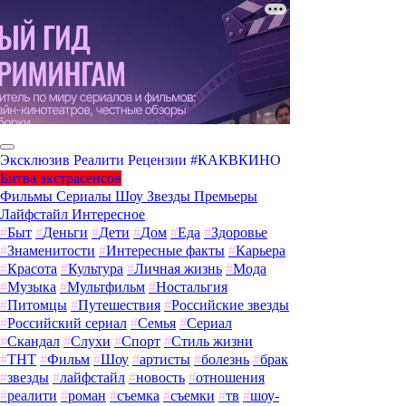
Эксклюзив
Реалити
Рецензии
#КАКВКИНО
Битва экстрасенсов
Фильмы
Сериалы
Шоу
Звезды
Премьеры
Лайфстайл
Интересное
#
Быт
#
Деньги
#
Дети
#
Дом
#
Еда
#
Здоровье
#
Знаменитости
#
Интересные факты
#
Карьера
#
Красота
#
Культура
#
Личная жизнь
#
Мода
#
Музыка
#
Мультфильм
#
Ностальгия
#
Питомцы
#
Путешествия
#
Российские звезды
#
Российский сериал
#
Семья
#
Сериал
#
Скандал
#
Слухи
#
Спорт
#
Стиль жизни
#
ТНТ
#
Фильм
#
Шоу
#
артисты
#
болезнь
#
брак
#
звезды
#
лайфстайл
#
новость
#
отношения
#
реалити
#
роман
#
съемка
#
съемки
#
тв
#
шоу-