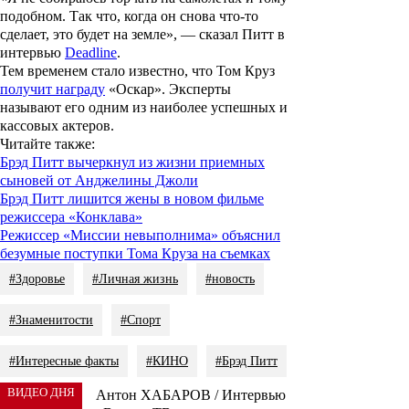
подобном. Так что, когда он снова что-то
сделает, это будет на земле», — сказал Питт в
интервью
Deadline
.
Тем временем стало известно, что Том Круз
получит награду
«Оскар». Эксперты
называют его одним из наиболее успешных и
кассовых актеров.
Читайте также
:
Брэд Питт вычеркнул из жизни приемных
сыновей от Анджелины Джоли
Брэд Питт лишится жены в новом фильме
режиссера «Конклава»
Режиссер «Миссии невыполнима» объяснил
безумные поступки Тома Круза на съемках
#Здоровье
#Личная жизнь
#новость
#Знаменитости
#Спорт
#Интересные факты
#КИНО
#Брэд Питт
ВИДЕО ДНЯ
Антон ХАБАРОВ / Интервью