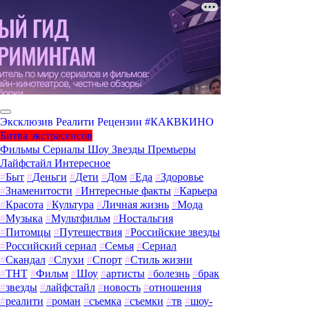
Эксклюзив
Реалити
Рецензии
#КАКВКИНО
Битва экстрасенсов
Фильмы
Сериалы
Шоу
Звезды
Премьеры
Лайфстайл
Интересное
#
Быт
#
Деньги
#
Дети
#
Дом
#
Еда
#
Здоровье
#
Знаменитости
#
Интересные факты
#
Карьера
#
Красота
#
Культура
#
Личная жизнь
#
Мода
#
Музыка
#
Мультфильм
#
Ностальгия
#
Питомцы
#
Путешествия
#
Российские звезды
#
Российский сериал
#
Семья
#
Сериал
#
Скандал
#
Слухи
#
Спорт
#
Стиль жизни
#
ТНТ
#
Фильм
#
Шоу
#
артисты
#
болезнь
#
брак
#
звезды
#
лайфстайл
#
новость
#
отношения
#
реалити
#
роман
#
съемка
#
съемки
#
тв
#
шоу-