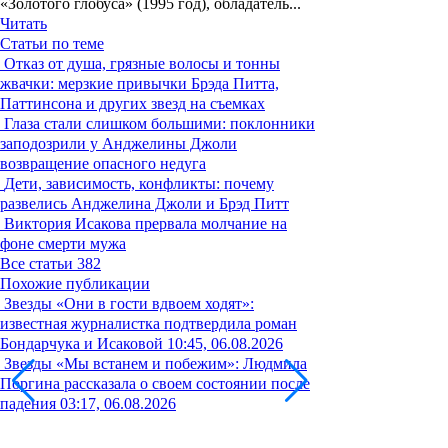
«Золотого глобуса» (1995 год), обладатель...
Читать
Статьи по теме
Отказ от душа, грязные волосы и тонны
жвачки: мерзкие привычки Брэда Питта,
Паттинсона и других звезд на съемках
Глаза стали слишком большими: поклонники
заподозрили у Анджелины Джоли
возвращение опасного недуга
Дети, зависимость, конфликты: почему
развелись Анджелина Джоли и Брэд Питт
Виктория Исакова прервала молчание на
фоне смерти мужа
Все статьи
382
Похожие публикации
Звезды
«Они в гости вдвоем ходят»:
известная журналистка подтвердила роман
Бондарчука и Исаковой
10:45, 06.08.2026
Звезды
«Мы встанем и побежим»: Людмила
Поргина рассказала о своем состоянии после
падения
03:17, 06.08.2026