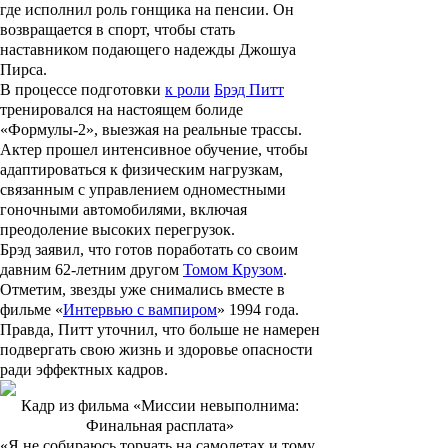
где исполнил роль гонщика на пенсии. Он
возвращается в спорт, чтобы стать
наставником подающего надежды Джошуа
Пирса.
В процессе подготовки
к роли
Брэд Питт
тренировался на настоящем болиде
«Формулы-2», выезжая на реальные трассы.
Актер прошел интенсивное обучение, чтобы
адаптироваться к физическим нагрузкам,
связанным с управлением одноместными
гоночными автомобилями, включая
преодоление высоких перегрузок.
Брэд заявил, что готов поработать со своим
давним 62-летним другом
Томом Крузом
.
Отметим, звезды уже снимались вместе в
фильме «
Интервью с вампиром
» 1994 года.
Правда, Питт уточнил, что больше не намерен
подвергать свою жизнь и здоровье опасности
ради эффектных кадров.
Кадр из фильма «Миссии невыполнима:
Финальная расплата»
«Я не собираюсь торчать на самолетах и тому