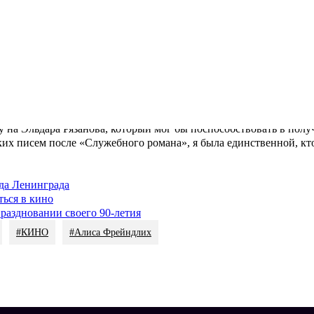
Кадр из фильма «Служебный роман»
у, которую сослуживцы в 36 лет называли старухой, оказалось н
рабатывала прическу, походку, манеру Калугиной. Актриса смогл
ине души.
Кадр из фильма «Служебный роман»
м составе получил Государственную премию СССР за исключени
атами. Так получилось, что актрису в этом же году высоко отм
иду на Эльдара Рязанова, который мог бы поспособствовать в пол
их писем после «Служебного романа», я была единственной, кт
ада Ленинграда
ться в кино
раздновании своего 90-летия
#КИНО
#Алиса Фрейндлих