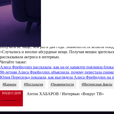
Актрисе был под силу любой жанр, но перевоплотиться в женщин
огромные очки своего деда в роговой оправе. Она фанатично от
ее настоящую женскую сущность, когда теплилась где-то в глуб
Фильм имел беспрецедентный успех. Коллектив почти в полно
вознограждение сопоставимое с 35-ю средними советскими зарпл
получать не чаще, чем раз в два года. Знаменитость затаила об
«Случались и вполне абсурдные вещи. Получая мешки зрительск
рассказывала актриса в интервью.
Читайте также
:
Алиса Фрейндлих рассказала, как на ее характер повлияла блок
90-летняя Алиса Фрейндлих объяснила, почему перестала снима
Юлия Пересильд показала, как выглядела Алиса Фрейндлих на п
#Карьера
#Ностальгия
#Знаменитости
#Интересные факты
ВИДЕО ДНЯ
Антон ХАБАРОВ / Интервью «Вокруг ТВ»