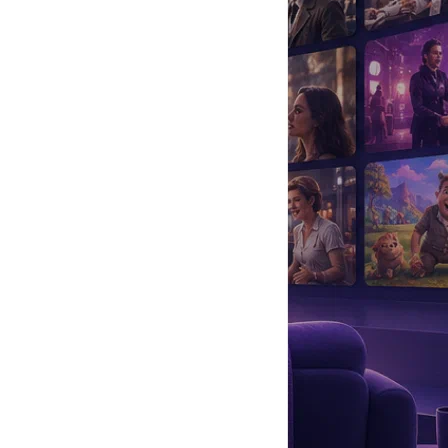
да
#
Музыка
#
Мультфильм
#
Ностальгия
#
Питомцы
#
Шоу
#
артисты
#
болезнь
#
брак
#
звезды
#
лайфстайл
#
новость
ерекочевала на экраны.
ового служащего Анатолия Новосельцева (
Андрей Мягков
),
й героиней, утвердив ее без проб. К тому моменту Фрейндлих