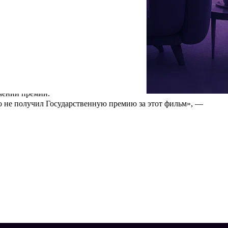
епросто. Оператор буквально спас ее, прихватив на съемки
а мастерски передать строгость сухой и черствой начальницы и
ем Алисы Фрейндлих. Каждому артисту обещали выдать
етили за театральные заслуги. По правилам награду можно было
учении премии.
о не получил Государственную премию за этот фильм», —