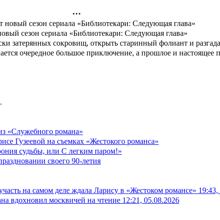
новый сезон сериала «Библиотекари: Следующая глава»
иски затерянных сокровищ, открыть старинный фолиант и разгада
вается очередное большое приключение, а прошлое и настоящее 
.
 из «Служебного романа»
исе Гузеевой на съемках «Жестокого романса»
рония судьбы, или С легким паром!»
праздновании своего 90-летия
 участь на самом деле ждала Ларису в «Жестоком романсе»
19:43,
на вдохновил москвичей на чтение
12:21, 05.08.2026