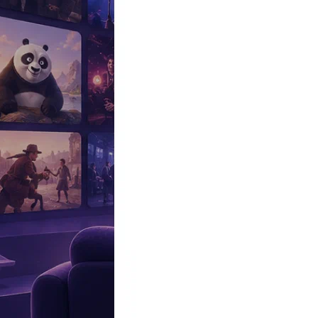
Эксклюзив
Реалити
Рецензии
#КАКВКИНО
Битва экстрасенсов
Фильмы
Сериалы
Шоу
Звезды
Премьеры
Лайфстайл
Интересное
#
Быт
#
Деньги
#
Дети
#
Дом
#
Еда
#
Здоровье
#
Знаменитости
#
Инт
#
Путешествия
#
Российские звезды
#
Российский сериал
#
Семья
#
отношения
#
реалити
#
роман
#
съемка
#
съемки
#
тв
#
шоу-бизнес
Промокоды Островок
Промокоды Отелло
Промокоды Золотое я
Промокоды Снежная Королева
Промокоды Арома Бутик
Промок
Издательство
Рекламодателям
Условия использования
Контакты
14:00, 09.05.2025
Фильмы
Стало известно, почему Алиса Фрейндлих обиделась на Рязанов
Выяснилось, почему Алиса Фрейндлих обиделась на Рязан
Автор:
Никольская Варвара
Культовую картину показали в 1977-м.
Фильм был снят по пьесе «Сослуживцы» Эльдара Рязанова и Эмил
В
центре сюжета
— отношения директора статистического заве
который воспылал чувствами к строгой начальнице в надежде 
была звездой театральной сцены и успела сыграть несколько ус