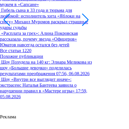
мужем в «Сапсане»
Гибель сына в 33 года и тюрьма для
любимой: исполнитель хита «Яблоки на
снегу» Михаил Муромов раскрыл страшные
удары судьбы
«Расплата за грех»: Алина Покровская
рассказала, почему звезда «Офицеров»
Юматов навсегда остался без детей
Все статьи
1220
Похожие публикации
Шоу
Похудела на 140 кг: Элнара Меликова из
шоу «Большие девочки» поделилась
результатами преображения
07:56, 06.08.2026
Шоу
«Внутри все выглядит иначе»:
экстрасенс Наталья Бантеева заявила о
нарушении правил в «Мастере игры»
17:59,
05.08.2026
Реклама