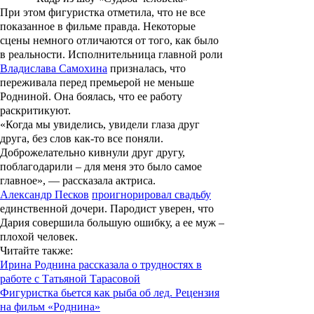
При этом фигуристка отметила, что не все
показанное в фильме правда. Некоторые
сцены немного отличаются от того, как было
в реальности. Исполнительница главной роли
Владислава Самохина
призналась, что
переживала перед премьерой не меньше
Родниной. Она боялась, что ее работу
раскритикуют.
«Когда мы увиделись, увидели глаза друг
друга, без слов как-то все поняли.
Доброжелательно кивнули друг другу,
поблагодарили – для меня это было самое
главное», — рассказала актриса.
Александр Песков
проигнорировал свадьбу
единственной дочери. Пародист уверен, что
Дария совершила большую ошибку, а ее муж –
плохой человек.
Читайте также
:
Ирина Роднина рассказала о трудностях в
работе с Татьяной Тарасовой
Фигуристка бьется как рыба об лед. Рецензия
на фильм «Роднина»