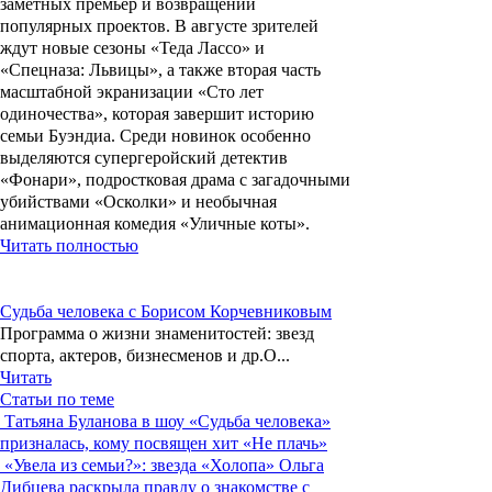
заметных премьер и возвращений
популярных проектов. В августе зрителей
ждут новые сезоны «Теда Лассо» и
«Спецназа: Львицы», а также вторая часть
масштабной экранизации «Сто лет
одиночества», которая завершит историю
семьи Буэндиа. Среди новинок особенно
выделяются супергеройский детектив
«Фонари», подростковая драма с загадочными
убийствами «Осколки» и необычная
анимационная комедия «Уличные коты».
Читать полностью
Судьба человека с Борисом Корчевниковым
Программа о жизни знаменитостей: звезд
спорта, актеров, бизнесменов и др.О...
Читать
Статьи по теме
Татьяна Буланова в шоу «Судьба человека»
призналась, кому посвящен хит «Не плачь»
«Увела из семьи?»: звезда «Холопа» Ольга
Дибцева раскрыла правду о знакомстве с