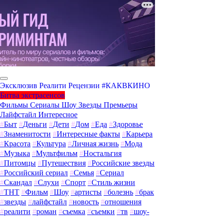
Эксклюзив
Реалити
Рецензии
#КАКВКИНО
Битва экстрасенсов
Фильмы
Сериалы
Шоу
Звезды
Премьеры
Лайфстайл
Интересное
#
Быт
#
Деньги
#
Дети
#
Дом
#
Еда
#
Здоровье
#
Знаменитости
#
Интересные факты
#
Карьера
#
Красота
#
Культура
#
Личная жизнь
#
Мода
#
Музыка
#
Мультфильм
#
Ностальгия
#
Питомцы
#
Путешествия
#
Российские звезды
#
Российский сериал
#
Семья
#
Сериал
#
Скандал
#
Слухи
#
Спорт
#
Стиль жизни
#
ТНТ
#
Фильм
#
Шоу
#
артисты
#
болезнь
#
брак
#
звезды
#
лайфстайл
#
новость
#
отношения
#
реалити
#
роман
#
съемка
#
съемки
#
тв
#
шоу-