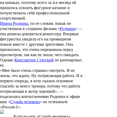
на коньках, поэтому всего за 4-е месяца ей
пришлось освоить фигурное катание и
почувствовать себя профессиональной
спортсменкой.
Ирина Роднина
, по ее словам, никак не
участвовала в создании фильма «
Роднина
» —
она решила довериться режиссеру. Впервые
фигуристка увидела его на премьерном
показе вместе с другими зрителями. Она
призналась, что очень переживала перед
просмотром, так как не знала, чего ожидать.
Однако
Константин Статский
не разочаровал
ее.
«Мне было очень страшно смотреть. Я не
знала, что ждать. Ну потрясающая работа. И в
первую очередь, я хочу сказать огромное
спасибо за моего тренера, потому что работа
потрясающая и актер хороший», —
поделилась впечатлениями Роднина в эфире
шоу «
Судьба человека
» на телеканале
«Россия-1».
Кадр из шоу «Судьба человека»