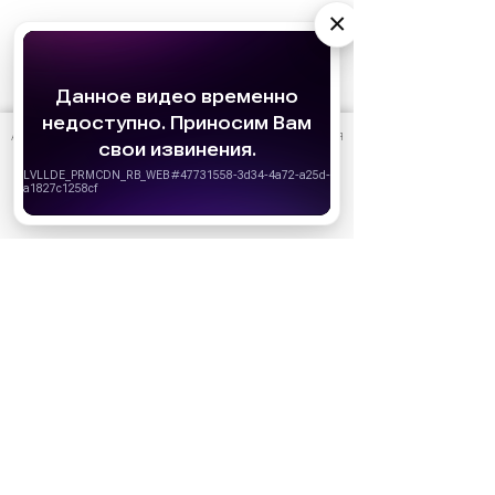
×
АО «Издательство СЕМЬ ДНЕЙ»
использует cookie
для
персонализации сервисов и удобства пользователей.
Вы можете запретить сохранение cookie в настройках
Ожидаемые премьеры
своего браузера.
Голодные игры: Рассвет Жатвы (2026)
Хорошо
19.11.2026
Последний богатырь. Колобок (2026)
13.08.2026
Битва моторов (2026)
08.10.2026
Волшебник Изумрудного города. Великий и
ужасный (2027)
01.01.2027
Дюна: Часть третья (2026)
18.12.2026
За кадром
Реклама