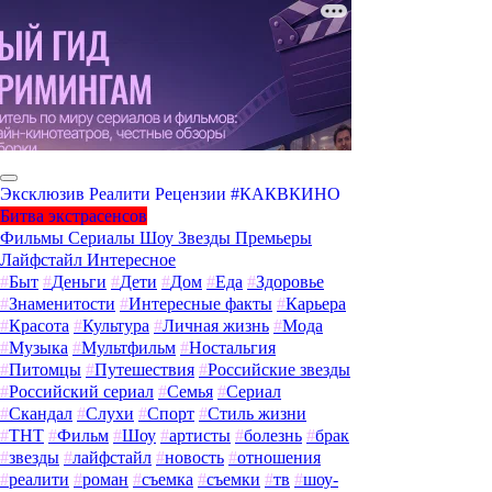
Эксклюзив
Реалити
Рецензии
#КАКВКИНО
Битва экстрасенсов
Фильмы
Сериалы
Шоу
Звезды
Премьеры
Лайфстайл
Интересное
#
Быт
#
Деньги
#
Дети
#
Дом
#
Еда
#
Здоровье
#
Знаменитости
#
Интересные факты
#
Карьера
#
Красота
#
Культура
#
Личная жизнь
#
Мода
#
Музыка
#
Мультфильм
#
Ностальгия
#
Питомцы
#
Путешествия
#
Российские звезды
#
Российский сериал
#
Семья
#
Сериал
#
Скандал
#
Слухи
#
Спорт
#
Стиль жизни
#
ТНТ
#
Фильм
#
Шоу
#
артисты
#
болезнь
#
брак
#
звезды
#
лайфстайл
#
новость
#
отношения
#
реалити
#
роман
#
съемка
#
съемки
#
тв
#
шоу-