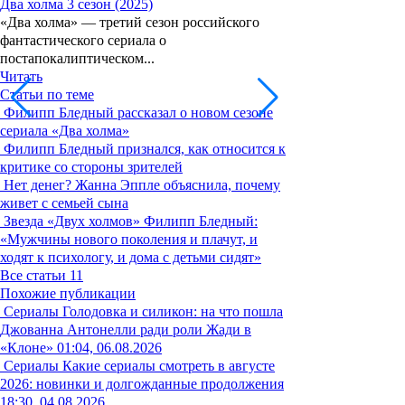
Два холма 3 сезон (2025)
«Два холма» — третий сезон российского
фантастического сериала о
постапокалиптическом...
Читать
Статьи по теме
Филипп Бледный рассказал о новом сезоне
сериала «Два холма»
Филипп Бледный признался, как относится к
критике со стороны зрителей
Нет денег? Жанна Эппле объяснила, почему
живет с семьей сына
Звезда «Двух холмов» Филипп Бледный:
«Мужчины нового поколения и плачут, и
ходят к психологу, и дома с детьми сидят»
Все статьи
11
Похожие публикации
Сериалы
Голодовка и силикон: на что пошла
Джованна Антонелли ради роли Жади в
«Клоне»
01:04, 06.08.2026
Сериалы
Какие сериалы смотреть в августе
2026: новинки и долгожданные продолжения
18:30, 04.08.2026