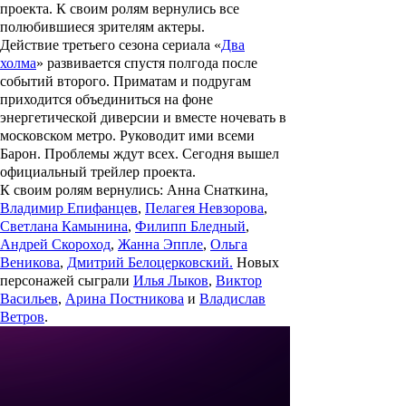
проекта. К своим ролям вернулись все
полюбившиеся зрителям актеры.
Действие третьего сезона сериала «
Два
холма
» развивается спустя полгода после
событий второго. Приматам и подругам
приходится объединиться на фоне
энергетической диверсии и вместе ночевать в
московском метро. Руководит ими всеми
Барон. Проблемы ждут всех. Сегодня вышел
официальный трейлер проекта.
К своим ролям вернулись: Анна Снаткина,
Владимир Епифанцев
,
Пелагея Невзорова
,
Светлана Камынина
,
Филипп Бледный
,
Андрей Скороход
,
Жанна Эппле
,
Ольга
Веникова
,
Дмитрий Белоцерковский.
Новых
персонажей сыграли
Илья Лыков
,
Виктор
Васильев
,
Арина Постникова
и
Владислав
Ветров
.