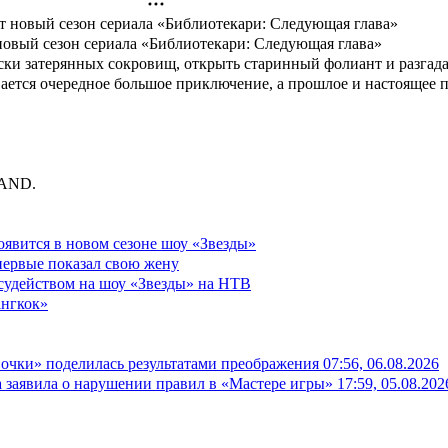
новый сезон сериала «Библиотекари: Следующая глава»
иски затерянных сокровищ, открыть старинный фолиант и разгада
вается очередное большое приключение, а прошлое и настоящее 
BAND.
оявится в новом сезоне шоу «Звезды»
первые показал свою жену
судейством на шоу «Звезды» на НТВ
ангкок»
вочки» поделилась результатами преображения
07:56, 06.08.2026
а заявила о нарушении правил в «Мастере игры»
17:59, 05.08.202