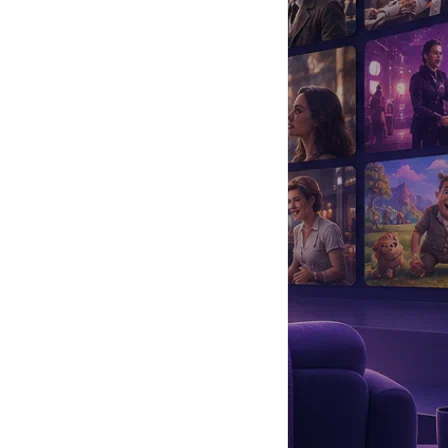
да
#
Музыка
#
Мультфильм
#
Ностальгия
#
Питомцы
#
Шоу
#
артисты
#
болезнь
#
брак
#
звезды
#
лайфстайл
#
новость
арубежной и быстро завоевала любовь публики.
ина Кокс
соответственно. Победу присудили экс-солисту группы