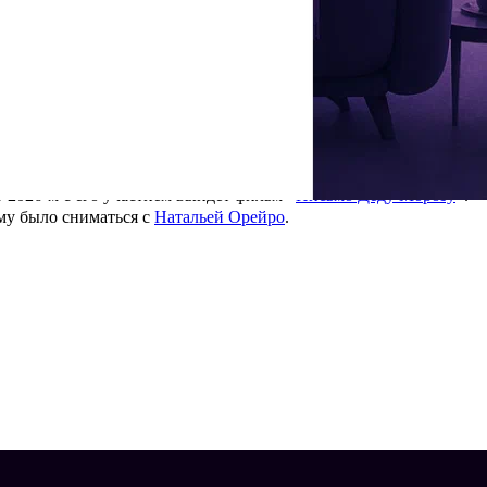
ных песен с известными артистами, но они не пользовались
Льва в проекте НТВ.
императора
», был членом жюри «
Конфетки
», «
Битвы каверов
»,
кадр из выпуска
В 2026-м с его участием выйдет фильм «
Письмо Деду Морозу
».
ему было сниматься с
Натальей Орейро
.