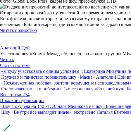
Фото: Global Look Press, кадры из шоу, пресс-служба НТВ
От древних проклятий до путешествий во времени: чем удивит 
Есть фэнтези, после которых хочется самому отправиться на по
вселенная «Библиотекарей», где за каждой новой загадкой скры
Читать полностью
Анатолий Цой
Участник шоу «Хочу к Меладзе!», певец, экс-солист группы M
Читать
Статьи по теме
«Я буду участвовать с одним условием»: Екатерина Мизулина п
Кружево и таинство: победитель шоу «Маска» Анатолий Цой в
«Незаслуженная победа»: зрители возмущены несправедливым 
Стало известно, кто победил в 1-м сезоне шоу «Большой куш. Б
Все статьи
254
Похожие публикации
Шоу
Похудела на 140 кг: Элнара Меликова из шоу «Большие де
Шоу
«Внутри все выглядит иначе»: экстрасенс Наталья Бантеев