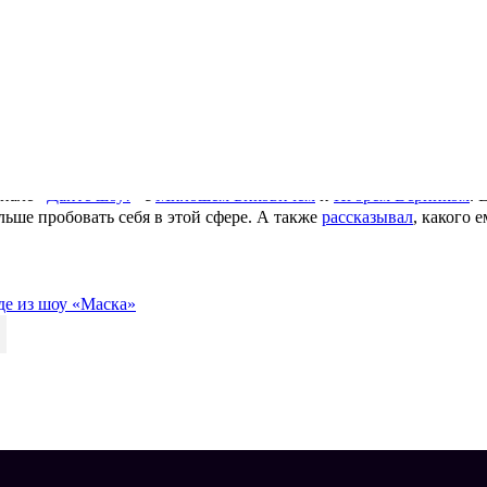
Анатолий Цой. Фото: © Shatokhina Natalia / news.ru
После «Маски» он выпустил сольный альбом и несколько совмест
 стала «Позови меня с собой», которую он исполнил в амплуа 
Выступление Льва в шоу «Маска». Фото: пресс-служба НТВ
Он снимался в дебютном сезоне «
Звезд в Африке
», «
Сокровищах 
 другом Валентином Ли в шоу «Сокровища императора». Фото: 
иале «
Дайте шоу!
» с
Милошем Биковичем
и
Игорем Верником
. 
льше пробовать себя в этой сфере. А также
рассказывал
, какого 
де из шоу «Маска»