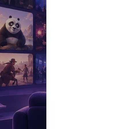
Эксклюзив
Реалити
Рецензии
#КАКВКИНО
Битва экстрасенсов
Фильмы
Сериалы
Шоу
Звезды
Премьеры
Лайфстайл
Интересное
#
Быт
#
Деньги
#
Дети
#
Дом
#
Еда
#
Здоровье
#
Знаменитости
#
Инт
#
Путешествия
#
Российские звезды
#
Российский сериал
#
Семья
#
отношения
#
реалити
#
роман
#
съемка
#
съемки
#
тв
#
шоу-бизнес
Промокоды Островок
Промокоды Отелло
Промокоды Золотое я
Промокоды Снежная Королева
Промокоды Арома Бутик
Промок
Издательство
Рекламодателям
Условия использования
Контакты
11:00, 06.04.2025
Шоу
Ходит по реалити, снимается в кино: что стало с победителем 
Выяснилось, что стало с победителем первого сезона шо
Автор:
Щербо Александра
Артист отвоевал первенство у Ларисы Долиной и Карины Кокс.
Премьера музыкально-развлекательного проекта НТВ состоялась
До финала первого сезона шоу «
Маска
» дошли
Лев
,
Олень
и
Вол
MBAND
и она обещала масштабный скачок в творческой карьере