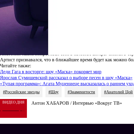
Занять первые строчки в музыкальных чартах Цою не удалось. 
особой популярностью. Самой узнаваемой композицией Анатолия
Большую известность артисту принесло участие в реалити-шоу. 
а также пятого сезона «
Маски
».
Анатолий Цой с
Анатолий также попробовал себя в качестве актера. Снялся в сер
Артист признавался, что в ближайшее время будет как можно бо
Читайте также
:
Леди Гага в восторге: шоу «Маска» покоряет мир
Ярослав Сумишевский рассказал о выборе песен в шоу «Маска»
«Тупая программа»: Агата Муцениеце высказалась о раннем ухо
#Российские звезды
#Шоу
#Знаменитости
#Анатолий Цой
ВИДЕО ДНЯ
Антон ХАБАРОВ / Интервью «Вокруг ТВ»