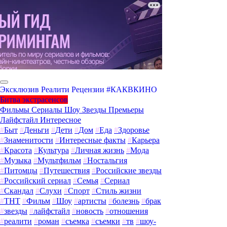
Эксклюзив
Реалити
Рецензии
#КАКВКИНО
Битва экстрасенсов
Фильмы
Сериалы
Шоу
Звезды
Премьеры
Лайфстайл
Интересное
#
Быт
#
Деньги
#
Дети
#
Дом
#
Еда
#
Здоровье
#
Знаменитости
#
Интересные факты
#
Карьера
#
Красота
#
Культура
#
Личная жизнь
#
Мода
#
Музыка
#
Мультфильм
#
Ностальгия
#
Питомцы
#
Путешествия
#
Российские звезды
#
Российский сериал
#
Семья
#
Сериал
#
Скандал
#
Слухи
#
Спорт
#
Стиль жизни
#
ТНТ
#
Фильм
#
Шоу
#
артисты
#
болезнь
#
брак
#
звезды
#
лайфстайл
#
новость
#
отношения
#
реалити
#
роман
#
съемка
#
съемки
#
тв
#
шоу-