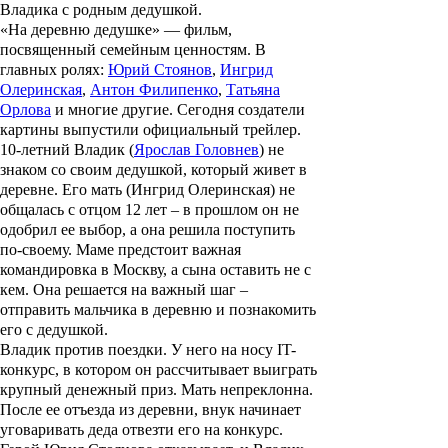
Владика с родным дедушкой.
«
На деревню дедушке
» — фильм,
посвященный семейным ценностям. В
главных ролях:
Юрий Стоянов
,
Ингрид
Олеринская
,
Антон Филипенко
,
Татьяна
Орлова
и многие другие. Сегодня создатели
картины выпустили официальный трейлер.
10-летний Владик (
Ярослав Головнев
) не
знаком со своим дедушкой, который живет в
деревне. Его мать (Ингрид Олеринская) не
общалась с отцом 12 лет – в прошлом он не
одобрил ее выбор, а она решила поступить
по-своему. Маме предстоит важная
командировка в Москву, а сына оставить не с
кем. Она решается на важный шаг –
отправить мальчика в деревню и познакомить
его с дедушкой.
Владик против поездки. У него на носу IT-
конкурс, в котором он рассчитывает выиграть
крупный денежный приз. Мать непреклонна.
После ее отъезда из деревни, внук начинает
уговаривать деда отвезти его на конкурс.