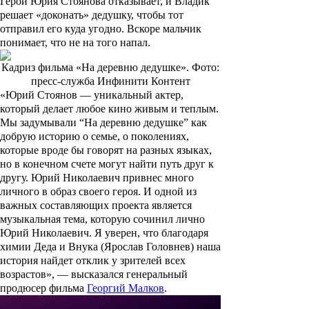
Герой Юрия Стоянова отказывает, и Владик
решает «доконать» дедушку, чтобы тот
отправил его куда угодно. Вскоре мальчик
понимает, что не на того напал.
Кадриз фильма «На деревню дедушке». Фото:
пресс-служба Инфинити Контент
«Юрий Стоянов — уникальный актер,
который делает любое кино живым и теплым.
Мы задумывали “На деревню дедушке” как
добрую историю о семье, о поколениях,
которые вроде бы говорят на разных языках,
но в конечном счете могут найти путь друг к
другу. Юрий Николаевич привнес много
личного в образ своего героя. И одной из
важных составляющих проекта является
музыкальная тема, которую сочинил лично
Юрий Николаевич. Я уверен, что благодаря
химии Деда и Внука (Ярослав Головнев) наша
история найдет отклик у зрителей всех
возрастов», — высказался генеральный
продюсер фильма
Георгий Малков
.