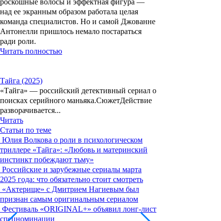
роскошные волосы и эффектная фигура —
над ее экранным образом работала целая
команда специалистов. Но и самой Джованне
Антонелли пришлось немало постараться
ради роли.
Читать полностью
Тайга (2025)
«Тайга» — российский детективный сериал о
поисках серийного маньяка.СюжетДействие
разворачивается...
Читать
Статьи по теме
Юлия Волкова о роли в психологическом
триллере «Тайга»: «Любовь и материнский
инстинкт побеждают тьму»
Российские и зарубежные сериалы марта
2025 года: что обязательно стоит смотреть
«Актерище» с Дмитрием Нагиевым был
признан самым оригинальным сериалом
Фестиваль «ORIGINAL+» объявил лонг-лист
спецноминации