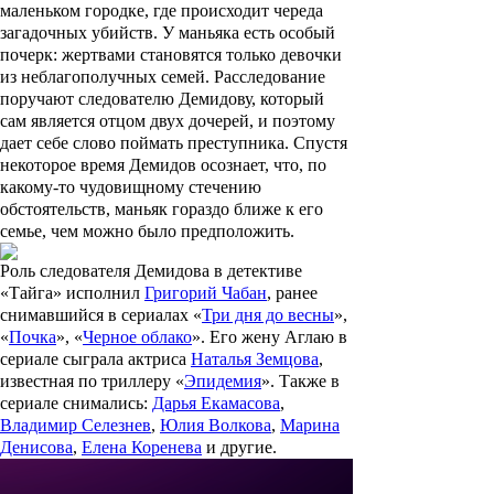
маленьком городке, где происходит череда
загадочных убийств. У маньяка есть особый
почерк: жертвами становятся только девочки
из неблагополучных семей. Расследование
поручают следователю Демидову, который
сам является отцом двух дочерей, и поэтому
дает себе слово поймать преступника. Спустя
некоторое время Демидов осознает, что, по
какому-то чудовищному стечению
обстоятельств, маньяк гораздо ближе к его
семье, чем можно было предположить.
Роль следователя Демидова в детективе
«Тайга» исполнил
Григорий Чабан
, ранее
снимавшийся в сериалах «
Три дня до весны
»,
«
Почка
», «
Черное облако
». Его жену Аглаю в
сериале сыграла актриса
Наталья Земцова
,
известная по триллеру «
Эпидемия
». Также в
сериале снимались:
Дарья Екамасова
,
Владимир Селезнев
,
Юлия Волкова
,
Марина
Денисова
,
Елена Коренева
и другие.