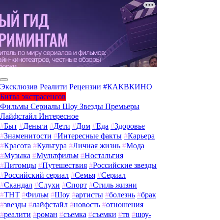
Эксклюзив
Реалити
Рецензии
#КАКВКИНО
Битва экстрасенсов
Фильмы
Сериалы
Шоу
Звезды
Премьеры
Лайфстайл
Интересное
#
Быт
#
Деньги
#
Дети
#
Дом
#
Еда
#
Здоровье
#
Знаменитости
#
Интересные факты
#
Карьера
#
Красота
#
Культура
#
Личная жизнь
#
Мода
#
Музыка
#
Мультфильм
#
Ностальгия
#
Питомцы
#
Путешествия
#
Российские звезды
#
Российский сериал
#
Семья
#
Сериал
#
Скандал
#
Слухи
#
Спорт
#
Стиль жизни
#
ТНТ
#
Фильм
#
Шоу
#
артисты
#
болезнь
#
брак
#
звезды
#
лайфстайл
#
новость
#
отношения
#
реалити
#
роман
#
съемка
#
съемки
#
тв
#
шоу-