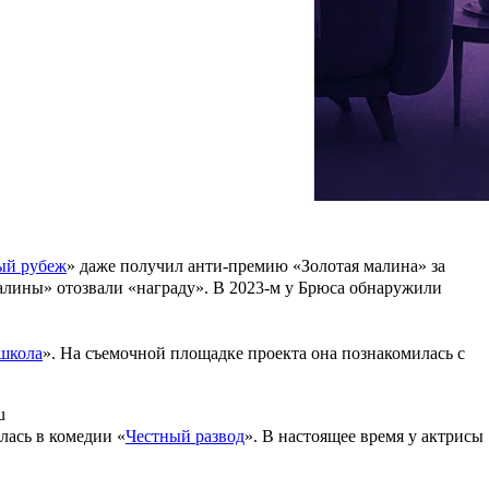
дущая, а также инфлюенсер с 20 миллионами подписчиков в
a
 мать. В прошлом году Ксения сообщила о романе с
Николаем
ак: «
Криминальное чтиво
», «
Смерть ей к лицу
», «
Пятый
ых актеров Голливуда. Чаще всего он участвовал в боевиках, но
ый рубеж
» даже получил анти-премию «Золотая малина» за
 малины» отозвали «награду». В 2023-м у Брюса обнаружили
 школа
». На съемочной площадке проекта она познакомилась с
u
лась в комедии «
Честный развод
». В настоящее время у актрисы