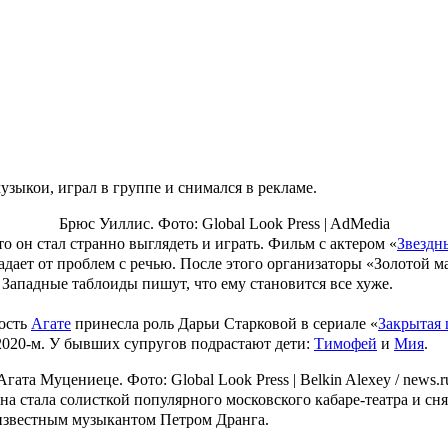
ь огромного успеха. Сейчас она известная и востребованная ве
Ксения Бородина и Николай Сердюков. Фото: соцсети/ @borodyli
дочерей от двух разных браков.
Маруся
и
Теона
обожают звездную
 фильмов «
Крепкий орешек
». Также он снимался в таких хитах, к
 далее. В прошлом Уиллис был одним из самых высокооплачиваем
узыкой, играл в группе и снимался в рекламе.
Брюс Уиллис. Фото: Global Look Press |
AdMedia
о он стал странно выглядеть и играть. Фильм с актером «
Звездн
традает от проблем с речью. После этого организаторы «Золотой
 Западные таблоиды пишут, что ему становится все хуже.
ность
Агате
принесла роль Дарьи Старковой в сериале «
Закрытая
 2020-м. У бывших супругов подрастают дети:
Тимофей
и
Мия
.
Агата Муцениеце. Фото: Global Look Press |
Belkin Alexey / news.r
а стала солисткой популярного московского кабаре-театра и сня
с известным музыкантом Петром Дранга.