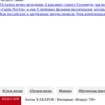
Остались вечно молодыми: 6 красавиц старого Голливуда, чья ж
«Гарри Поттер» и еще 9 любимых фильмов миллениалов, котор
Как российские и зарубежные звезды провели День влюбленны
#Стиль жизни
#Личная жизнь
#Карьера
#Интересные факт
ВИДЕО ДНЯ
Антон ХАБАРОВ / Интервью «Вокруг ТВ»