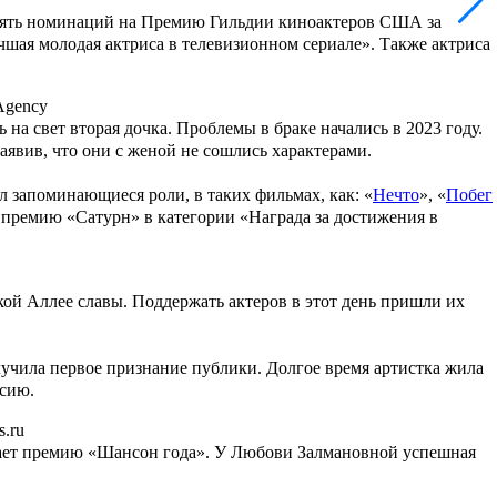
 пять номинаций на Премию Гильдии киноактеров США за
шая молодая актриса в телевизионном сериале». Также актриса
Agency
ь на свет вторая дочка. Проблемы в браке начались в 2023 году.
аявив, что они с женой не сошлись характерами.
л запоминающиеся роли, в таких фильмах, как: «
Нечто
», «
Побег
л премию «Сатурн» в категории «Награда за достижения в
дской Аллее славы. Поддержать актеров в этот день пришли их
олучила первое признание публики. Долгое время артистка жила
ссию.
s.ru
учает премию «Шансон года». У Любови Залмановной успешная