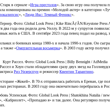
Старк в сериале «
Игра престолов
». За свою игру она получила
была номинирована на премию «Молодой актер» в категории «Луч
покалипсис
», «
Люди Икс: Темный Феникс
».
ернер. Фото: Global Look Press |
Kike RincÃƒÂN/Keystone Press 
тя два года она родила дочь
Уиллу
. В 2022-м у супругов появилас
вык жить в США. В сентябре 2023 года певец подал на развод, з
ьмах и боевиках конца 1980-х и начала 1990-х годов. Он сыгра
, а также «
Омерзительная восьмерка
». В 2003 году актер получи
Курт Рассел. Фото: Global Look Press |
Billy Bennight / AdMedia
о Рассел и Хоун стали обладателями сразу двух звезд на Голливу
 актриса
Риз Уизерспун
и режиссер
Квентин Тарантино
.
есторане «Жокей». В 70-х отправилась работать в Ереван, где п
ых ресторанах. В 2003 году она окончательно перебралась в Ро
бовь Успенская. Фото: Global Look Press |
Shatokhina Natalia / new
», «Кабриолет», «Пропадаю я» и так далее. Она регулярно пол
ах.