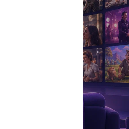
да
#
Музыка
#
Мультфильм
#
Ностальгия
#
Питомцы
#
Шоу
#
артисты
#
болезнь
#
брак
#
звезды
#
лайфстайл
#
новость
Интересно, знаменитостям из нашего списка знак зодиака помог
ольше 20-ти лет ведущая работала на телестройке, но недавно