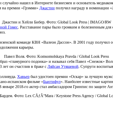
писи случайно нашел в Интернете бизнесмен и основатель медиак
6-м на премии «Грэмми»
Джастин
получил награду в номинации «Л
Джастин и Хейли Бибер. Фото: Global Look Press |
IMAGO/RW
ной Гомес
. Расставание пары было громким и болезненным для 
люз
.
нзенской команде КВН «Валеон Дассон». В 2001 году получил о
родолжения карьеры.
Павел Воля. Фото:
Komsomolskaya Pravda / Global Look Press
образ «гламурного подонка» и называл себя Павел «Снежок» Воля
13 лет он счастлив в браке с
Ляйсан Утяшевой
. Супруги воспиты
олливуда.
Хавьер
был удостоен премии «Оскар» за лучшую мужск
кано-испанском фильме «
Бьютифул
». Наиболее известные картин
 В январе 2018-го актер стал амбассадором Гринпис по защите Ан
Бардем. Фото:
Lex CÃƒÂ°Mara / Keystone Press Agency / Global Lo