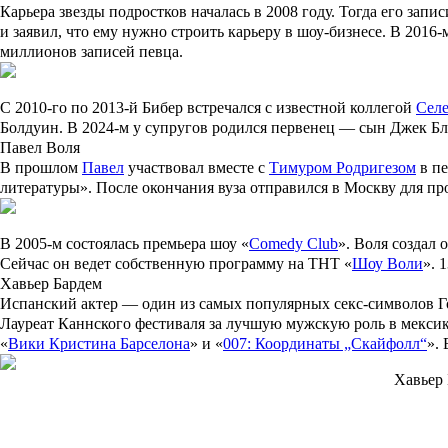
Карьера звезды подростков началась в 2008 году. Тогда его за
и заявил, что ему нужно строить карьеру в шоу-бизнесе. В 201
миллионов записей певца.
С 2010-го по 2013-й Бибер встречался с известной коллегой
Селе
Болдуин
. В 2024-м у супругов родился первенец — сын
Джек Б
Павел Воля
В прошлом
Павел
участвовал вместе с
Тимуром Родригезом
в пе
литературы». После окончания вуза отправился в Москву для п
В 2005-м состоялась премьера шоу «
Comedy Club
». Воля создал 
Сейчас он ведет собственную программу на ТНТ «
Шоу Воли
». 
Хавьер Бардем
Испанский актер — один из самых популярных секс-символов Г
Лауреат Каннского фестиваля за лучшую мужскую роль в мекси
«
Вики Кристина Барселона
» и «
007: Координаты „Скайфолл“
».
Хавьер 