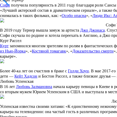
Софи
получила популярность в 2011 году благодаря роли Сансы 
«Лучший актерский состав в драматическом сериале», а также 
снималась в таких фильмах, как: «
Особо опасна
», «
Люди Икс: А
Софи Т
В 2019 году Тернер вышла замуж за артиста
Джо Джонаса
. Спус
Софи скучала по родине и хотела переехать в Англию, а Джо при
Курт Рассел
Курт
запомнился многим зрителям по ролям в фантастических фил
из Нью-Йорка
», «
Костяной томагавк
», «
Доказательство смерти
»
карьере».
Более 40-ка лет он счастлив в браке с
Голди Хоун
. В мае 2017-г
дети —
Кейт Хадсон
и
Бостон Рассел
, а также близкие друзья —
Любовь Успенская
В 16 лет
Любовь Залмановна
начала карьеру певицы в Киеве в р
со вторым мужем
Юрием Успенским
в США и выступала в местн
Лю
Успенская известна своими хитами: «К единственному нежному
карьера на телевидении: она частый гость в различных программ
Читайте также
: