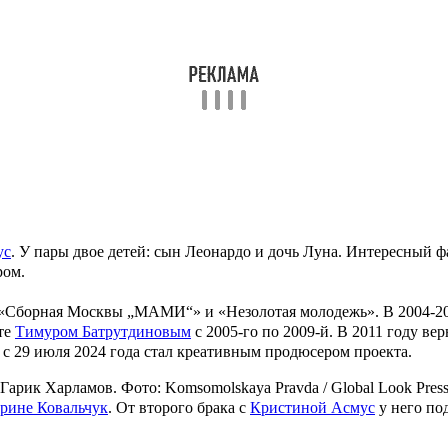
ус
. У пары двое детей: сын
Леонардо
и дочь
Луна
. Интересный фа
ром.
Сборная Москвы „МАМИ“» и «Незолотая молодежь». В 2004-200
эте
Тимуром Батрутдиновым
с 2005-го по 2009-й. В 2011 году ве
 с 29 июля 2024 года стал креативным продюсером проекта.
Гарик Харламов. Фото:
Komsomolskaya Pravda / Global Look Pres
рине Ковальчук
. От второго брака с
Кристиной Асмус
у него по