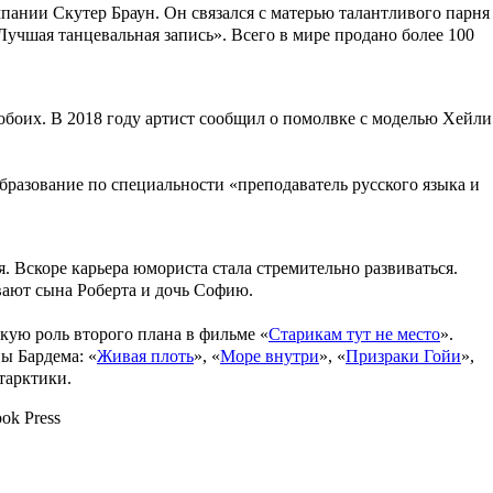
омпании
Скутер Браун
. Он связался с матерью талантливого парня
учшая танцевальная запись». Всего в мире продано более 100
обоих. В 2018 году артист сообщил о помолвке с моделью
Хейли
бразование по специальности «преподаватель русского языка и
. Вскоре карьера юмориста стала стремительно развиваться.
вают сына
Роберта
и дочь
Софию
.
ую роль второго плана в фильме «
Старикам тут не место
».
ы Бардема: «
Живая плоть
», «
Море внутри
», «
Призраки Гойи
»,
тарктики.
ok Press