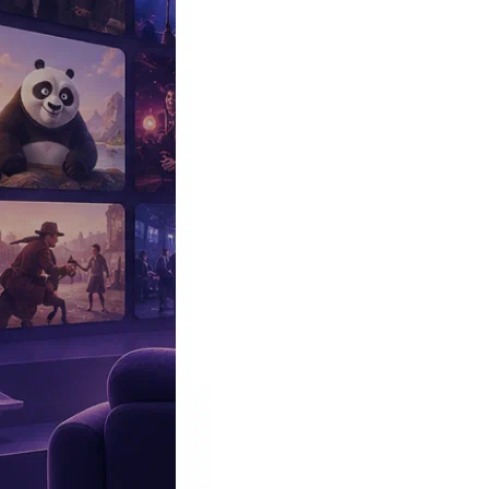
Эксклюзив
Реалити
Рецензии
#КАКВКИНО
Битва экстрасенсов
Фильмы
Сериалы
Шоу
Звезды
Премьеры
Лайфстайл
Интересное
#
Быт
#
Деньги
#
Дети
#
Дом
#
Еда
#
Здоровье
#
Знаменитости
#
Инт
#
Путешествия
#
Российские звезды
#
Российский сериал
#
Семья
#
отношения
#
реалити
#
роман
#
съемка
#
съемки
#
тв
#
шоу-бизнес
Промокоды Островок
Промокоды Отелло
Промокоды Золотое я
Промокоды Снежная Королева
Промокоды Арома Бутик
Промок
Издательство
Рекламодателям
Условия использования
Контакты
06:20, 24.02.2025
Звезды
Агата Муцениеце, Брюс Уиллис и еще 8 знаменитых Рыб
Агата Муцениеце, Брюс Уиллис и еще 8 знаменитых Рыб
Автор:
Авраменко Виктория
«ВокругТВ» вспомнил известных представителей этого знака.
Говорят, что положение звезд и планет при рождении человека в
достичь успеха?
Ксения Бородина
Впервые
Ксения
появилась на телеэкранах в 2004 году в качест