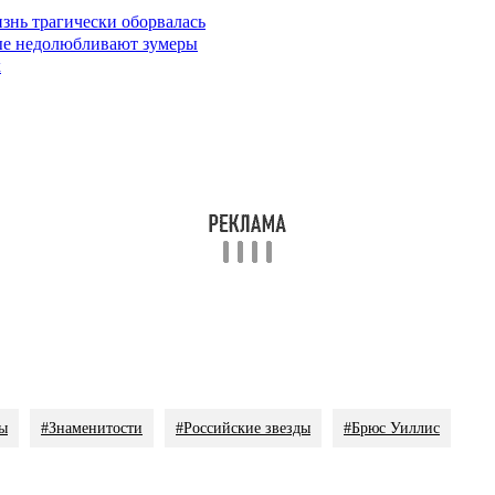
изнь трагически оборвалась
ые недолюбливают зумеры
х
ы
#Знаменитости
#Российские звезды
#Брюс Уиллис