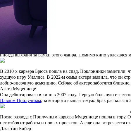
сообщила об уходе из проекта. «Дом-2» помог Бородиной достич
социальных сетях.
Также ведущая реализовалась как мать. Она воспитывает двоих 
Сердюковым
. Пара готовится к свадьбе.
Брюс Уиллис
Брюс
получил максимальную известность после съемок в серии
элемент
», «
Армагеддон
»,
«Шестое чувство»
, «
12 обезьян
» и так
иногда выходил за рамки этого жанра. Помимо кино увлекался м
В 2010-х карьера Брюса пошла на спад. Поклонники заметили, чт
худшую игру Уиллиса. В 2022-м семья актера заявила, что он с
лобно-височную деменцию. Сейчас об актере заботятся близкие.
Агата Муцениеце
Она дебютировала в кино в 2007 году. Первую большую извест
Павлом Прилучным
, за которого вышла замуж. Брак распался в
После развода с Прилучным карьера Муцениеце пошла в гору. Он
нет отбоя от работы и новых проектов. А еще она встречается 
Джастин Бибер