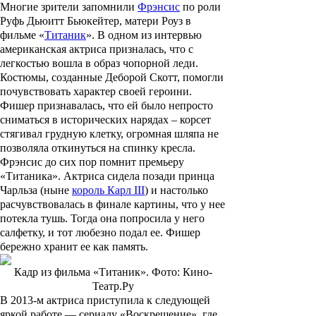
Многие зрители запомнили
Фрэнсис
по роли
Руфь Дьюитт Бьюкейтер, матери Роуз в
фильме «
Титаник
». В одном из интервью
американская актриса призналась, что с
легкостью вошла в образ чопорной леди.
Костюмы, созданные Деборой Скотт, помогли
почувствовать характер своей героини.
Фишер признавалась, что ей было непросто
сниматься в исторических нарядах – корсет
стягивал грудную клетку, огромная шляпа не
позволяла откинуться на спинку кресла.
Фрэнсис до сих пор помнит премьеру
«Титаника». Актриса сидела позади принца
Чарльза (ныне
король Карл III
) и настолько
расчувствовалась в финале картины, что у нее
потекла тушь. Тогда она попросила у него
салфетку, и тот любезно подал ее. Фишер
бережно хранит ее как память.
Кадр из фильма «Титаник». Фото: Кино-
Театр.Ру
В 2013-м актриса приступила к следующей
яркой работе — сериалу «Воскрешение», где