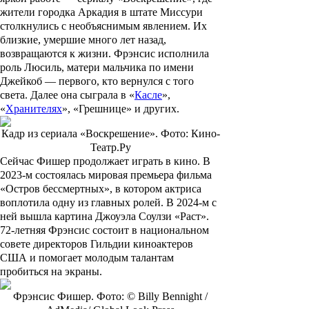
жители городка Аркадия в штате Миссури
столкнулись с необъяснимым явлением. Их
близкие, умершие много лет назад,
возвращаются к жизни. Фрэнсис исполнила
роль Люсиль, матери мальчика по имени
Джейкоб — первого, кто вернулся с того
света. Далее она сыграла в «
Касле
»,
«
Хранителях
», «Грешнице» и других.
Кадр из сериала «Воскрешение». Фото: Кино-
Театр.Ру
Сейчас Фишер продолжает играть в кино. В
2023-м состоялась мировая премьера фильма
«Остров бессмертных», в котором актриса
воплотила одну из главных ролей. В 2024-м с
ней вышла картина Джоуэла Соулзи «Раст».
72-летняя Фрэнсис состоит в национальном
совете директоров Гильдии киноактеров
США и помогает молодым талантам
пробиться на экраны.
Фрэнсис Фишер. Фото: © Billy Bennight /