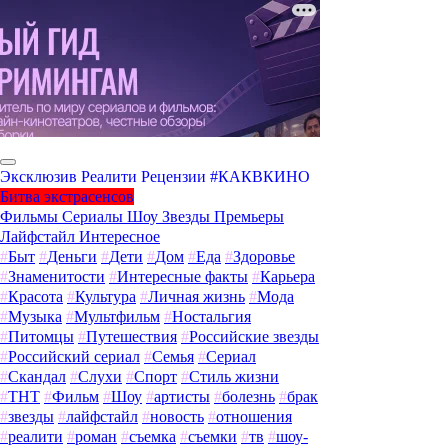
Эксклюзив
Реалити
Рецензии
#КАКВКИНО
Битва экстрасенсов
Фильмы
Сериалы
Шоу
Звезды
Премьеры
Лайфстайл
Интересное
#
Быт
#
Деньги
#
Дети
#
Дом
#
Еда
#
Здоровье
#
Знаменитости
#
Интересные факты
#
Карьера
#
Красота
#
Культура
#
Личная жизнь
#
Мода
#
Музыка
#
Мультфильм
#
Ностальгия
#
Питомцы
#
Путешествия
#
Российские звезды
#
Российский сериал
#
Семья
#
Сериал
#
Скандал
#
Слухи
#
Спорт
#
Стиль жизни
#
ТНТ
#
Фильм
#
Шоу
#
артисты
#
болезнь
#
брак
#
звезды
#
лайфстайл
#
новость
#
отношения
#
реалити
#
роман
#
съемка
#
съемки
#
тв
#
шоу-