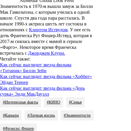
AdMedia/ Global Look Press
Знаменитость в 1970-м вышла замуж за Билли
Мак Гамильтона, с которым училась в одной
школе. Спустя два года пара рассталась. В
начале 1990-х актриса шесть лет состояла в
отношениях с
Клинтом Иствудом
. У нее есть
дочь Франческа Рут Фишер-Иствуд, которая в
2017-м снялась вместе с мамой в сериале
«Фарго». Некоторое время Франческа
встречалась с
Джорджем Клуни.
Читайте также
:
Как сейчас выглядит звезда фильма
«Титаник» Билли Зейн
Как сейчас выглядит звезда фильма «Хоббит»
Эйдан Тернер
Как сейчас выглядит звезда фильма «День
сурка» Энди МакДауэлл
#Интересные факты
#КИНО
#Семья
#Карьера
#Личная жизнь
#Знаменитости
#Фрэнсис Фишер