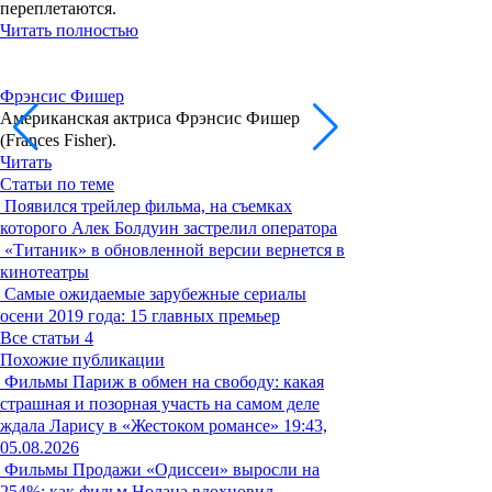
переплетаются.
Читать полностью
Фрэнсис Фишер
Американская актриса Фрэнсис Фишер
(Frances Fisher).
Читать
Статьи по теме
Появился трейлер фильма, на съемках
которого Алек Болдуин застрелил оператора
«Титаник» в обновленной версии вернется в
кинотеатры
Самые ожидаемые зарубежные сериалы
осени 2019 года: 15 главных премьер
Все статьи
4
Похожие публикации
Фильмы
Париж в обмен на свободу: какая
страшная и позорная участь на самом деле
ждала Ларису в «Жестоком романсе»
19:43,
05.08.2026
Фильмы
Продажи «Одиссеи» выросли на
254%: как фильм Нолана вдохновил