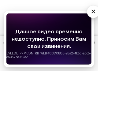
×
АО «Издательство СЕМЬ ДНЕЙ»
использует cookie
для
персонализации сервисов и удобства пользователей.
Вы можете запретить сохранение cookie в настройках
Ожидаемые премьеры
своего браузера.
Голодные игры: Рассвет Жатвы (2026)
Хорошо
19.11.2026
Последний богатырь. Колобок (2026)
13.08.2026
Битва моторов (2026)
08.10.2026
Волшебник Изумрудного города. Великий и
ужасный (2027)
01.01.2027
Дюна: Часть третья (2026)
18.12.2026
За кадром
Реклама