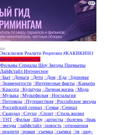
Эксклюзив
Реалити
Рецензии
#КАКВКИНО
Битва экстрасенсов
Фильмы
Сериалы
Шоу
Звезды
Премьеры
Лайфстайл
Интересное
#
Быт
#
Деньги
#
Дети
#
Дом
#
Еда
#
Здоровье
#
Знаменитости
#
Интересные факты
#
Карьера
#
Красота
#
Культура
#
Личная жизнь
#
Мода
#
Музыка
#
Мультфильм
#
Ностальгия
#
Питомцы
#
Путешествия
#
Российские звезды
#
Российский сериал
#
Семья
#
Сериал
#
Скандал
#
Слухи
#
Спорт
#
Стиль жизни
#
ТНТ
#
Фильм
#
Шоу
#
артисты
#
болезнь
#
брак
#
звезды
#
лайфстайл
#
новость
#
отношения
#
реалити
#
роман
#
съемка
#
съемки
#
тв
#
шоу-