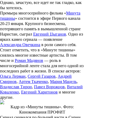
Однако, зачастую, все идет не так гладко, как
бы хотелось.
Премьера многосерийного фильма «
Минута
тишины
» состоится в эфире Первого канала
20-23 января. Крупного бизнесмена,
потерявшего память в вымышленной стране
Наристан, сыграл
Евгений Цыганов
. Одно из
ярких камео сериала — появление
Александра Овечкина
в роли самого себя.
Стоит отметить, что в «Минуте тишины»
снялись многие известные артисты. В том
числе и
Роман Мадянов
— роль в
многосерийной ленте стала для него одной из
последних работ в жизни. В списке актеров:
Ольга Лерман
,
Сергей Газаров
,
Андрей
Смирнов
,
Артем Ткаченко
,
Мария Мацель
,
Владислав Тирон
,
Павел Ворожцов
,
Виталий
Коваленко
,
Евгений Харитонов
и многие
другие.
Кадр из «Минуты тишины». Фото:
Кинокомпания ПРОФИТ
Сериал снимался по большей части в Сирии.