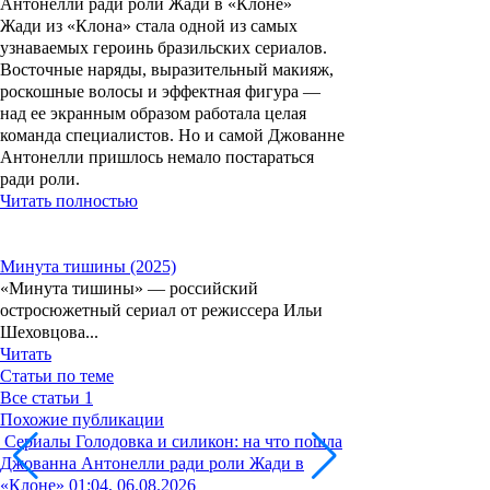
Антонелли ради роли Жади в «Клоне»
Жади из «Клона» стала одной из самых
узнаваемых героинь бразильских сериалов.
Восточные наряды, выразительный макияж,
роскошные волосы и эффектная фигура —
над ее экранным образом работала целая
команда специалистов. Но и самой Джованне
Антонелли пришлось немало постараться
ради роли.
Читать полностью
Минута тишины (2025)
«Минута тишины» — российский
остросюжетный сериал от режиссера Ильи
Шеховцова...
Читать
Статьи по теме
Все статьи
1
Похожие публикации
Сериалы
Голодовка и силикон: на что пошла
Джованна Антонелли ради роли Жади в
«Клоне»
01:04, 06.08.2026