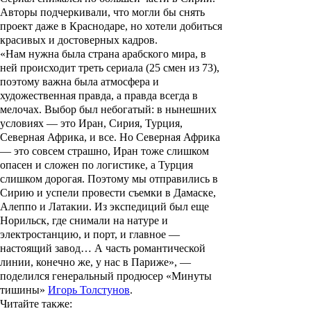
Авторы подчеркивали, что могли бы снять
проект даже в Краснодаре, но хотели добиться
красивых и достоверных кадров.
«Нам нужна была страна арабского мира, в
ней происходит треть сериала (25 смен из 73),
поэтому важна была атмосфера и
художественная правда, а правда всегда в
мелочах. Выбор был небогатый: в нынешних
условиях — это Иран, Сирия, Турция,
Северная Африка, и все. Но Северная Африка
— это совсем страшно, Иран тоже слишком
опасен и сложен по логистике, а Турция
слишком дорогая. Поэтому мы отправились в
Сирию и успели провести съемки в Дамаске,
Алеппо и Латакии. Из экспедиций был еще
Норильск, где снимали на натуре и
электростанцию, и порт, и главное —
настоящий завод… А часть романтической
линии, конечно же, у нас в Париже», —
поделился генеральный продюсер «Минуты
тишины»
Игорь Толстунов
.
Читайте также
: