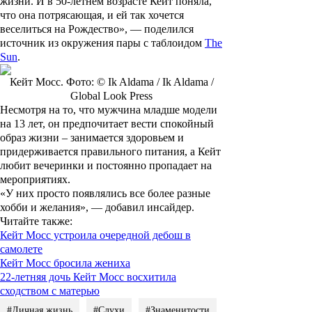
жизни. И в 50-летнем возрасте Кейт поняла,
что она потрясающая, и ей так хочется
веселиться на Рождество», — поделился
источник из окружения пары с таблоидом
The
Sun
.
Кейт Мосс. Фото: © Ik Aldama / Ik Aldama /
Global Look Press
Несмотря на то, что мужчина младше модели
на 13 лет, он предпочитает вести спокойный
образ жизни – занимается здоровьем и
придерживается правильного питания, а Кейт
любит вечеринки и постоянно пропадает на
мероприятиях.
«У них просто появлялись все более разные
хобби и желания», — добавил инсайдер.
Читайте также
:
Кейт Мосс устроила очередной дебош в
самолете
Кейт Мосс бросила жениха
22-летняя дочь Кейт Мосс восхитила
сходством с матерью
#Личная жизнь
#Слухи
#Знаменитости