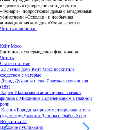
выделяются супергеройский детектив
«Фонари», подростковая драма с загадочными
убийствами «Осколки» и необычная
анимационная комедия «Уличные коты».
Читать полностью
Кейт Мосс
Британская супермодель и фэшн-икона.
Читать
Статьи по теме
22-летняя дочь Кейт Мосс восхитила
сходством с матерью
Дэвид Духовны и еще 7 звезд-сексоголиков
(18+)
Карен Шахназаров анонсировал съемки
фильма с Михаилом Пореченковым в главной
роли
Ксения Бородина прокомментировала итоги
суда между Джонни Деппом и Эмбер Херд
Все статьи
41
Похожие публикации