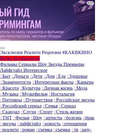
Эксклюзив
Реалити
Рецензии
#КАКВКИНО
Битва экстрасенсов
Фильмы
Сериалы
Шоу
Звезды
Премьеры
Лайфстайл
Интересное
#
Быт
#
Деньги
#
Дети
#
Дом
#
Еда
#
Здоровье
#
Знаменитости
#
Интересные факты
#
Карьера
#
Красота
#
Культура
#
Личная жизнь
#
Мода
#
Музыка
#
Мультфильм
#
Ностальгия
#
Питомцы
#
Путешествия
#
Российские звезды
#
Российский сериал
#
Семья
#
Сериал
#
Скандал
#
Слухи
#
Спорт
#
Стиль жизни
#
ТНТ
#
Фильм
#
Шоу
#
артисты
#
болезнь
#
брак
#
звезды
#
лайфстайл
#
новость
#
отношения
#
реалити
#
роман
#
съемка
#
съемки
#
тв
#
шоу-