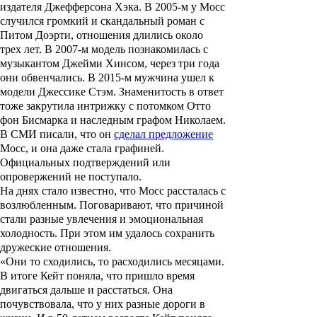
издателя
Джефферсона Хэка
. В 2005-м у Мосс
случился громкий и скандальный роман с
Питом Доэрти
, отношения длились около
трех лет. В 2007-м модель познакомилась с
музыкантом
Джейми Хинсом
, через три года
они обвенчались. В 2015-м мужчина ушел к
модели
Джессике Стэм
. Знаменитость в ответ
тоже закрутила интрижку с потомком Отто
фон Бисмарка и наследным графом
Николаем
.
В СМИ писали, что он
сделал предложение
Мосс, и она даже стала графиней.
Официальных подтверждений или
опровержений не поступало.
На днях стало известно, что Мосс рассталась с
возлюбленным. Поговаривают, что причиной
стали разные увлечения и эмоциональная
холодность. При этом им удалось сохранить
дружеские отношения.
«Они то сходились, то расходились месяцами.
В итоге Кейт поняла, что пришло время
двигаться дальше и расстаться. Она
почувствовала, что у них разные дороги в