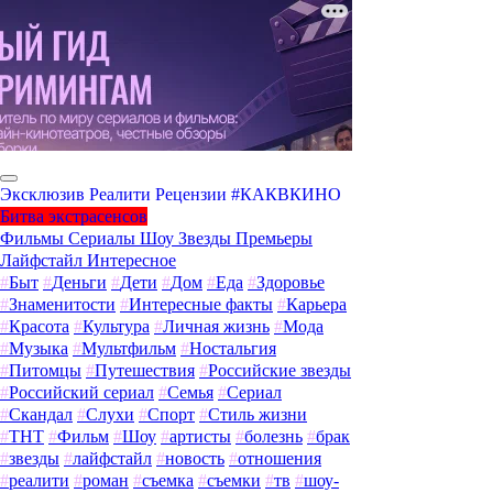
Эксклюзив
Реалити
Рецензии
#КАКВКИНО
Битва экстрасенсов
Фильмы
Сериалы
Шоу
Звезды
Премьеры
Лайфстайл
Интересное
#
Быт
#
Деньги
#
Дети
#
Дом
#
Еда
#
Здоровье
#
Знаменитости
#
Интересные факты
#
Карьера
#
Красота
#
Культура
#
Личная жизнь
#
Мода
#
Музыка
#
Мультфильм
#
Ностальгия
#
Питомцы
#
Путешествия
#
Российские звезды
#
Российский сериал
#
Семья
#
Сериал
#
Скандал
#
Слухи
#
Спорт
#
Стиль жизни
#
ТНТ
#
Фильм
#
Шоу
#
артисты
#
болезнь
#
брак
#
звезды
#
лайфстайл
#
новость
#
отношения
#
реалити
#
роман
#
съемка
#
съемки
#
тв
#
шоу-