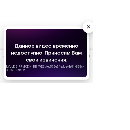
×
АО «Издательство СЕМЬ ДНЕЙ»
использует cookie
для
персонализации сервисов и удобства пользователей.
Вы можете запретить сохранение cookie в настройках
своего браузера.
Хорошо
Ожидаемые премьеры
Голодные игры: Рассвет Жатвы (2026)
19.11.2026
Последний богатырь. Колобок (2026)
13.08.2026
Битва моторов (2026)
08.10.2026
Волшебник Изумрудного города. Великий и
ужасный (2027)
01.01.2027