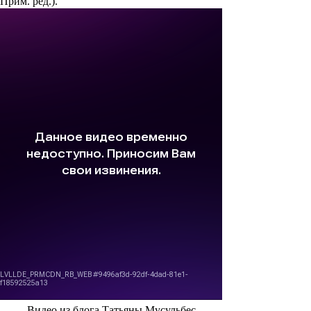
Прим. ред.
).
Видео из блога Татьяны Мусульбес