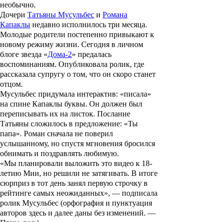
необычно.
Дочери
Татьяны Мусульбес
и
Романа
Капаклы
недавно исполнилось три месяца.
Молодые родители постепенно привыкают к
новому режиму жизни. Сегодня в личном
блоге звезда «
Дома-2
» предалась
воспоминаниям. Опубликовала ролик, где
рассказала супругу о том, что он скоро станет
отцом.
Мусульбес придумала интерактив: «писала»
на спине Капаклы буквы. Он должен был
переписывать их на листок. Послание
Татьяны сложилось в предложение: «Ты
папа». Роман сначала не поверил
услышанному, но спустя мгновения бросился
обнимать и поздравлять любимую.
«Мы планировали выложить это видео к 18-
летию Мии, но решили не затягивать. В итоге
сюрприз в тот день занял первую строчку в
рейтинге самых неожиданных», — подписала
ролик Мусульбес (орфография и пунктуация
авторов здесь и далее даны без изменений. —