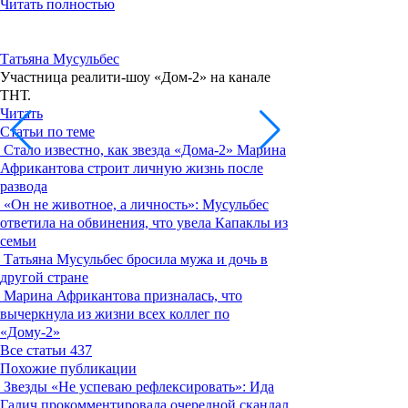
Читать полностью
Татьяна Мусульбес
Участница реалити-шоу «Дом-2» на канале
ТНТ.
Читать
Статьи по теме
Стало известно, как звезда «Дома-2» Марина
Африкантова строит личную жизнь после
развода
«Он не животное, а личность»: Мусульбес
ответила на обвинения, что увела Капаклы из
семьи
Татьяна Мусульбес бросила мужа и дочь в
другой стране
Марина Африкантова призналась, что
вычеркнула из жизни всех коллег по
«Дому-2»
Все статьи
437
Похожие публикации
Звезды
«Не успеваю рефлексировать»: Ида
Галич прокомментировала очередной скандал