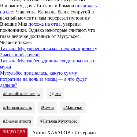
Напомним, дочь Татьяны и Романа
появилась
на свет
9 августа. Капаклы был с супругой в
важный момент и сам перерезал пуповину.
Внешне
Мия
похожа на отца
, уверены
поклонники. Однако некоторые считают, что
глаза девочке достались от Мусульбес.
Читайте также
:
Татьяна Мусульбес показала первую прическу
2-месячной дочери
Татьяна Мусульбес удивила сходством отца и
мужа
Мусульбес призналась, какую сумму
потратила на дочь за месяц — а что будет
дальше?
#Российские звезды
#Дети
#Личная жизнь
#Семья
#Мамочки
#Знаменитости
#Татьяна Мусульбес
ВИДЕО ДНЯ
Антон ХАБАРОВ / Интервью