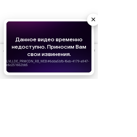
×
АО «Издательство СЕМЬ ДНЕЙ»
использует cookie
для
персонализации сервисов и удобства пользователей.
Вы можете запретить сохранение cookie в настройках
своего браузера.
Хорошо
Ожидаемые премьеры
Голодные игры: Рассвет Жатвы (2026)
19.11.2026