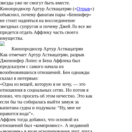
звезды уже не смогут быть вместе.
Кинопродюсер
Артур Аствацатрян
(«
Отрыв
»)
объяснил, почему фанатам пары «Беннифер»
не стоит надеяться на воссоединение
звездных супругов и почему Джей Ло все же
придется отдать Аффлеку часть своего
имущества.
Кинопродюсер Артур Аствацатрян
Как отмечает Артур Аствацатрян, разрыв
Дженнифер Лопес и Бена Аффлека был
предсказуем с самого начала их
возобновившихся отношений. Бен однажды
сказал в интервью:
«Одна из вещей, которую я не хочу, — это
отношения в социальных сетях. Но потом я
понял, что просить об этом нечестно. Это как
если бы ты собиралась выйти замуж за
капитана судна и подумала: “Ну, мне не
нравится вода”».
Аффлек тогда добавил, что основой их
отношений был «компромисс». А недавний
«звоночек» в виде игнорирования друг друга