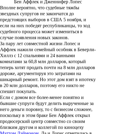
Бен Аффлек и Дженнифер Лопес
Вполне вероятно, что судебные тяжбы
звездных супругов не закончатся до
предстоящих выборов в США 5 ноября, и
если на них победят республиканцы, то ход
судебного процесса может измениться в
случае появления новых законов.
За пару лет совместной жизни Лопес и
Аффлек нажили семейный особняк в Беверли-
Хиллз с 12 спальнями и 24 ванными
комнатами за 60,8 млн долларов, который
теперь хотят продать почти на 8 млн долларов
дороже, аргументируя это затратами на
шикарный ремонт. Но этот дом взят в ипотеку
в 20 млн долларов, поэтому его никто не
спешит покупать.
Если с домом все более-менее понятно и
бывшие супруги будут делить вырученные за
него деньги поровну, то с бизнесом сложнее,
поскольку в этом браке Бен Аффлек открыл
продюсерский центр совместно со своим
близким другом и коллегой по киноцеху
Мэттом Дэймоном
. Да и Лопес отметилась в