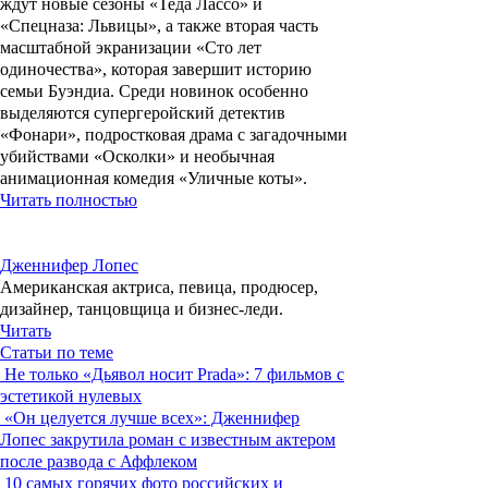
ждут новые сезоны «Теда Лассо» и
«Спецназа: Львицы», а также вторая часть
масштабной экранизации «Сто лет
одиночества», которая завершит историю
семьи Буэндиа. Среди новинок особенно
выделяются супергеройский детектив
«Фонари», подростковая драма с загадочными
убийствами «Осколки» и необычная
анимационная комедия «Уличные коты».
Читать полностью
Дженнифер Лопес
Американская актриса, певица, продюсер,
дизайнер, танцовщица и бизнес-леди.
Читать
Статьи по теме
Не только «Дьявол носит Prada»: 7 фильмов с
эстетикой нулевых
«Он целуется лучше всех»: Дженнифер
Лопес закрутила роман с известным актером
после развода с Аффлеком
10 самых горячих фото российских и