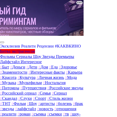
Эксклюзив
Реалити
Рецензии
#КАКВКИНО
Битва экстрасенсов
Фильмы
Сериалы
Шоу
Звезды
Премьеры
Лайфстайл
Интересное
#
Быт
#
Деньги
#
Дети
#
Дом
#
Еда
#
Здоровье
#
Знаменитости
#
Интересные факты
#
Карьера
#
Красота
#
Культура
#
Личная жизнь
#
Мода
#
Музыка
#
Мультфильм
#
Ностальгия
#
Питомцы
#
Путешествия
#
Российские звезды
#
Российский сериал
#
Семья
#
Сериал
#
Скандал
#
Слухи
#
Спорт
#
Стиль жизни
#
ТНТ
#
Фильм
#
Шоу
#
артисты
#
болезнь
#
брак
#
звезды
#
лайфстайл
#
новость
#
отношения
#
реалити
#
роман
#
съемка
#
съемки
#
тв
#
шоу-