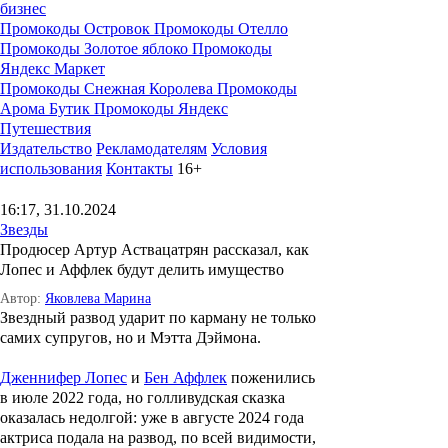
бизнес
Промокоды Островок
Промокоды Отелло
Промокоды Золотое яблоко
Промокоды
Яндекс Маркет
Промокоды Снежная Королева
Промокоды
Арома Бутик
Промокоды Яндекс
Путешествия
Издательство
Рекламодателям
Условия
использования
Контакты
16+
16:17, 31.10.2024
Звезды
Продюсер Артур Аствацатрян рассказал, как
Лопес и Аффлек будут делить имущество
Автор:
Яковлева Марина
Звездный развод ударит по карману не только
самих супругов, но и Мэтта Дэймона.
Дженнифер Лопес
и
Бен Аффлек
поженились
в июле 2022 года, но голливудская сказка
оказалась недолгой: уже в августе 2024 года
актриса подала на развод, по всей видимости,