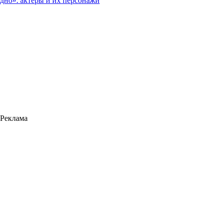
дно»: актеры и их персонажи
Реклама